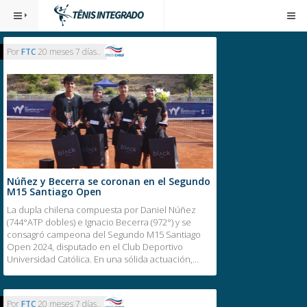
Congratulations, you've reached the end of the internet.
Por
FTC
20 meses 7 días..
Núñez y Becerra se coronan en el Segundo
M15 Santiago Open
La dupla chilena compuesta por Daniel Núñez
(744°ATP dobles) e Ignacio Becerra (972°) y se
consagró campeona del Segundo M15 Santiago
Open 2024, disputado en el Club Deportivo
Universidad Católica. En una sólida actuación,…
Por
FTC
20 meses 7 días..