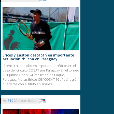
Erices y Easton destacan en importante
actuación chilena en Paraguay
El tenis chileno obtuvo importantes réditos en el
paso del circuito COSAT por Paraguay.En el torneo
APT Junior Open G4, realizado en Luque,
Paraguay, Matías Erices (58°COSAT 16 años) logró
quedarse con el título en singles…
Por
FTC
20 meses 6 días..