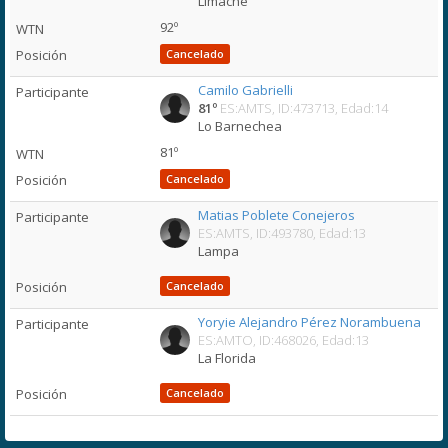
Limache
92º
Cancelado
Camilo Gabrielli
81º
ES:AMTS, ID:473713, Edad:14
Lo Barnechea
81º
Cancelado
Matias Poblete Conejeros
ES:AMTS, ID:493780, Edad:13
Lampa
Cancelado
Yoryie Alejandro Pérez Norambuena
ES:AMTO, ID:468026, Edad:13
La Florida
Cancelado