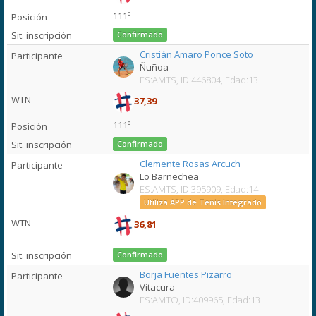
111º
Confirmado
Cristián Amaro Ponce Soto
Ñuñoa
ES:AMTS, ID:446804, Edad:13
37,39
111º
Confirmado
Clemente Rosas Arcuch
Lo Barnechea
ES:AMTS, ID:395909, Edad:14
Utiliza APP de Tenis Integrado
36,81
Confirmado
Borja Fuentes Pizarro
Vitacura
ES:AMTO, ID:409965, Edad:13