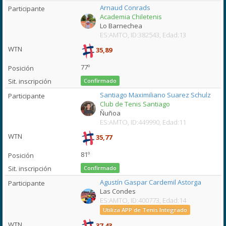
Arnaud Conrads
Academia Chiletenis
Lo Barnechea
ES:AMTO, ID:382543, Edad:13
35,89
77º
Confirmado
Santiago Maximiliano Suarez Schulz
Club de Tenis Santiago
Ñuñoa
ES:AMTO, ID:449990, Edad:11
35,77
81º
Confirmado
Agustín Gaspar Cardemil Astorga
Las Condes
ES:AMTO, ID:400773, Edad:14
Utiliza APP de Tenis Integrado
37,43