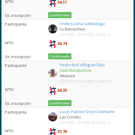
34,11
Confirmado
Emilio Lizana Gallastegui
Lo Barnechea
ES:AMTS, ID:414581, Edad:13
36,74
Confirmado
Pedro Rolf Villagrán Díaz
Club Manquehue
Vitacura
ES:AMTO, ID:464387, Edad:13
36,25
Confirmado
Lucas Patricio Osses Damiano
Las Condes
ES:AMTS, ID:469678, Edad:13
37,70