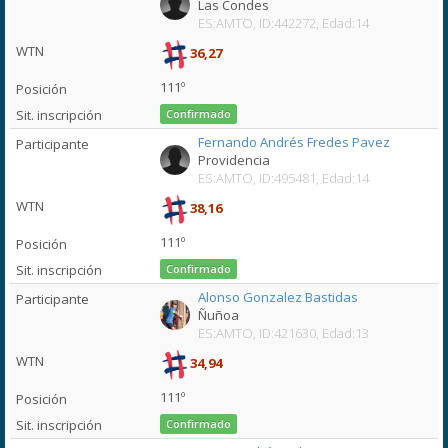
Las Condes
ES:AMTO, ID:442272, Edad:14
36,27
111º
Confirmado
Fernando Andrés Fredes Pavez
Providencia
ES:AMTO, ID:495481, Edad:14
38,16
111º
Confirmado
Alonso Gonzalez Bastidas
Ñuñoa
ES:AMTO, ID:421630, Edad:13
34,94
111º
Confirmado