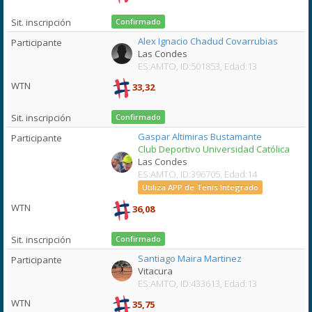
Confirmado
Alex Ignacio Chadud Covarrubias
Las Condes
ES:AMTO, ID:501853, Edad:13
33,32
Confirmado
Gaspar Altimiras Bustamante
Club Deportivo Universidad Católica
Las Condes
ES:AMTO, ID:396705, Edad:14
Utiliza APP de Tenis Integrado
36,08
Confirmado
Santiago Maira Martinez
Vitacura
ES:AMTO, ID:433613, Edad:13
35,75