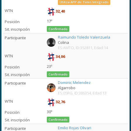
Utiliza APP de Tenis Integrado
32,40
17º
Confirmado
Raimundo Toledo Valenzuela
Colina
ES:AMTO, ID:352811, Edad:14
34,06
23º
Confirmado
Dominic Melendez
Algarrobo
ES:05RG, ID:386354, Edad:13
32,76
30º
Confirmado
Emilio Rojas Olivari