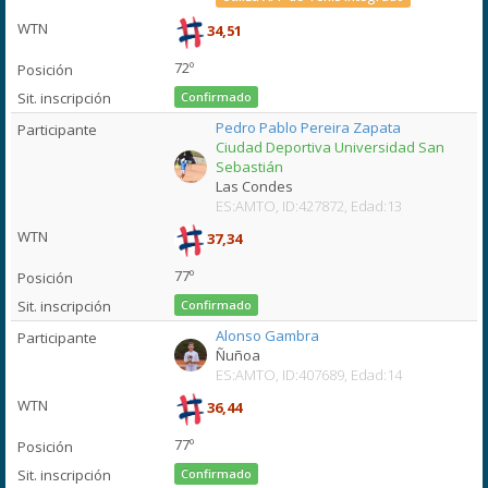
34,51
72º
Confirmado
Pedro Pablo Pereira Zapata
Ciudad Deportiva Universidad San
Sebastián
Las Condes
ES:AMTO, ID:427872, Edad:13
37,34
77º
Confirmado
Alonso Gambra
Ñuñoa
ES:AMTO, ID:407689, Edad:14
36,44
77º
Confirmado