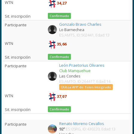
34,27
Confirmado
Gonzalo Bravo Charles
Lo Barnechea
ES:AMTS, ID:502441, Edad:13
35,66
Confirmado
León Praetorius Olivares
Club Manquehue
Las Condes
ES:AMTO, ID:264417, Edad:14
Utiliza APP de Tenis Integrado
37,07
Confirmado
Renato Moreno Cevallos
92º
ES:05RG, ID:430220, Edad:13