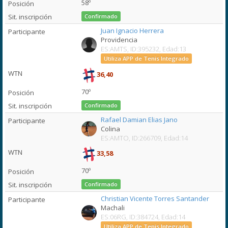
58º
Confirmado
Juan Ignacio Herrera
Providencia
ES:AMTS, ID:395232, Edad:13
Utiliza APP de Tenis Integrado
36,40
70º
Confirmado
Rafael Damian Elias Jano
Colina
ES:AMTO, ID:266709, Edad:14
33,58
70º
Confirmado
Christian Vicente Torres Santander
Machali
ES:06RG, ID:384724, Edad:14
Utiliza APP de Tenis Integrado