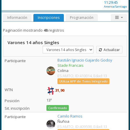
11:29:45
America/Santiago
Información
Inscripciones
Programación
Paginación mostrando
48
registros
Varones 14 años Singles
Actualizar
Bastián Ignacio Gajardo Godoy
Stade Francais
Colina
ES:AMTO, ID:410014, Edad:13
Utiliza APP de Tenis Integrado
31,90
13º
Confirmado
Camilo Ramos
Ñuñoa
ES:AMTO, ID:409598, Edad:13