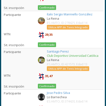
Confirmado
ítalo Sergio Manniello González
La Reina
ES:AMTO, ID:278425, Edad:14
Utiliza APP de Tenis Integrado
29,35
Confirmado
Santiago Perez
Club Deportivo Universidad Católica
La Reina
ES:AMTO, ID:421573, Edad:13
Utiliza APP de Tenis Integrado
35,47
Confirmado
Jose Pedro Silva
Lo Barnechea
ES:AMTO, ID:374420, Edad:14