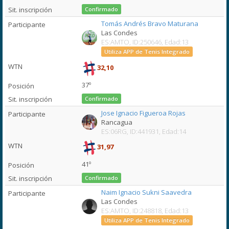
Confirmado
Tomás Andrés Bravo Maturana
Las Condes
ES:AMTO, ID:250646, Edad:13
Utiliza APP de Tenis Integrado
32,10
37º
Confirmado
Jose Ignacio Figueroa Rojas
Rancagua
ES:06RG, ID:441931, Edad:14
31,97
41º
Confirmado
Naim Ignacio Sukni Saavedra
Las Condes
ES:AMTO, ID:248818, Edad:13
Utiliza APP de Tenis Integrado