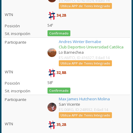
ES:AMTO, ID:425324, Edad:14
Utiliza APP de Tenis Integrado
34,28
54º
Confirmado
Andres Winter Bernabe
Club Deportivo Universidad Católica
Lo Barnechea
ES:AMTO, ID:416327, Edad:14
Utiliza APP de Tenis Integrado
32,88
58º
Confirmado
Max James Hutcheon Molina
San Vicente
ES:06RG, ID:248932, Edad:14
Utiliza APP de Tenis Integrado
35,28