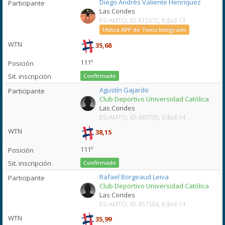
Diego Andrés Valiente Henriquez
Las Condes
ES:AMTO, ID:415572, Edad:13
Utiliza APP de Tenis Integrado
35,68
111º
Confirmado
Agustín Gajardo
Club Deportivo Universidad Católica
Las Condes
ES:AMTO, ID:430795, Edad:14
38,15
111º
Confirmado
Rafael Borgeaud Leiva
Club Deportivo Universidad Católica
Las Condes
ES:AMTO, ID:457384, Edad:14
35,99