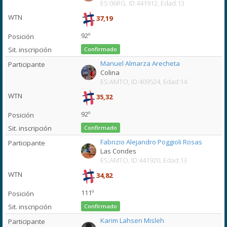
ES:06RG, ID:441912, Edad:13
37,19
92º
Confirmado
Manuel Almarza Arecheta
Colina
ES:AMTO, ID:409524, Edad:14
35,32
92º
Confirmado
Fabrizio Alejandro Poggioli Rosas
Las Condes
ES:AMTO, ID:441920, Edad:13
34,82
111º
Confirmado
Karim Lahsen Misleh