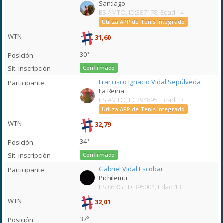
Santiago
ES:AMTO, ID:387178, Edad:14
Utiliza APP de Tenis Integrado
31,60
30º
Confirmado
Francisco Ignacio Vidal Sepúlveda
La Reina
ES:AMTO, ID:394895, Edad:13
Utiliza APP de Tenis Integrado
32,79
34º
Confirmado
Gabriel Vidal Escobar
Pichilemu
ES:06RG, ID:395004, Edad:13
32,01
37º