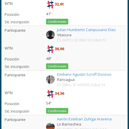
32,61
41º
Confirmado
Julian Humberto Campusano Diaz
Vitacura
ES:AMTO, ID:396110, Edad:13
36,06
48º
Confirmado
Emiliano Agustin Scroff Donoso
Rancagua
ES:06RG, ID:442030, Edad:14
34,36
54º
Confirmado
Aarón Esteban Zuñiga Aravena
Lo Barnechea