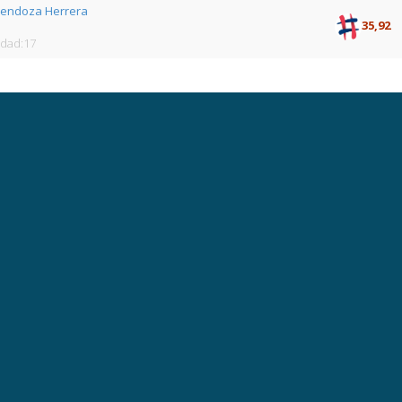
Mendoza Herrera
35,92
Edad:17