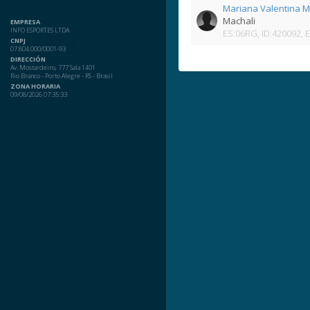
Mariana Valentina 
Machali
EMPRESA
INFO ESPORTES LTDA
ES:06RG, ID:420092, 
CNPJ
07.804.000/0001-93
DIRECCIÓN
Av. Mostardeiro, 777 Sala 1401
Rio Branco - Porto Alegre - RS - Brasil
ZONA HORARIA
09/08/2026 07:35:33