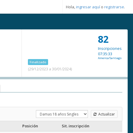
Hola,
ingresar aquí
o
registrarse
.
82
Inscripciones
07:35:33
America/Santiago
Finalizado
(29/12/2023 a 30/01/2024)
Actualizar
Posición
Sit. inscripción