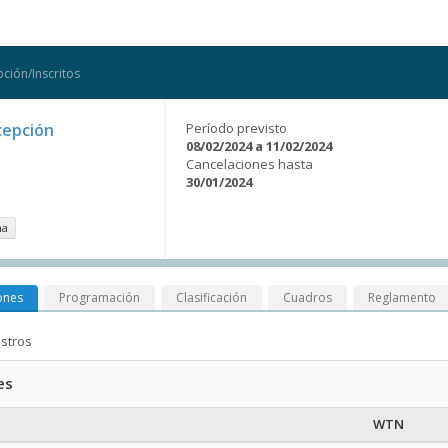
ción/Inscritos
cepción
Período previsto
08/02/2024 a 11/02/2024
Cancelaciones hasta
30/01/2024
na
ones
Programación
Clasificación
Cuadros
Reglamento
istros
es
WTN