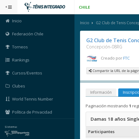
CHILE
Inicio
Inicio
G2 Club de Tenis Concep
Federación Chile
G2 Club de Tenis Con
Concepción-08RG
Torneos
Creado por
FTC
Rankings
Compartir la URL de la pági
Cursos/Eventos
Clubes
Información
Inscripci
World Tennis Number
Paginación mostrando
1
reg
Política de Privacidad
Damas 18 años Singl
Sistema:
Participantes