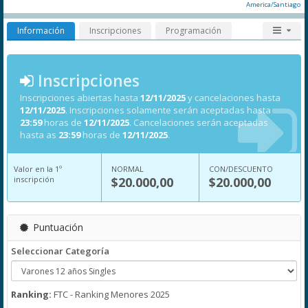
America/Santiago
Información
Inscripciones
Programación
Inscripciones
Inscripciones abiertas hasta
12/11/2025
y cancelaciones hasta
12/11/2025
. Inscripciones solamente serán aceptadas hasta
23:59
horas de
12/11/2025
. Cancelaciones serán aceptadas
hasta as
23:59
horas de
12/11/2025
.
Valor en la 1º
NORMAL
CON/DESCUENTO
inscripción
$20.000,00
$20.000,00
Puntuación
Seleccionar Categoría
Ranking:
FTC - Ranking Menores 2025