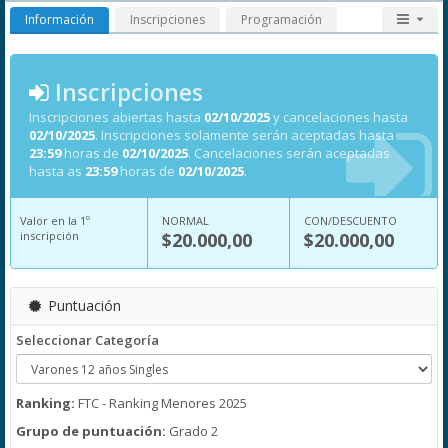
Información
Inscripciones
Programación
Inscripciones
Inscripciones abiertas hasta
02/10/2025
y cancelaciones hasta
02/10/2025
. Inscripciones solamente serán aceptadas hasta
23:59
horas de
02/10/2025
. Cancelaciones serán aceptadas
hasta as
23:59
horas de
02/10/2025
.
Valor en la 1º
NORMAL
CON/DESCUENTO
inscripción
$20.000,00
$20.000,00
Puntuación
Seleccionar Categoría
Ranking:
FTC - Ranking Menores 2025
Grupo de puntuación:
Grado 2