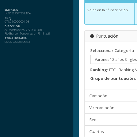
EMPRESA
Valor en la 1º inscripción
INFO ESPORTES LTDA
CNPJ
07.804.000/0001-93
DIRECCIÓN
Av. Mostardeiro, 777 Sala 1401
Rio Branco - Porto Alegre - RS - Brasil
Puntuación
ZONA HORARIA
08/08/2026 05:06:33
Seleccionar Categoría
Ranking:
FTC - Ranking 
Grupo de puntuación:
Campeón
Vicecampeón
Semi
Cuartos