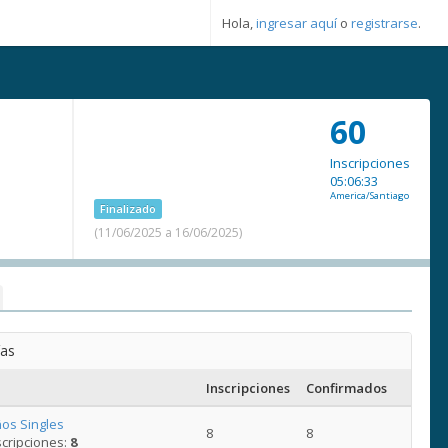
Hola,
ingresar aquí
o
registrarse
.
60
Inscripciones
05:06:33
America/Santiago
Finalizado
(11/06/2025 a 16/06/2025)
ías
Inscripciones
Confirmados
os Singles
8
8
cripciones:
8