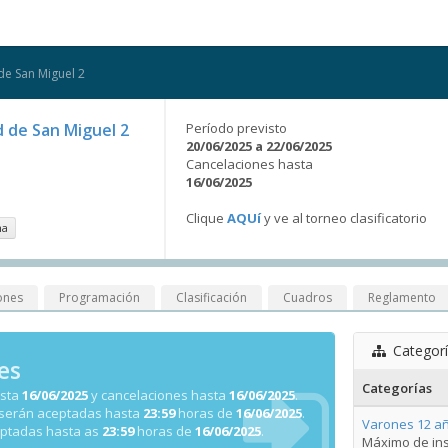
de San Miguel 2
 de San Miguel 2
Período previsto
20/06/2025 a 22/06/2025
Cancelaciones hasta
16/06/2025
Clique
AQUí
y ve al torneo clasificatorio
na
ones
Programación
Clasificación
Cuadros
Reglamento
Categor
es
Categorías
asta
16/06/2025
y cancelaciones hasta
16/06/2025
.
 serán aceptadas hasta
23:59
horas de
16/06/2025
.
Varones 12 añ
eptadas hasta as
23:59
horas de
16/06/2025
.
Máximo de ins