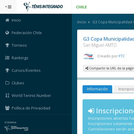
CHILE
Inicio
Inicio
G3 Copa Municipalidad 
Federación Chile
G3 Copa Municipalidad
San Miguel-AMTO
Torneos
Creado por
FTC
Rankings
Compartir la URL de la pági
Cursos/Eventos
Clubes
Información
Inscripci
World Tennis Number
Política de Privacidad
Inscripcion
Inscripciones abiertas h
Sistema:
Inscripciones solamente
Cancelaciones serán ac