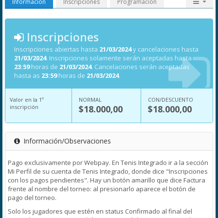
Información
Inscripciones
Programación
Inscripciones
Inscripciones abiertas hasta
21/03/2024
y cancelaciones hasta
21/03/2024
. Inscripciones solamente serán aceptadas hasta
23:59
horas de
21/03/2024
. Cancelaciones serán aceptadas
hasta as
23:59
horas de
21/03/2024
.
Valor en la 1º
NORMAL
CON/DESCUENTO
inscripción
$18.000,00
$18.000,00
Información/Observaciones
Pago exclusivamente por Webpay. En Tenis Integrado ir a la sección
Mi Perfil de su cuenta de Tenis Integrado, donde dice "Inscripciones
con los pagos pendientes". Hay un botón amarillo que dice Factura
frente al nombre del torneo: al presionarlo aparece el botón de
pago del torneo.
Solo los jugadores que estén en status Confirmado al final del