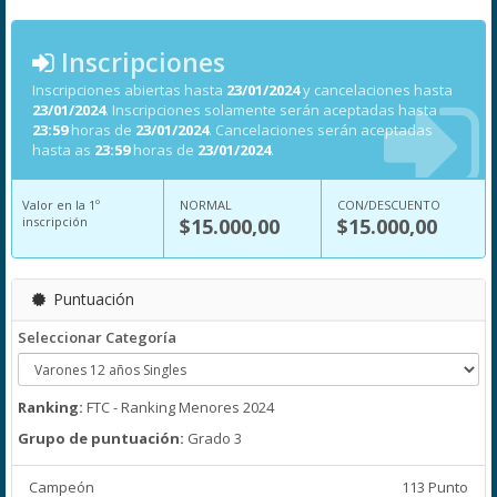
Inscripciones
Inscripciones abiertas hasta
23/01/2024
y cancelaciones hasta
23/01/2024
. Inscripciones solamente serán aceptadas hasta
23:59
horas de
23/01/2024
. Cancelaciones serán aceptadas
hasta as
23:59
horas de
23/01/2024
.
Valor en la 1º
NORMAL
CON/DESCUENTO
inscripción
$15.000,00
$15.000,00
Puntuación
Seleccionar Categoría
Ranking:
FTC - Ranking Menores 2024
Grupo de puntuación:
Grado 3
Campeón
113 Punto