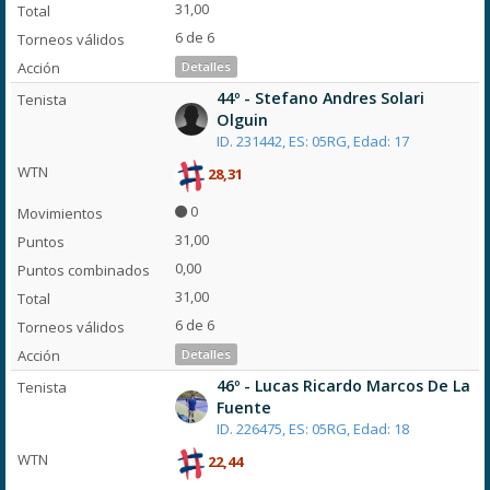
31,00
6 de 6
Detalles
44º - Stefano Andres Solari
Olguin
ID. 231442, ES: 05RG, Edad: 17
28,31
0
31,00
0,00
31,00
6 de 6
Detalles
46º - Lucas Ricardo Marcos De La
Fuente
ID. 226475, ES: 05RG, Edad: 18
22,44