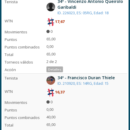
34º - Vincenzo Antonio Queirolo
Garibaldi
ID. 226023, ES: 05RG, Edad: 18
17,67
0
65,00
0,00
65,00
2 de 2
Detalles
34º - Francisco Duran Thiele
ID. 210920, ES: 14RG, Edad: 15
16,37
0
0,00
40,00
65,00