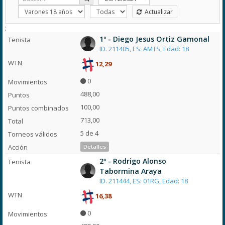
Actualizar
;
1º - Diego Jesus Ortiz Gamonal
ID. 211405, ES: AMTS, Edad: 18
12,29
0
488,00
100,00
713,00
5 de 4
Detalles
2º - Rodrigo Alonso
Tabormina Araya
ID. 211444, ES: 01RG, Edad: 18
16,38
0