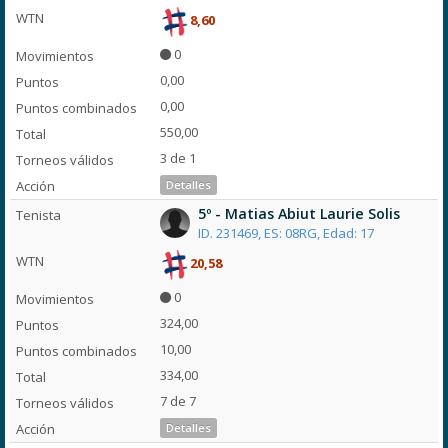
8,60
0
0,00
0,00
550,00
3 de 1
Detalles
5º - Matias Abiut Laurie Solis
ID. 231469, ES: 08RG, Edad: 17
20,58
0
324,00
10,00
334,00
7 de 7
Detalles