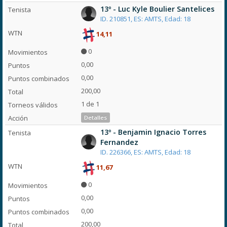
13º - Luc Kyle Boulier Santelices
ID. 210851, ES: AMTS, Edad: 18
14,11
0
0,00
0,00
200,00
1 de 1
Detalles
13º - Benjamin Ignacio Torres
Fernandez
ID. 226366, ES: AMTS, Edad: 18
11,67
0
0,00
0,00
200,00