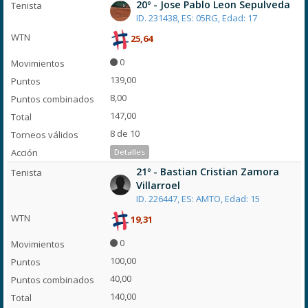
20º - Jose Pablo Leon Sepulveda
ID. 231438, ES: 05RG, Edad: 17
25,64
0
139,00
8,00
147,00
8 de 10
Detalles
21º - Bastian Cristian Zamora
Villarroel
ID. 226447, ES: AMTO, Edad: 15
19,31
0
100,00
40,00
140,00