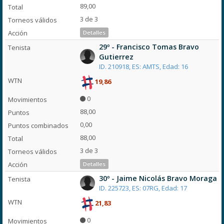
89,00
3 de 3
Detalles
29º - Francisco Tomas Bravo
Gutierrez
ID. 210918, ES: AMTS, Edad: 16
19,86
0
88,00
0,00
88,00
3 de 3
Detalles
30º - Jaime Nicolás Bravo Moraga
ID. 225723, ES: 07RG, Edad: 17
21,83
0