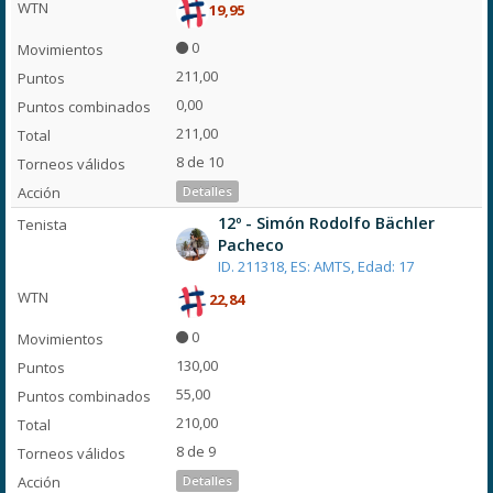
19,95
0
211,00
0,00
211,00
8 de 10
Detalles
12º - Simón Rodolfo Bächler
Pacheco
ID. 211318, ES: AMTS, Edad: 17
22,84
0
130,00
55,00
210,00
8 de 9
Detalles