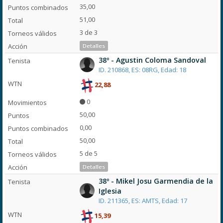
35,00
51,00
3 de 3
Detalles
38º - Agustin Coloma Sandoval
ID. 210868, ES: 08RG, Edad: 18
22,88
0
50,00
0,00
50,00
5 de 5
Detalles
38º - Mikel Josu Garmendia de la
Iglesia
ID. 211365, ES: AMTS, Edad: 17
15,39