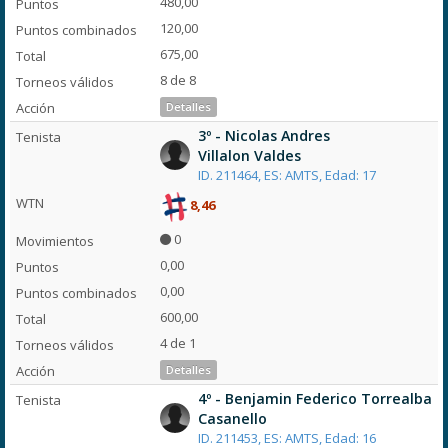
480,00
120,00
675,00
8 de 8
Detalles
3º - Nicolas Andres
Villalon Valdes
ID. 211464, ES: AMTS, Edad: 17
8,46
0
0,00
0,00
600,00
4 de 1
Detalles
4º - Benjamin Federico Torrealba
Casanello
ID. 211453, ES: AMTS, Edad: 16