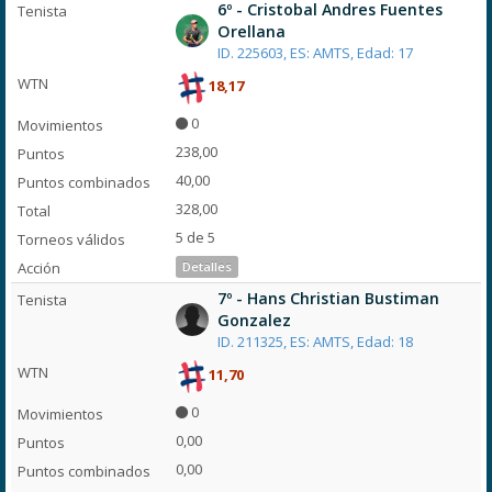
6º - Cristobal Andres Fuentes
Orellana
ID. 225603, ES: AMTS, Edad: 17
18,17
0
238,00
40,00
328,00
5 de 5
Detalles
7º - Hans Christian Bustiman
Gonzalez
ID. 211325, ES: AMTS, Edad: 18
11,70
0
0,00
0,00