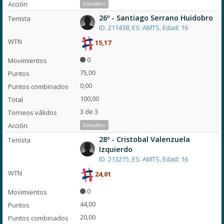
Detalles
26º - Santiago Serrano Huidobro
ID. 211438, ES: AMTS, Edad: 16
15,17
0
75,00
0,00
100,00
3 de 3
Detalles
28º - Cristobal Valenzuela
Izquierdo
ID. 213215, ES: AMTS, Edad: 16
24,01
0
44,00
20,00