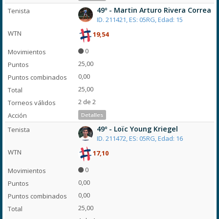
49º - Martin Arturo Rivera Correa
ID. 211421, ES: 05RG, Edad: 15
19,54
0
25,00
0,00
25,00
2 de 2
Detalles
49º - Loïc Young Kriegel
ID. 211472, ES: 05RG, Edad: 16
17,10
0
0,00
0,00
25,00