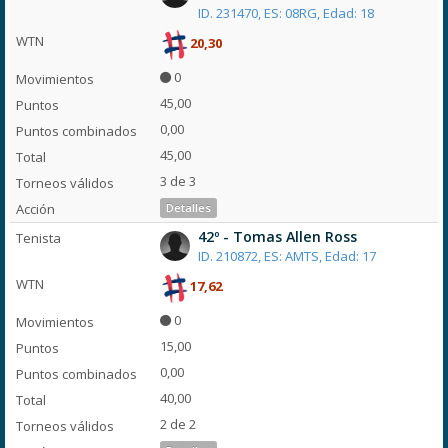
ID. 231470, ES: 08RG, Edad: 18
20,30
0
45,00
0,00
45,00
3 de 3
Detalles
42º - Tomas Allen Ross
ID. 210872, ES: AMTS, Edad: 17
17,62
0
15,00
0,00
40,00
2 de 2