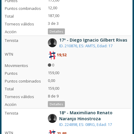
175,00
12,00
187,00
3 de 3
Detalles
17º - Diego Ignacio Gilbert Rivas
ID. 210876, ES: AMTS, Edad: 17
19,52
0
159,00
0,00
159,00
8 de 9
Detalles
18º - Maximiliano Renato
Naranjo Hinostroza
ID. 224898, ES: 08RG, Edad: 17
21,93