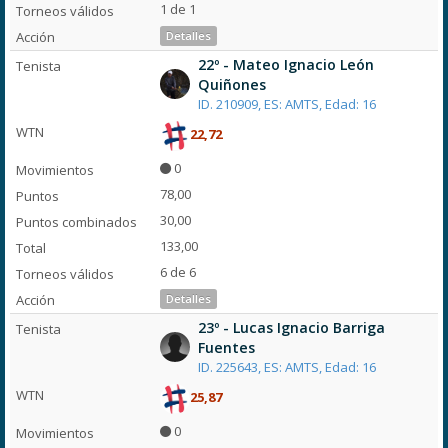
1 de 1
Detalles
22º - Mateo Ignacio León
Quiñones
ID. 210909, ES: AMTS, Edad: 16
22,72
0
78,00
30,00
133,00
6 de 6
Detalles
23º - Lucas Ignacio Barriga
Fuentes
ID. 225643, ES: AMTS, Edad: 16
25,87
0