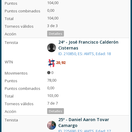
104,00
0,00
104,00
3 de 3
Detalles
24º - José Francisco Calderón
Cisternas
ID. 210850, ES: AMTS, Edad: 18
20,92
0
78,00
0,00
103,00
7 de 7
Detalles
25º - Daniel Aaron Tovar
Camargo
ID. 225690, ES: AMTS, Edad: 17