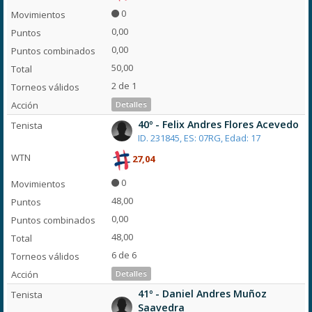
0
0,00
0,00
50,00
2 de 1
Detalles
40º - Felix Andres Flores Acevedo
ID. 231845, ES: 07RG, Edad: 17
27,04
0
48,00
0,00
48,00
6 de 6
Detalles
41º - Daniel Andres Muñoz
Saavedra