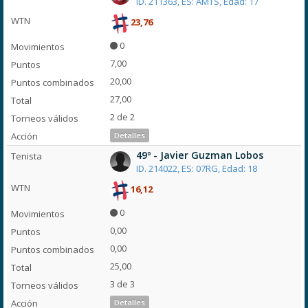
ID. 211363, ES: AMTS, Edad: 17
23,76
0
7,00
20,00
27,00
2 de 2
Detalles
49º - Javier Guzman Lobos
ID. 214022, ES: 07RG, Edad: 18
16,12
0
0,00
0,00
25,00
3 de 3
Detalles