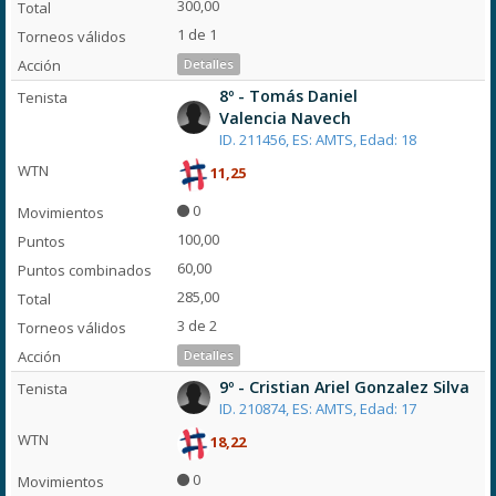
300,00
1 de 1
Detalles
8º - Tomás Daniel
Valencia Navech
ID. 211456, ES: AMTS, Edad: 18
11,25
0
100,00
60,00
285,00
3 de 2
Detalles
9º - Cristian Ariel Gonzalez Silva
ID. 210874, ES: AMTS, Edad: 17
18,22
0