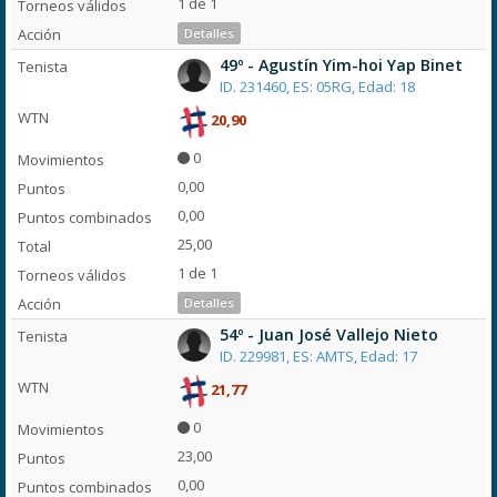
1 de 1
Detalles
49º - Agustín Yim-hoi Yap Binet
ID. 231460, ES: 05RG, Edad: 18
20,90
0
0,00
0,00
25,00
1 de 1
Detalles
54º - Juan José Vallejo Nieto
ID. 229981, ES: AMTS, Edad: 17
21,77
0
23,00
0,00