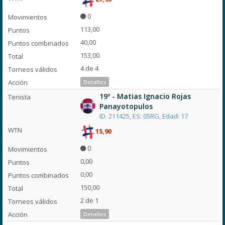
0
113,00
40,00
153,00
4 de 4
Detalles
19º - Matias Ignacio Rojas
Panayotopulos
ID. 211425, ES: 05RG, Edad: 17
15,90
0
0,00
0,00
150,00
2 de 1
Detalles