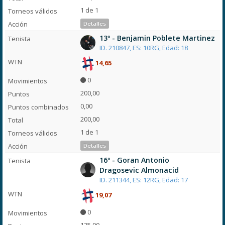
1 de 1
Detalles
13º - Benjamin Poblete Martinez
ID. 210847, ES: 10RG, Edad: 18
14,65
0
200,00
0,00
200,00
1 de 1
Detalles
16º - Goran Antonio
Dragosevic Almonacid
ID. 211344, ES: 12RG, Edad: 17
19,07
0