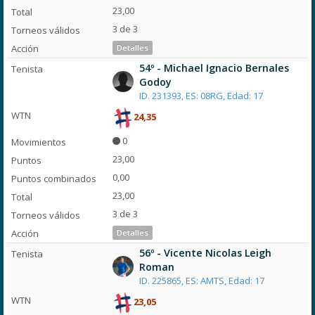
23,00
3 de 3
Detalles
54º - Michael Ignacio Bernales
Godoy
ID. 231393, ES: 08RG, Edad: 17
24,35
0
23,00
0,00
23,00
3 de 3
Detalles
56º - Vicente Nicolas Leigh
Roman
ID. 225865, ES: AMTS, Edad: 17
23,05