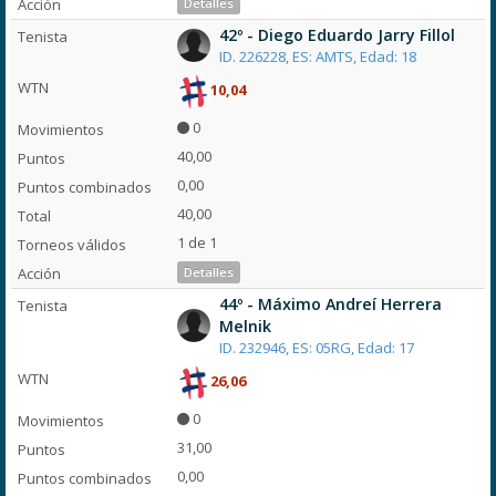
Detalles
42º - Diego Eduardo Jarry Fillol
ID. 226228, ES: AMTS, Edad: 18
10,04
0
40,00
0,00
40,00
1 de 1
Detalles
44º - Máximo Andreí Herrera
Melnik
ID. 232946, ES: 05RG, Edad: 17
26,06
0
31,00
0,00