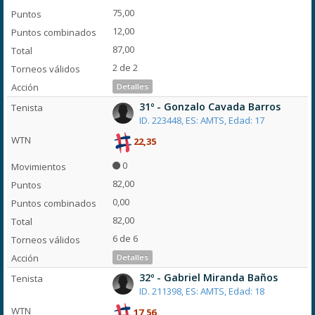
75,00
12,00
87,00
2 de 2
Detalles
31º - Gonzalo Cavada Barros
ID. 223448, ES: AMTS, Edad: 17
22,35
0
82,00
0,00
82,00
6 de 6
Detalles
32º - Gabriel Miranda Baños
ID. 211398, ES: AMTS, Edad: 18
17,56