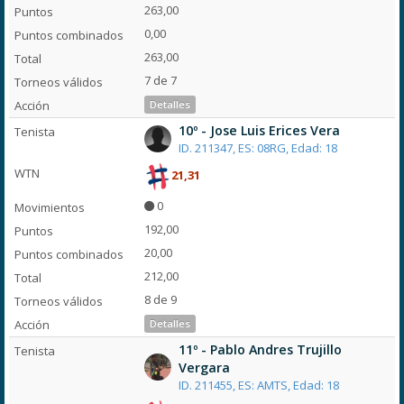
263,00
0,00
263,00
7 de 7
Detalles
10º - Jose Luis Erices Vera
ID. 211347, ES: 08RG, Edad: 18
21,31
0
192,00
20,00
212,00
8 de 9
Detalles
11º - Pablo Andres Trujillo
Vergara
ID. 211455, ES: AMTS, Edad: 18