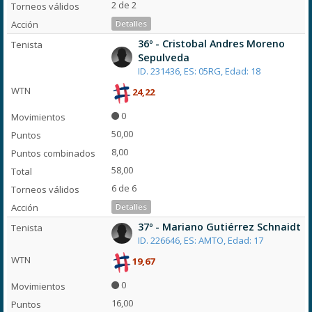
2 de 2
Detalles
36º - Cristobal Andres Moreno
Sepulveda
ID. 231436, ES: 05RG, Edad: 18
24,22
0
50,00
8,00
58,00
6 de 6
Detalles
37º - Mariano Gutiérrez Schnaidt
ID. 226646, ES: AMTO, Edad: 17
19,67
0
16,00