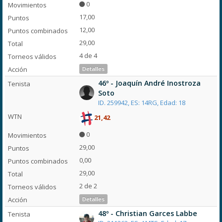
0
17,00
12,00
29,00
4 de 4
Detalles
46º - Joaquín André Inostroza
Soto
ID. 259942, ES: 14RG, Edad: 18
21,42
0
29,00
0,00
29,00
2 de 2
Detalles
48º - Christian Garces Labbe