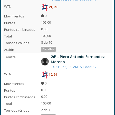
21,99
0
102,00
0,00
102,00
8 de 10
Detalles
26º - Piero Antonio Fernandez
Moreno
ID. 211352, ES: AMTS, Edad: 17
12,94
0
0,00
0,00
100,00
2 de 1