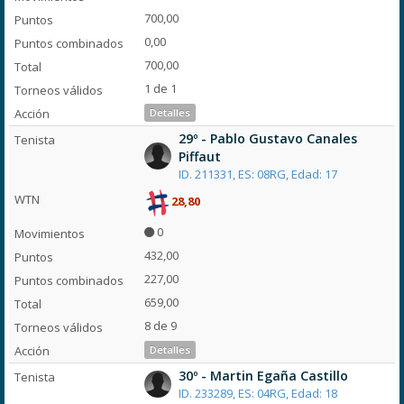
700,00
0,00
700,00
1 de 1
Detalles
29º - Pablo Gustavo Canales
Piffaut
ID. 211331, ES: 08RG, Edad: 17
28,80
0
432,00
227,00
659,00
8 de 9
Detalles
30º - Martin Egaña Castillo
ID. 233289, ES: 04RG, Edad: 18