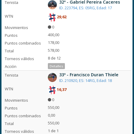
32º - Gabriel Pereira Caceres
ID. 223794, ES: 05RG, Edad: 17
29,62
0
400,00
178,00
578,00
8 de 12
Detalles
33º - Francisco Duran Thiele
ID. 210920, ES: 14RG, Edad: 18
16,37
0
550,00
0,00
550,00
1 de 1