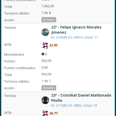
1.062,00
7 de 8
Detalles
22º - Felipe Ignacio Morales
Jimenez
ID. 210949, ES: AMTO, Edad: 17
22,83
0
950,00
0,00
950,00
1 de 1
Detalles
23º - Cristóbal Daniel Maldonado
Pinilla
ID. 211389, ES: 08RG, Edad: 18
26,77