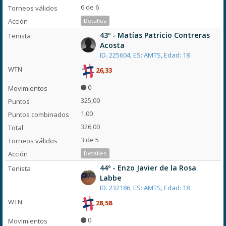
6 de 6
Detalles
43º - Matías Patricio Contreras
Acosta
ID. 225604, ES: AMTS, Edad: 18
26,33
0
325,00
1,00
326,00
3 de 5
Detalles
44º - Enzo Javier de la Rosa
Labbe
ID. 232186, ES: AMTS, Edad: 18
28,58
0