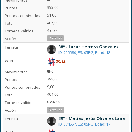
355,00
51,00
406,00
4 de 4
Detalles
38º - Lucas Herrera Gonzalez
ID. 255580, ES: 05RG, Edad: 18
30,28
0
395,00
9,00
404,00
8 de 16
Detalles
39º - Matías Jesús Olivares Lana
ID. 374557, ES: 05RG, Edad: 17