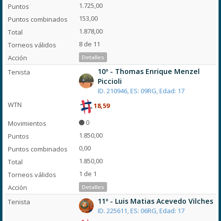
1.725,00
153,00
1.878,00
8 de 11
Detalles
10º - Thomas Enrique Menzel
Piccioli
ID. 210946, ES: 09RG, Edad: 17
18,59
0
1.850,00
0,00
1.850,00
1 de 1
Detalles
11º - Luis Matias Acevedo Vilches
ID. 225611, ES: 06RG, Edad: 17