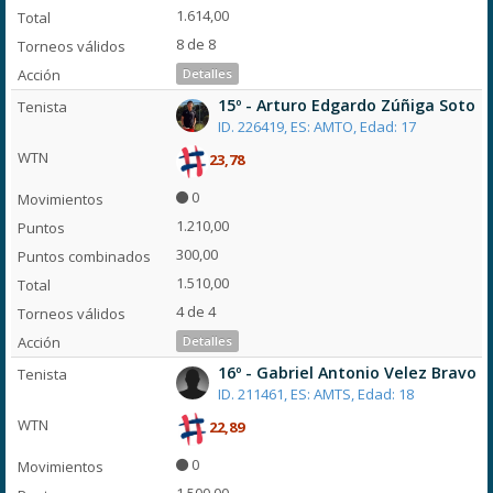
1.614,00
8 de 8
Detalles
15º - Arturo Edgardo Zúñiga Soto
ID. 226419, ES: AMTO, Edad: 17
23,78
0
1.210,00
300,00
1.510,00
4 de 4
Detalles
16º - Gabriel Antonio Velez Bravo
ID. 211461, ES: AMTS, Edad: 18
22,89
0