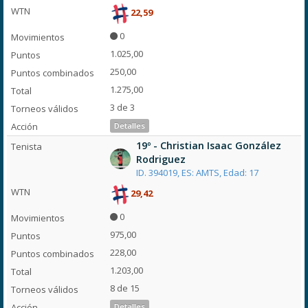
22,59
0
1.025,00
250,00
1.275,00
3 de 3
Detalles
19º - Christian Isaac González
Rodriguez
ID. 394019, ES: AMTS, Edad: 17
29,42
0
975,00
228,00
1.203,00
8 de 15
Detalles