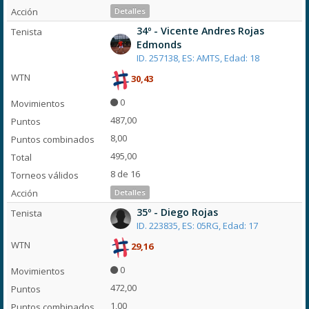
Detalles
34º - Vicente Andres Rojas
Edmonds
ID. 257138, ES: AMTS, Edad: 18
30,43
0
487,00
8,00
495,00
8 de 16
Detalles
35º - Diego Rojas
ID. 223835, ES: 05RG, Edad: 17
29,16
0
472,00
1,00