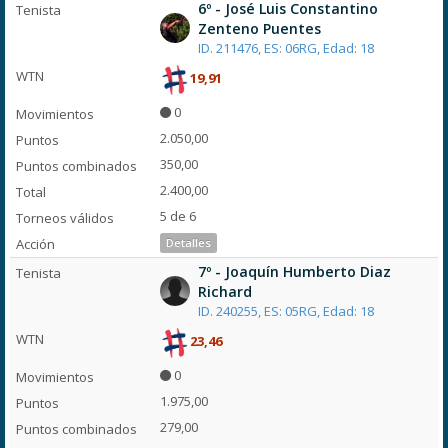
6º - José Luis Constantino
Zenteno Puentes
ID. 211476, ES: 06RG, Edad: 18
19,91
0
2.050,00
350,00
2.400,00
5 de 6
Detalles
7º - Joaquín Humberto Diaz
Richard
ID. 240255, ES: 05RG, Edad: 18
23,46
0
1.975,00
279,00