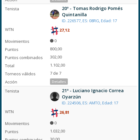
20º - Tomas Rodrigo Pomés
Quintanilla
ID. 226577, ES: 08RG, Edad: 17
27,12
0
800,00
302,00
1.102,00
7 de 7
Detalles
21º - Luciano Ignacio Correa
Oyarzún
ID. 224506, ES: AMTO, Edad: 17
26,81
0
1.032,00
30,00