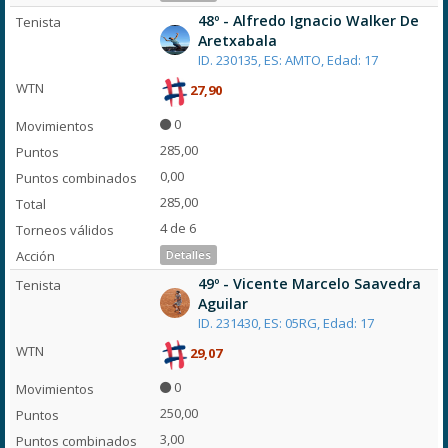
48º - Alfredo Ignacio Walker De
Aretxabala
ID. 230135, ES: AMTO, Edad: 17
27,90
0
285,00
0,00
285,00
4 de 6
Detalles
49º - Vicente Marcelo Saavedra
Aguilar
ID. 231430, ES: 05RG, Edad: 17
29,07
0
250,00
3,00