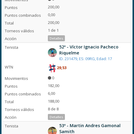
200,00
0,00
200,00
1 de 1
Detalles
52º - Víctor Ignacio Pacheco
Riquelme
ID. 231479, ES: 09RG, Edad: 17
29,53
0
182,00
6,00
188,00
8 de 8
Detalles
53º - Martin Andres Gamonal
Samith