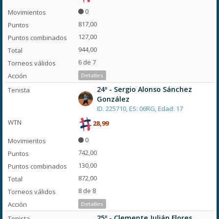
0
817,00
127,00
944,00
6 de 7
Detalles
24º - Sergio Alonso Sánchez
González
ID. 225710, ES: 06RG, Edad: 17
28,99
0
742,00
130,00
872,00
8 de 8
Detalles
25º - Clemente Julián Flores