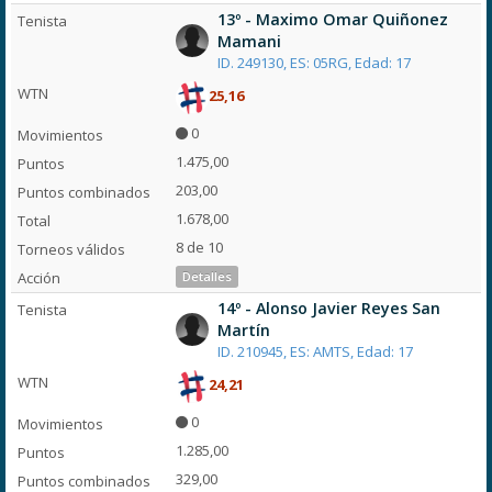
13º - Maximo Omar Quiñonez
Mamani
ID. 249130, ES: 05RG, Edad: 17
25,16
0
1.475,00
203,00
1.678,00
8 de 10
Detalles
14º - Alonso Javier Reyes San
Martín
ID. 210945, ES: AMTS, Edad: 17
24,21
0
1.285,00
329,00