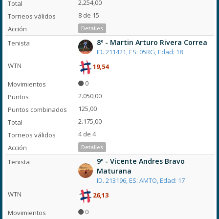
2.254,00
8 de 15
Detalles
8º - Martin Arturo Rivera Correa
ID. 211421, ES: 05RG, Edad: 18
19,54
0
2.050,00
125,00
2.175,00
4 de 4
Detalles
9º - Vicente Andres Bravo
Maturana
ID. 213196, ES: AMTO, Edad: 17
26,13
0