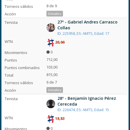
8 de 9
Detalles
27º - Gabriel Andres Carrasco
Collao
ID. 225958, ES: AMTS, Edad: 17
26,66
0
712,00
103,00
815,00
6 de 7
Detalles
28º - Benjamín Ignacio Pérez
Cereceda
ID. 226474, ES: AMTS, Edad: 15
18,83
0