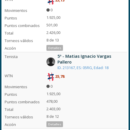
23,13
0
1.925,00
501,00
2.426,00
8 de 13
Detalles
5º - Matias Ignacio Vargas
Pallero
ID. 213167, ES: 05RG, Edad: 18
25,78
0
1.925,00
478,00
2.403,00
8 de 12
Detalles