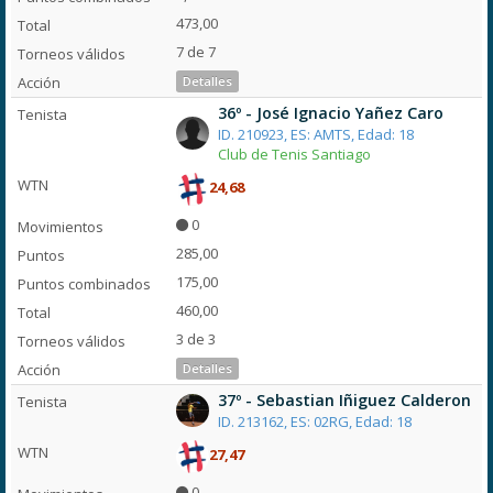
473,00
7 de 7
Detalles
36º - José Ignacio Yañez Caro
ID. 210923, ES: AMTS, Edad: 18
Club de Tenis Santiago
24,68
0
285,00
175,00
460,00
3 de 3
Detalles
37º - Sebastian Iñiguez Calderon
ID. 213162, ES: 02RG, Edad: 18
27,47
0