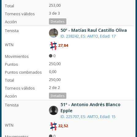
253,00
3 de 3
Detalles
50º - Matías Raul Castillo Oliva
ID. 238242, ES: AMTO, Edad: 17
27,84
0
250,00
0,00
250,00
2 de 2
Detalles
51º - Antonio Andrés Blanco
Epple
ID. 225707, ES: AMTO, Edad: 15
22,52
0