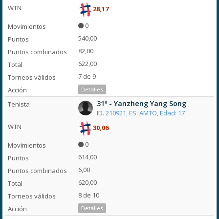
28,17
0
540,00
82,00
622,00
7 de 9
Detalles
31º - Yanzheng Yang Song
ID. 210921, ES: AMTO, Edad: 17
30,06
0
614,00
6,00
620,00
8 de 10
Detalles