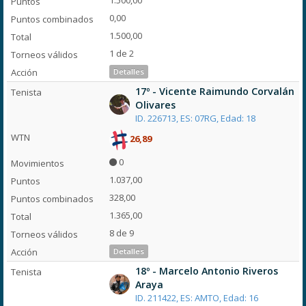
1.500,00
0,00
1.500,00
1 de 2
Detalles
17º - Vicente Raimundo Corvalán
Olivares
ID. 226713, ES: 07RG, Edad: 18
26,89
0
1.037,00
328,00
1.365,00
8 de 9
Detalles
18º - Marcelo Antonio Riveros
Araya
ID. 211422, ES: AMTO, Edad: 16