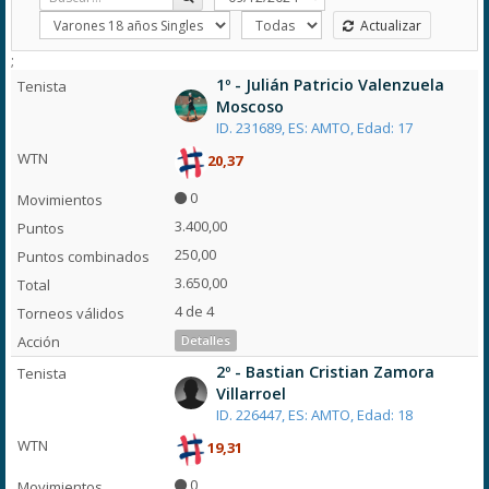
Actualizar
;
1º - Julián Patricio Valenzuela
Moscoso
ID. 231689, ES: AMTO, Edad: 17
20,37
0
3.400,00
250,00
3.650,00
4 de 4
Detalles
2º - Bastian Cristian Zamora
Villarroel
ID. 226447, ES: AMTO, Edad: 18
19,31
0