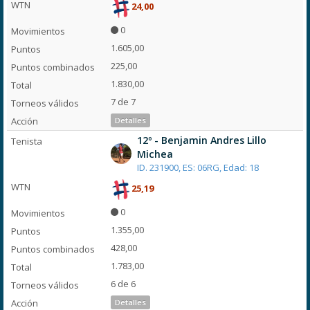
24,00
0
1.605,00
225,00
1.830,00
7 de 7
Detalles
12º - Benjamin Andres Lillo
Michea
ID. 231900, ES: 06RG, Edad: 18
25,19
0
1.355,00
428,00
1.783,00
6 de 6
Detalles