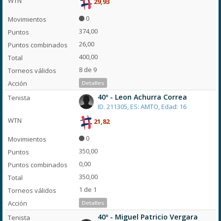
29,93
0
374,00
26,00
400,00
8 de 9
Detalles
40º - Leon Achurra Correa
ID. 211305, ES: AMTO, Edad: 16
21,82
0
350,00
0,00
350,00
1 de 1
Detalles
40º - Miguel Patricio Vergara