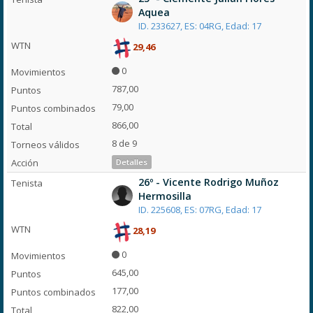
Aquea
ID. 233627, ES: 04RG, Edad: 17
29,46
0
787,00
79,00
866,00
8 de 9
Detalles
26º - Vicente Rodrigo Muñoz
Hermosilla
ID. 225608, ES: 07RG, Edad: 17
28,19
0
645,00
177,00
822,00