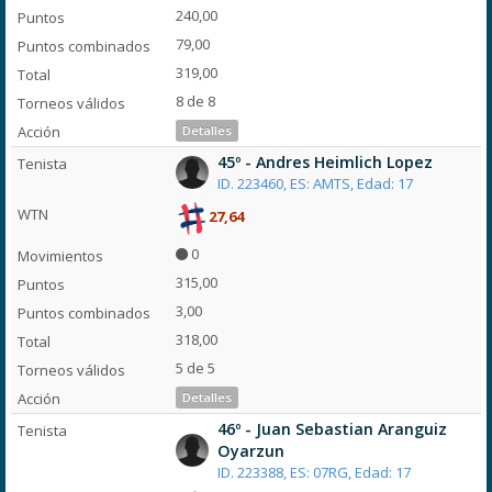
240,00
79,00
319,00
8 de 8
Detalles
45º - Andres Heimlich Lopez
ID. 223460, ES: AMTS, Edad: 17
27,64
0
315,00
3,00
318,00
5 de 5
Detalles
46º - Juan Sebastian Aranguiz
Oyarzun
ID. 223388, ES: 07RG, Edad: 17