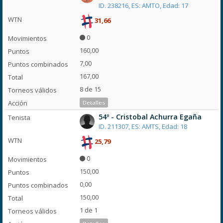
ID. 238216, ES: AMTO, Edad: 17
31,66
0
160,00
7,00
167,00
8 de 15
Detalles
54º - Cristobal Achurra Egaña
ID. 211307, ES: AMTS, Edad: 18
25,79
0
150,00
0,00
150,00
1 de 1