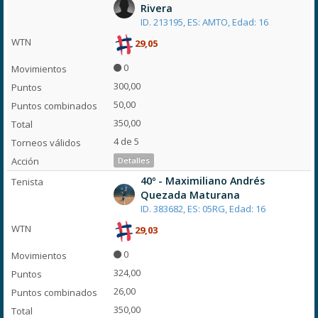
Rivera
ID. 213195, ES: AMTO, Edad: 16
29,05
0
300,00
50,00
350,00
4 de 5
Detalles
40º - Maximiliano Andrés
Quezada Maturana
ID. 383682, ES: 05RG, Edad: 16
29,03
0
324,00
26,00
350,00