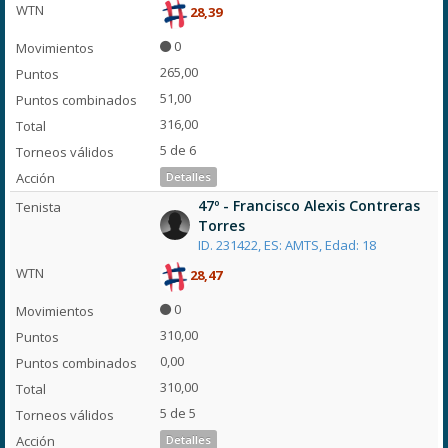
28,39
0
265,00
51,00
316,00
5 de 6
Detalles
47º - Francisco Alexis Contreras
Torres
ID. 231422, ES: AMTS, Edad: 18
28,47
0
310,00
0,00
310,00
5 de 5
Detalles