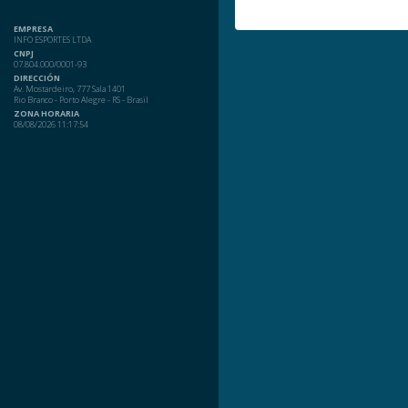
EMPRESA
INFO ESPORTES LTDA
CNPJ
07.804.000/0001-93
DIRECCIÓN
Av. Mostardeiro, 777 Sala 1401
Rio Branco - Porto Alegre - RS - Brasil
ZONA HORARIA
08/08/2026 11:17:54