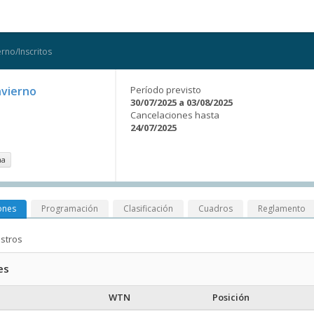
rno/Inscritos
nvierno
Período previsto
30/07/2025 a 03/08/2025
Cancelaciones hasta
24/07/2025
na
ones
Programación
Clasificación
Cuadros
Reglamento
istros
es
WTN
Posición