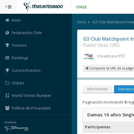
CHILE
Inicio
Inicio
G3 Club Matchpoint Invie
Federación Chile
G3 Club Matchpoint I
Puerto Varas-10RG
Torneos
Creado por
FTC
Rankings
Compartir la URL de la pági
Cursos/Eventos
Clubes
Información
Inscripci
World Tennis Number
Paginación mostrando
0
reg
Política de Privacidad
Damas 16 años Singl
Sistema:
Participantes