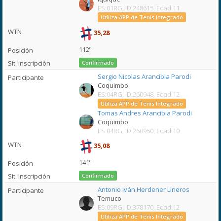
ES:01RG, ID:248615, Edad:11
Utiliza APP de Tenis Integrado
35,28
112º
Confirmado
Sergio Nicolas Arancibia Parodi
Coquimbo
ES:04RG, ID:260948, Edad:12
Utiliza APP de Tenis Integrado
Tomas Andres Arancibia Parodi
Coquimbo
ES:04RG, ID:260950, Edad:10
35,08
141º
Confirmado
Antonio Iván Herdener Lineros
Temuco
ES:09RG, ID:378170, Edad:12
Utiliza APP de Tenis Integrado