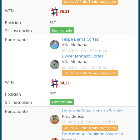
Utiliza APP de Tenis Integrado
36,21
60º
Confirmado
Felipe Berna Cortés
Villa Alemana
ES:02RG, ID:369378, Edad:11
Dwyer Jannasz Cortes
Villa Alemana
ES:05RG, ID:374597, Edad:10
Utiliza APP de Tenis Integrado
34,22
79º
Confirmado
Leonardo Omar Herrera Perales
Providencia
ES:AMTO, ID:249029, Edad:11
Utiliza APP de Tenis Integrado
Faud Manuel Rapimán Asserella
Iquique