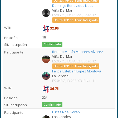
Utiliza APP de Tenis Integrado
Domingo Benavides Nass
Viña Del Mar
ES:05RG, ID:378295, Edad:12
Utiliza APP de Tenis Integrado
32,98
18º
Confirmado
Renato Martín Menares Alvarez
Viña Del Mar
ES:05RG, ID:380027, Edad:12
Utiliza APP de Tenis Integrado
Felipe Esteban López Montoya
La Serena
ES:04RG, ID:233403, Edad:11
36,75
22º
Confirmado
Lucas Noe Gorab
Las Condes