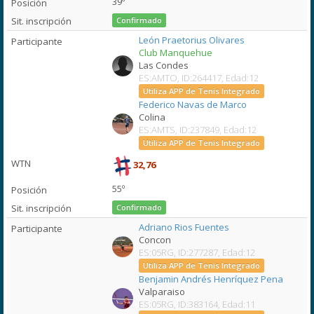
39º
Confirmado
León Praetorius Olivares
Club Manquehue
Las Condes
ES:AMTO, ID:264417, Edad:12
Utiliza APP de Tenis Integrado
Federico Navas de Marco
Colina
ES:AMTS, ID:237849, Edad:12
Utiliza APP de Tenis Integrado
32,76
55º
Confirmado
Adriano Rios Fuentes
Concon
ES:05RG, ID:277287, Edad:12
Utiliza APP de Tenis Integrado
Benjamin Andrés Henríquez Pena
Valparaiso
ES:05RG, ID:383164, Edad:11