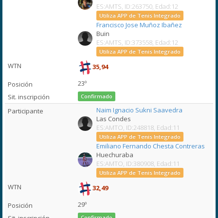
ES:AMTS, ID:263750, Edad:12
Utiliza APP de Tenis Integrado
Francisco Jose Muñoz Ibañez
Buin
ES:AMTS, ID:373558, Edad:12
Utiliza APP de Tenis Integrado
35,94
23º
Confirmado
Naim Ignacio Sukni Saavedra
Las Condes
ES:AMTO, ID:248818, Edad:11
Utiliza APP de Tenis Integrado
Emiliano Fernando Chesta Contreras
Huechuraba
ES:AMTO, ID:380908, Edad:11
Utiliza APP de Tenis Integrado
32,49
29º
Confirmado