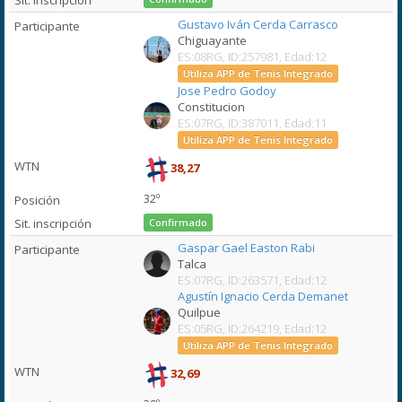
Gustavo Iván Cerda Carrasco
Chiguayante
ES:08RG, ID:257981, Edad:12
Utiliza APP de Tenis Integrado
Jose Pedro Godoy
Constitucion
ES:07RG, ID:387011, Edad:11
Utiliza APP de Tenis Integrado
38,27
32º
Confirmado
Gaspar Gael Easton Rabi
Talca
ES:07RG, ID:263571, Edad:12
Agustín Ignacio Cerda Demanet
Quilpue
ES:05RG, ID:264219, Edad:12
Utiliza APP de Tenis Integrado
32,69