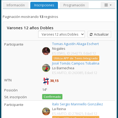
Información
Inscripciones
Programación
Paginación mostrando
13
registros
Varones 12 años Dobles
Actualizar
Tomas Agustín Aliaga Eschert
Nogales
ES:05RG, ID:264273, Edad:12
Utiliza APP de Tenis Integrado
José Tomás Campos Tobalina
Lo Barnechea
ES:AMTO, ID:263085, Edad:12
30,15
14º
Confirmado
ítalo Sergio Manniello González
La Reina
ES:AMTO, ID:278425, Edad:12