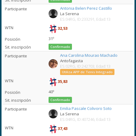
Antonia Belen Perez Castillo
La Serena
ES:04RG, ID:233291, Edad:13
32,53
31º
Confirmado
Ana Carolina Mourao Machado
Antofagasta
ES:02RG, ID:242703, Edad:13
Utiliza APP de Tenis Integrado
35,83
40º
Confirmado
Emilia Pascale Colivoro Soto
La Serena
ES:04RG, ID:407246, Edad:13
37,43