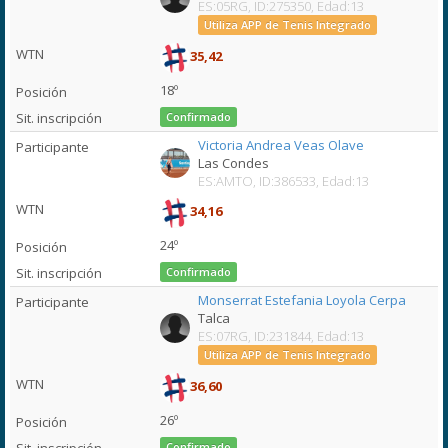
ES:05RG, ID:275350, Edad:13
Utiliza APP de Tenis Integrado
35,42
18º
Confirmado
Victoria Andrea Veas Olave
Las Condes
ES:AMTO, ID:386533, Edad:13
34,16
24º
Confirmado
Monserrat Estefania Loyola Cerpa
Talca
ES:07RG, ID:231844, Edad:13
Utiliza APP de Tenis Integrado
36,60
26º
Confirmado