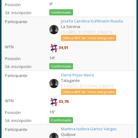
9º
Confirmado
Josefa Carolina Kuhlmann Rueda
La Serena
ES:04RG, ID:255851, Edad:14
Utiliza APP de Tenis Integrado
34,01
14º
Confirmado
Elena Rojas Neira
Talagante
ES:AMTO, ID:372445, Edad:13
Utiliza APP de Tenis Integrado
33,76
16º
Confirmado
Martina Isidora Llanos Vargas
Quilpue