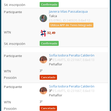
Confirmado
Javiera Vilas Passalacqua
Talca
ES:07RG, ID:240320, Edad:12
Utiliza APP de Tenis Integrado
32,49
Confirmado
Sofía Isidora Peralta Calderón
3º
ES:AMTS, ID:231667, Edad:13
Peñaflor
3º
Cancelado
Sofía Isidora Peralta Calderón
3º
ES:AMTS, ID:231667, Edad:13
Peñaflor
3º
Cancelado