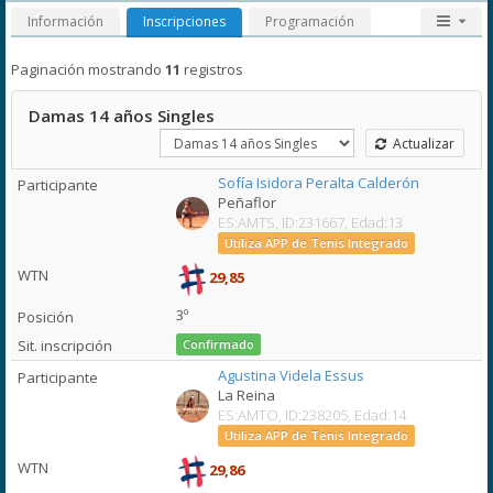
Información
Inscripciones
Programación
Paginación mostrando
11
registros
Damas 14 años Singles
Actualizar
Sofía Isidora Peralta Calderón
Peñaflor
ES:AMTS, ID:231667, Edad:13
Utiliza APP de Tenis Integrado
29,85
3º
Confirmado
Agustina Videla Essus
La Reina
ES:AMTO, ID:238205, Edad:14
Utiliza APP de Tenis Integrado
29,86