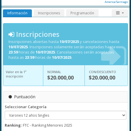
America/Santiago
Información
Inscripciones
Programación
Inscripciones
Inscripciones abiertas hasta
10/07/2025
y cancelaciones hasta
10/07/2025
. Inscripciones solamente serán aceptadas hasta
23:59
horas de
10/07/2025
. Cancelaciones serán aceptadas
hasta as
23:59
horas de
10/07/2025
.
Valor en la 1º
NORMAL
CON/DESCUENTO
inscripción
$20.000,00
$20.000,00
Puntuación
Seleccionar Categoría
Ranking:
FTC - Ranking Menores 2025