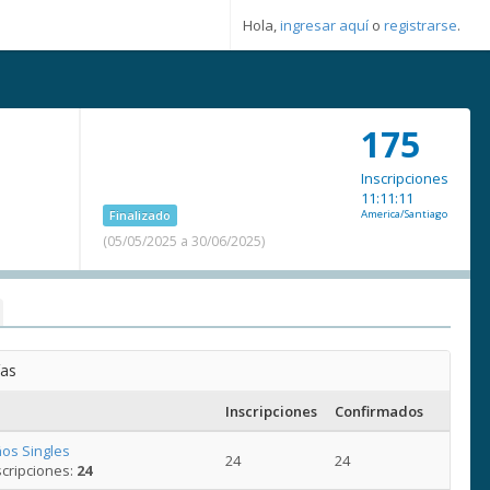
Hola,
ingresar aquí
o
registrarse
.
175
Inscripciones
11:11:11
Finalizado
America/Santiago
(05/05/2025 a 30/06/2025)
ías
Inscripciones
Confirmados
os Singles
24
24
cripciones:
24