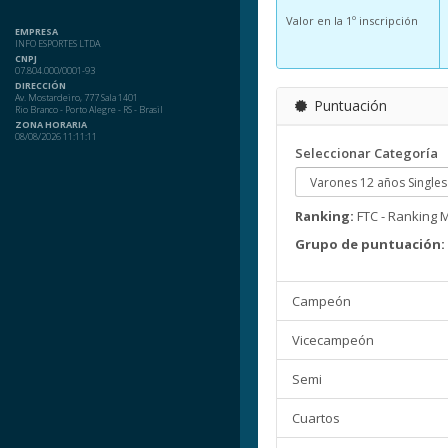
Valor en la 1º inscripción
EMPRESA
INFO ESPORTES LTDA
CNPJ
07.804.000/0001-93
DIRECCIÓN
Av. Mostardeiro, 777 Sala 1401
Puntuación
Rio Branco - Porto Alegre - RS - Brasil
ZONA HORARIA
08/08/2026 11:11:11
Seleccionar Categoría
Ranking:
FTC - Ranking 
Grupo de puntuación:
Campeón
Vicecampeón
Semi
Cuartos