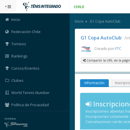
CHILE
Inicio
Inicio
G1 Copa AutoClub
Federación Chile
G1 Copa AutoClub
An
Torneos
Creado por
FTC
Rankings
Compartir la URL de la pági
Cursos/Eventos
Clubes
Información
Inscripci
World Tennis Number
Inscripcion
Política de Privacidad
Inscripciones abiertas h
Inscripciones solamente
Sistema:
Cancelaciones serán ac