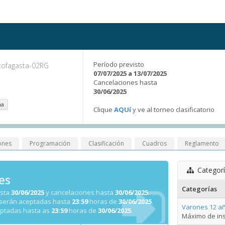
Período previsto
tofagasta-02RG
07/07/2025 a 13/07/2025
Cancelaciones hasta
30/06/2025
na
Clique
AQUí
y ve al torneo clasificatorio
ones
Programación
Clasificación
Cuadros
Reglamento
Categor
es
Categorías
asta
30/06/2025
y cancelaciones hasta
30/06/2025
.
 serán aceptadas hasta
23:59
horas de
30/06/2025
.
Varones 12 añ
eptadas hasta as
23:59
horas de
30/06/2025
.
Máximo de ins