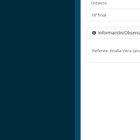
Octavos
16º final
Información/Observ
Referee: Analía Vera (a