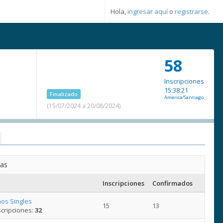
Hola,
ingresar aquí
o
registrarse
.
58
Inscripciones
15:38:21
Finalizado
America/Santiago
(15/07/2024 a 20/08/2024)
ías
Inscripciones
Confirmados
os Singles
15
13
cripciones:
32