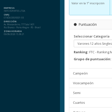
Valor en la 1º inscripción
EMPRESA
INFO ESPORTES LTDA
CNPJ
07.804.000/0001-93
DIRECCIÓN
Puntuación
Av. Mostardeiro, 777 Sala 1401
Rio Branco - Porto Alegre - RS - Brasil
ZONA HORARIA
06/08/2026 15:38:21
Seleccionar Categoría
Ranking:
FTC - Ranking 
Grupo de puntuación:
Campeón
Vicecampeón
Semi
Cuartos