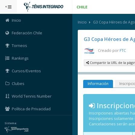
CHILE
Inicio
Inicio
G3 Copa Héroes de Ago
Federación Chile
G3 Copa Héroes de A
Torneos
Creado por
FTC
Rankings
Compartir la URL de la pági
Cursos/Eventos
Clubes
Información
Inscripci
World Tennis Number
Inscripcion
Política de Privacidad
Inscripciones abiertas h
Inscripciones solamente
Sistema:
Cancelaciones serán ac