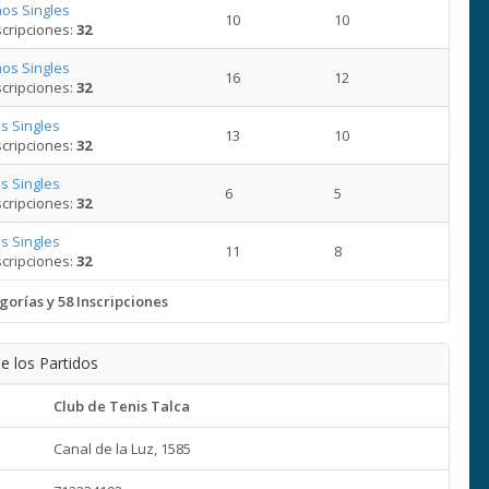
os Singles
10
10
cripciones:
32
os Singles
16
12
cripciones:
32
s Singles
13
10
cripciones:
32
s Singles
6
5
cripciones:
32
s Singles
11
8
cripciones:
32
gorías y 58 Inscripciones
e los Partidos
Club de Tenis Talca
Canal de la Luz, 1585