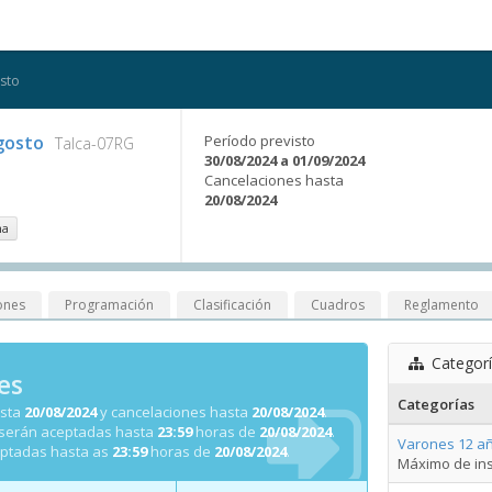
sto
gosto
Período previsto
Talca-07RG
30/08/2024 a 01/09/2024
Cancelaciones hasta
20/08/2024
na
ones
Programación
Clasificación
Cuadros
Reglamento
Categor
es
Categorías
asta
20/08/2024
y cancelaciones hasta
20/08/2024
.
 serán aceptadas hasta
23:59
horas de
20/08/2024
.
Varones 12 añ
eptadas hasta as
23:59
horas de
20/08/2024
.
Máximo de ins