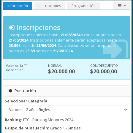
Información
Inscripciones
Programación
Inscripciones
Inscripciones abiertas hasta
21/06/2024
y cancelaciones hasta
21/06/2024
. Inscripciones solamente serán aceptadas hasta
23:59
horas de
21/06/2024
. Cancelaciones serán aceptadas
hasta as
23:59
horas de
21/06/2024
.
Valor en la 1º
NORMAL
CON/DESCUENTO
inscripción
$20.000,00
$20.000,00
Puntuación
Seleccionar Categoría
Ranking:
FTC - Ranking Menores 2024
Grupo de puntuación:
Grado 1 - Singles