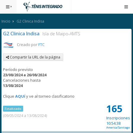
Inicio
G2 Clinica Indisa
G2 Clinica Indisa
Isla de Maipo-AMTS
Creado por
FTC
Compartir la URL de la página
Período previsto
23/08/2024 a 26/08/2024
Cancelaciones hasta
13/08/2024
Clique
AQUí
y ve al torneo clasificatorio
165
Finalizado
(09/05/2024 a 13/08/2024)
Inscripciones
10:54:38
America/Santiago