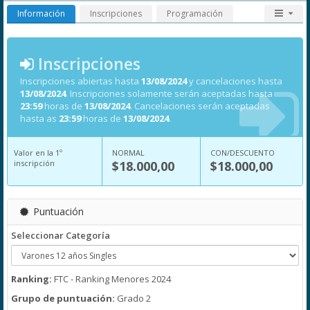
Información
Inscripciones
Programación
Inscripciones
Inscripciones abiertas hasta
13/08/2024
y cancelaciones hasta
13/08/2024
. Inscripciones solamente serán aceptadas hasta
23:59
horas de
13/08/2024
. Cancelaciones serán aceptadas
hasta as
23:59
horas de
13/08/2024
.
Valor en la 1º
NORMAL
CON/DESCUENTO
inscripción
$18.000,00
$18.000,00
Puntuación
Seleccionar Categoría
Ranking:
FTC - Ranking Menores 2024
Grupo de puntuación:
Grado 2