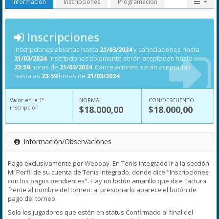
Información
Inscripciones
Programación
Inscripciones
Inscripciones abiertas hasta
21/03/2024
y cancelaciones hasta
21/03/2024
. Inscripciones solamente serán aceptadas hasta
23:59
horas de
21/03/2024
. Cancelaciones serán aceptadas
hasta as
23:59
horas de
21/03/2024
.
Valor en la 1º
NORMAL
CON/DESCUENTO
inscripción
$18.000,00
$18.000,00
Información/Observaciones
Pago exclusivamente por Webpay. En Tenis Integrado ir a la sección
Mi Perfil de su cuenta de Tenis Integrado, donde dice "Inscripciones
con los pagos pendientes". Hay un botón amarillo que dice Factura
frente al nombre del torneo: al presionarlo aparece el botón de
pago del torneo.
Solo los jugadores que estén en status Confirmado al final del