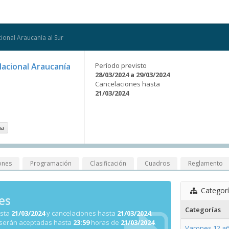
cional Araucanía al Sur
Nacional Araucanía
Período previsto
28/03/2024 a 29/03/2024
Cancelaciones hasta
21/03/2024
na
ones
Programación
Clasificación
Cuadros
Reglamento
Categor
es
Categorías
asta
21/03/2024
y cancelaciones hasta
21/03/2024
.
 serán aceptadas hasta
23:59
horas de
21/03/2024
.
Varones 12 añ