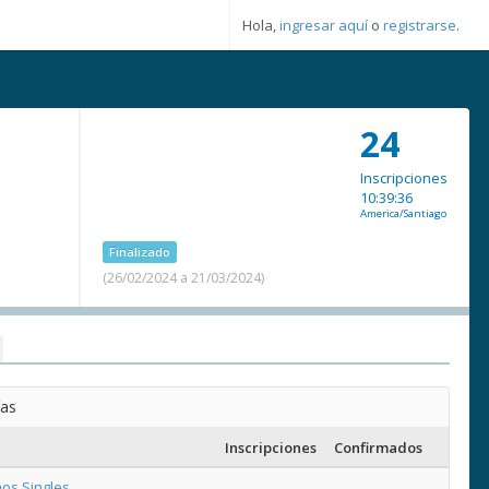
Hola,
ingresar aquí
o
registrarse
.
24
Inscripciones
10:39:36
America/Santiago
Finalizado
(26/02/2024 a 21/03/2024)
ías
Inscripciones
Confirmados
os Singles