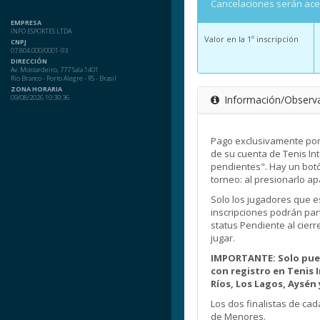
Cancelaciones serán ac
EMPRESA
INFO ESPORTES LTDA
Valor en la 1º inscripción
CNPJ
07.804.000/0001-93
DIRECCIÓN
Av. Mostardeiro, 777 Sala 1401
Rio Branco - Porto Alegre - RS - Brasil
ZONA HORARIA
09/08/2026 10:39:36
Información/Observ
Pago exclusivamente por W
de su cuenta de Tenis In
pendientes". Hay un botó
torneo: al presionarlo ap
Solo los jugadores que es
inscripciones podrán par
status Pendiente al cier
jugar.
IMPORTANTE: Solo pued
con registro en Tenis 
Ríos, Los Lagos, Aysén
Los dos finalistas de cad
de Menores.