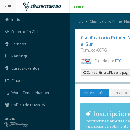
CHILE
Inicio
Inicio
Clasificatorio Primer Na
Federación Chile
Clasificatorio Primer 
al Sur
Torneos
Temuco-09RG
Rankings
Creado por
FTC
Cursos/Eventos
Compartir la URL de la pági
Clubes
World Tennis Number
Información
Inscripci
Política de Privacidad
Inscripcion
Sistema:
Inscripciones abiertas h
Inscripciones solamente