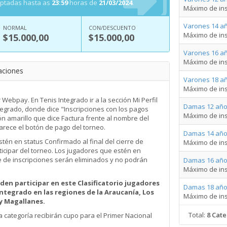
eptadas hasta as
23:59
horas de
21/03/2024
.
Máximo de ins
Varones 14 añ
NORMAL
CON/DESCUENTO
Máximo de ins
$15.000,00
$15.000,00
Varones 16 añ
Máximo de ins
aciones
Varones 18 añ
Máximo de ins
ebpay. En Tenis Integrado ir a la sección Mi Perfil
Damas 12 año
tegrado, donde dice "Inscripciones con los pagos
Máximo de ins
n amarillo que dice Factura frente al nombre del
arece el botón de pago del torneo.
Damas 14 año
tén en status Confirmado al final del cierre de
Máximo de ins
ticipar del torneo. Los jugadores que estén en
re de inscripciones serán eliminados y no podrán
Damas 16 año
Máximo de ins
en participar en este Clasificatorio jugadores
Damas 18 año
Integrado en las regiones de la Araucanía, Los
Máximo de ins
 y Magallanes.
Total:
8 Cate
a categoría recibirán cupo para el Primer Nacional