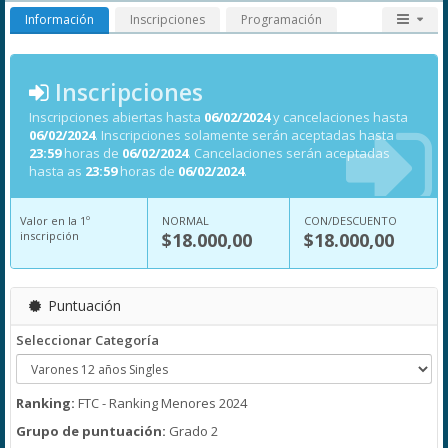
Información
Inscripciones
Programación
Inscripciones
Inscripciones abiertas hasta
06/02/2024
y cancelaciones hasta
06/02/2024
. Inscripciones solamente serán aceptadas hasta
23:59
horas de
06/02/2024
. Cancelaciones serán aceptadas
hasta as
23:59
horas de
06/02/2024
.
Valor en la 1º
NORMAL
CON/DESCUENTO
inscripción
$18.000,00
$18.000,00
Puntuación
Seleccionar Categoría
Ranking:
FTC - Ranking Menores 2024
Grupo de puntuación:
Grado 2