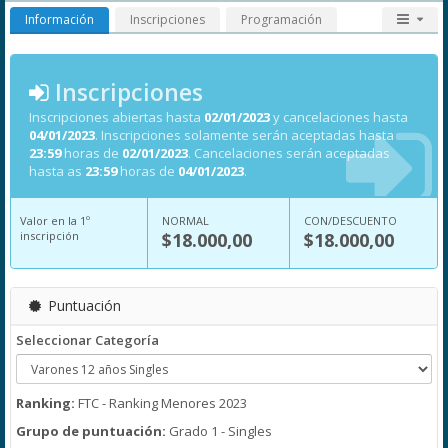
Información
Inscripciones
Programación
Inscripciones
Inscripciones abiertas hasta
02/01/2023
y cancelaciones hasta
04/01/2023
. Inscripciones solamente serán aceptadas hasta
23:59
horas de
02/01/2023
. Cancelaciones serán aceptadas
hasta as
23:59
horas de
04/01/2023
.
Valor en la 1º
NORMAL
CON/DESCUENTO
inscripción
$18.000,00
$18.000,00
Puntuación
Seleccionar Categoría
Ranking:
FTC - Ranking Menores 2023
Grupo de puntuación:
Grado 1 - Singles