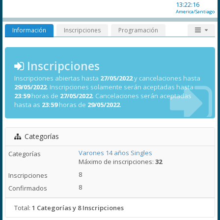
13:22:16
America/Santiago
Información
Inscripciones
Programación
Inscripciones
Inscripciones abiertas hasta
27/05/2022
y cancelaciones hasta
29/05/2022
. Inscripciones solamente serán aceptadas hasta
23:59
horas de
27/05/2022
. Cancelaciones serán aceptadas
hasta as
23:59
horas de
29/05/2022
.
Categorías
Varones 14 años Singles
Máximo de inscripciones:
32
8
8
Total:
1 Categorías y 8 Inscripciones