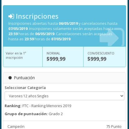
Inscripciones
Inscripciones abiertas hasta
06/05/2019
y cancelaciones hasta
07/05/2019
. Inscripciones solamente serán aceptadas hasta
23:59
horas de
06/05/2019
. Cancelaciones serán aceptadas
hasta as
23:59
horas de
07/05/2019
.
Valor en la 1º
NORMAL
CON/DESCUENTO
inscripción
$999,99
$999,99
Puntuación
Seleccionar Categoría
Ranking:
FTC - Ranking Menores 2019
Grupo de puntuación:
Grado 2
Campeón
75 Punto