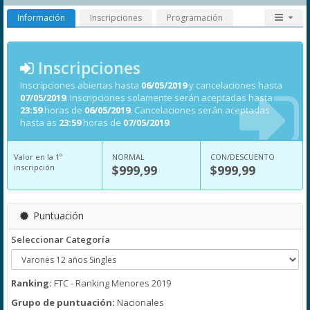
Información
Inscripciones
Programación
Inscripciones
Inscripciones abiertas hasta
06/05/2019
y cancelaciones hasta
07/05/2019
. Inscripciones solamente serán aceptadas hasta
23:59
horas de
06/05/2019
. Cancelaciones serán aceptadas
hasta as
23:59
horas de
07/05/2019
.
Valor en la 1º
NORMAL
CON/DESCUENTO
inscripción
$999,99
$999,99
Puntuación
Seleccionar Categoría
Ranking:
FTC - Ranking Menores 2019
Grupo de puntuación:
Nacionales