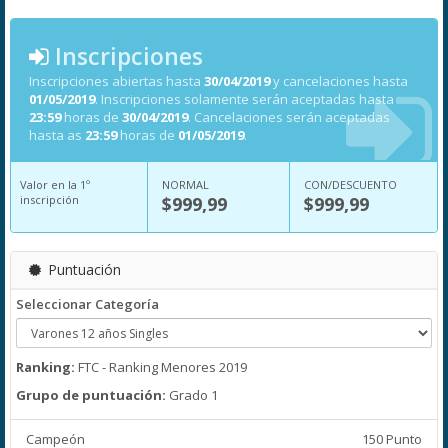
Inscripciones
Inscripciones abiertas hasta
30/04/2019
y cancelaciones hasta
01/05/2019
. Inscripciones solamente serán aceptadas hasta
23:59
horas de
30/04/2019
. Cancelaciones serán aceptadas
hasta as
23:59
horas de
01/05/2019
.
Valor en la 1º
NORMAL
CON/DESCUENTO
inscripción
$999,99
$999,99
Puntuación
Seleccionar Categoría
Ranking:
FTC - Ranking Menores 2019
Grupo de puntuación:
Grado 1
Campeón
150 Punto