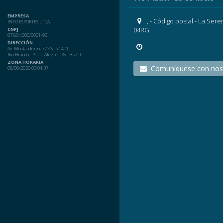
EMPRESA
, - Código postal - La Sere
INFO ESPORTES LTDA
04RG
CNPJ
07.804.000/0001-93
DIRECCIÓN
Av. Mostardeiro, 777 Sala 1401
Rio Branco - Porto Alegre - RS - Brasil
ZONA HORARIA
Comuníquese con nos
08/08/2026 03:04:37