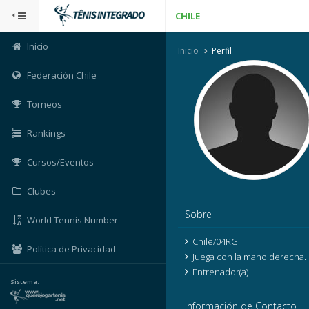
CHILE
Inicio
Inicio
Perfil
Federación Chile
Torneos
Rankings
Cursos/Eventos
Clubes
Sobre
World Tennis Number
Chile/04RG
Política de Privacidad
Juega con la mano derecha.
Entrenador(a)
Sistema:
Información de Contacto