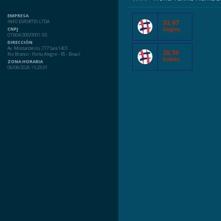
EMPRESA
32,67
INFO ESPORTES LTDA
CNPJ
Singles
07.804.000/0001-93
DIRECCIÓN
Av. Mostardeiro, 777 Sala 1401
28,50
Rio Branco - Porto Alegre - RS - Brasil
Dobles
ZONA HORARIA
06/08/2026 15:25:01