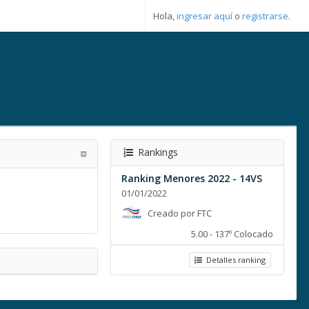
Hola,
ingresar aquí
o
registrarse
.
Rankings
Ranking Menores 2022 - 14VS
01/01/2022
Creado por FTC
5.00 - 137º Colocado
Detalles ranking