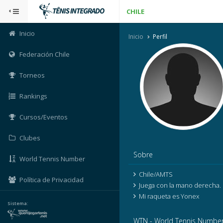
CHILE
Inicio
Inicio
Perfil
Federación Chile
Torneos
Rankings
Cursos/Eventos
Clubes
Sobre
World Tennis Number
Chile/AMTS
Política de Privacidad
Juega con la mano derecha.
Mi raqueta es Yonex
Sistema:
WTN - World Tennis Numbe