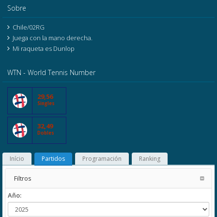
Sobre
Chile/02RG
Juega con la mano derecha.
Mi raqueta es Dunlop
WTN - World Tennis Number
29,56
Singles
32,49
Dobles
Início
Partidos
Programación
Ranking
Filtros
Año: