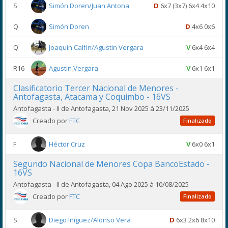
S
Simón Doren/Juan Antona
D
6x7 (3x7) 6x4 4x10
Q
Simón Doren
D
4x6 0x6
Q
Joaquin Calfin/Agustin Vergara
V
6x4 6x4
R16
Agustin Vergara
V
6x1 6x1
Clasificatorio Tercer Nacional de Menores -
Antofagasta, Atacama y Coquimbo - 16VS
Antofagasta - II de Antofagasta, 21 Nov 2025 à 23/11/2025
Creado por
FTC
Finalizado
F
Héctor Cruz
V
6x0 6x1
Segundo Nacional de Menores Copa BancoEstado -
16VS
Antofagasta - II de Antofagasta, 04 Ago 2025 à 10/08/2025
Creado por
FTC
Finalizado
S
Diego Iñiguez/Alonso Vera
D
6x3 2x6 8x10