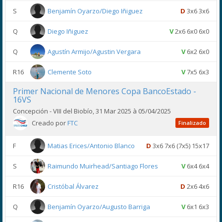
S
Benjamín Oyarzo/Diego Iñiguez
D
3x6 3x6
Q
Diego Iñiguez
V
2x6 6x0 6x0
Q
Agustín Armijo/Agustin Vergara
V
6x2 6x0
R16
Clemente Soto
V
7x5 6x3
Primer Nacional de Menores Copa BancoEstado -
16VS
Concepción - VIII del Biobío, 31 Mar 2025 à 05/04/2025
Creado por
FTC
Finalizado
F
Matias Erices/Antonio Blanco
D
3x6 7x6 (7x5) 15x17
S
Raimundo Muirhead/Santiago Flores
V
6x4 6x4
R16
Cristóbal Álvarez
D
2x6 4x6
Q
Benjamín Oyarzo/Augusto Barriga
V
6x1 6x3