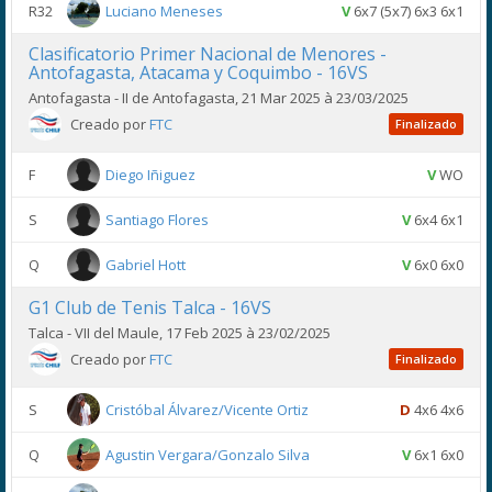
R32
Luciano Meneses
V
6x7 (5x7) 6x3 6x1
Clasificatorio Primer Nacional de Menores -
Antofagasta, Atacama y Coquimbo - 16VS
Antofagasta - II de Antofagasta, 21 Mar 2025 à 23/03/2025
Creado por
FTC
Finalizado
F
Diego Iñiguez
V
WO
S
Santiago Flores
V
6x4 6x1
Q
Gabriel Hott
V
6x0 6x0
G1 Club de Tenis Talca - 16VS
Talca - VII del Maule, 17 Feb 2025 à 23/02/2025
Creado por
FTC
Finalizado
S
Cristóbal Álvarez/Vicente Ortiz
D
4x6 4x6
Q
Agustin Vergara/Gonzalo Silva
V
6x1 6x0