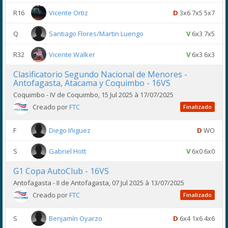
R16
Vicente Ortiz
D
3x6 7x5 5x7
Q
Santiago Flores/Martin Luengo
V
6x3 7x5
R32
Vicente Walker
V
6x3 6x3
Clasificatorio Segundo Nacional de Menores -
Antofagasta, Atacama y Coquimbo - 16VS
Coquimbo - IV de Coquimbo, 15 Jul 2025 à 17/07/2025
Creado por
FTC
Finalizado
F
Diego Iñiguez
D
WO
S
Gabriel Hott
V
6x0 6x0
G1 Copa AutoClub - 16VS
Antofagasta - II de Antofagasta, 07 Jul 2025 à 13/07/2025
Creado por
FTC
Finalizado
S
Benjamín Oyarzo
D
6x4 1x6 4x6