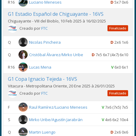
R16
Luciano Meneses
D
5x7 0x6
G1 Estadio Español de Chiguayante - 16VS
Chiguayante - VIII del Biobío, 10 Feb 2025 à 16/02/2025
Creado por
FTC
Finalizado
Q
Nicolas Pincheira
D
2x6 1x6
Q
Cristóbal Álvarez/Mirko Uribe
D
7x5 6x7 (4x7) 6x10
R16
Lucas Mena
V
6x0 6x1
G1 Copa Ignacio Tejeda - 16VS
Vitacura - Metropolitana Oriente, 20 Ene 2025 à 26/01/2025
Creado por
FTC
Finalizado
F
Raul Ramírez/Luciano Meneses
V
7x6 (7x5) 7x5
S
Mirko Uribe/Agustín Jarabrán
V
4x6 6x2 10x4
Q
Martin Luengo
D
2x6 0x6