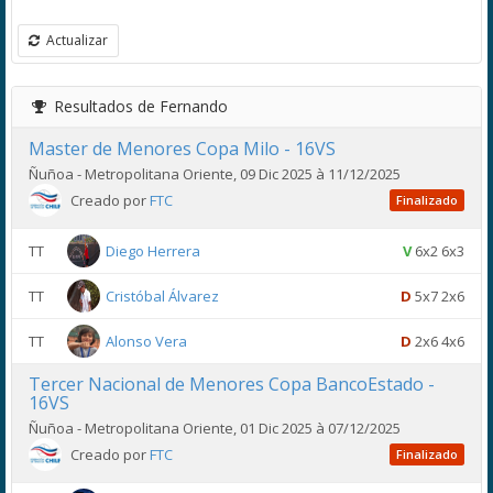
Actualizar
Resultados de Fernando
Master de Menores Copa Milo - 16VS
Ñuñoa - Metropolitana Oriente, 09 Dic 2025 à 11/12/2025
Creado por
FTC
Finalizado
TT
Diego Herrera
V
6x2 6x3
TT
Cristóbal Álvarez
D
5x7 2x6
TT
Alonso Vera
D
2x6 4x6
Tercer Nacional de Menores Copa BancoEstado -
16VS
Ñuñoa - Metropolitana Oriente, 01 Dic 2025 à 07/12/2025
Creado por
FTC
Finalizado