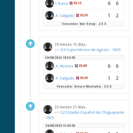
6
6
I. Iturra
35,12
1
2
A. Salgado
33,55
Vencedor: Iker Estay - 2 X 0
23 meses 15 días..
en
G3 Copa Héroes de Agosto - 16VS
30/08/2024 18:30:00
6
6
A. Alvarez
33,80
1
2
A. Salgado
33,55
Vencedor: Arturo Montalva - 2 X 0
23 meses 21 días..
en
G2 Estadio Español de Chiguayante
- 16VS
24/08/2024 15:00:00