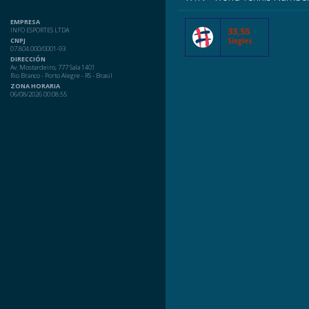
EMPRESA
33,55
INFO ESPORTES LTDA
CNPJ
Singles
07.804.000/0001-93
DIRECCIÓN
Av. Mostardeiro, 777 Sala 1401
Rio Branco - Porto Alegre - RS - Brasil
ZONA HORARIA
06/08/2026 00:08:55