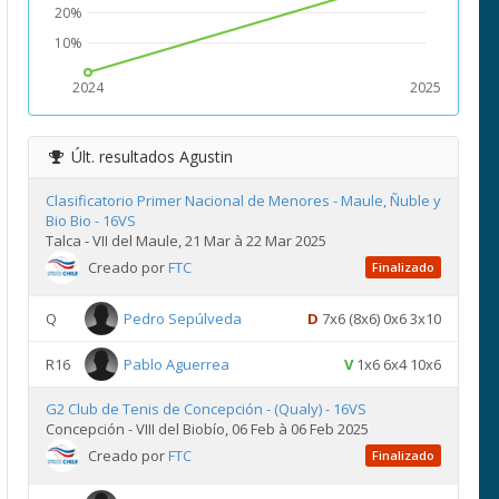
20%
10%
2024
2025
Últ. resultados
Agustin
Clasificatorio Primer Nacional de Menores - Maule, Ñuble y
Bio Bio - 16VS
Talca - VII del Maule, 21 Mar à 22 Mar 2025
Creado por
FTC
Finalizado
Q
Pedro Sepúlveda
D
7x6 (8x6) 0x6 3x10
R16
Pablo Aguerrea
V
1x6 6x4 10x6
G2 Club de Tenis de Concepción - (Qualy) - 16VS
Concepción - VIII del Biobío, 06 Feb à 06 Feb 2025
Creado por
FTC
Finalizado