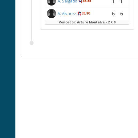
1
1
A. Salgado
33,55
6
6
A. Alvarez
33,80
Vencedor: Arturo Montalva - 2 X 0