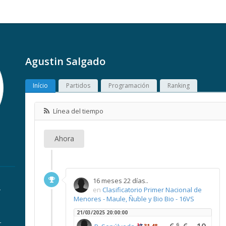
Agustin Salgado
Início
Partidos
Programación
Ranking
Línea del tiempo
Ahora
16 meses 22 días..
.
en
Clasificatorio Primer Nacional de
Menores - Maule, Ñuble y Bio Bio - 16VS
21/03/2025 20:00:00
r
6
31,48