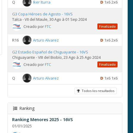
Q
Iker Iturra
D
1x6 2x6
G3 Copa Héroes de Agosto - 16VS
Talca - VII del Maule, 30 Ago à 01 Sep 2024
Creado por
FTC
Finalizado
R16
Arturo Alvarez
D
1x6 2x6
G2 Estadio Español de Chiguayante - 16VS
Chiguayante - VIII del Biobío, 23 Ago à 25 Ago 2024
Creado por
FTC
Finalizado
Q
Arturo Alvarez
D
1x6 1x6
Todos los resultados
Ranking
Ranking Menores 2025 - 16VS
01/01/2025