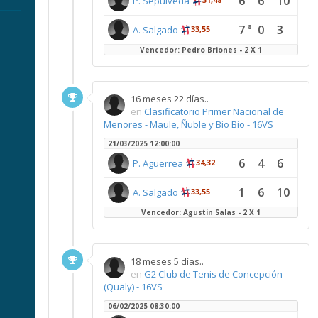
6
6
10
P. Sepúlveda
7
0
3
8
A. Salgado
33,55
Vencedor: Pedro Briones - 2 X 1
16 meses 22 días..
en
Clasificatorio Primer Nacional de
Menores - Maule, Ñuble y Bio Bio - 16VS
21/03/2025 12:00:00
6
4
6
P. Aguerrea
34,32
1
6
10
A. Salgado
33,55
Vencedor: Agustin Salas - 2 X 1
18 meses 5 días..
en
G2 Club de Tenis de Concepción -
(Qualy) - 16VS
06/02/2025 08:30:00