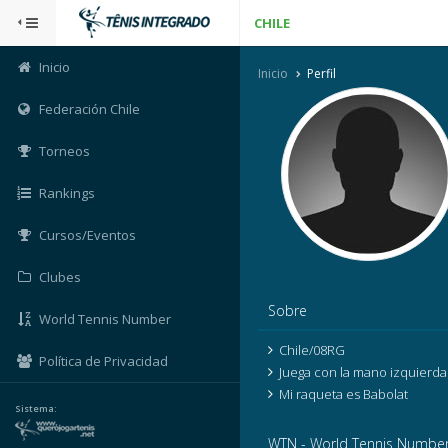
CHILE
Inicio
Inicio
Perfil
Federación Chile
Torneos
Rankings
Cursos/Eventos
Clubes
Sobre
World Tennis Number
Chile/08RG
Política de Privacidad
Juega con la mano izquierda
Mi raqueta es Babolat
Sistema:
WTN - World Tennis Numbe