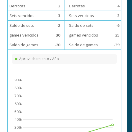
Derrotas
2
Derrotas
4
Sets vencidos
3
Sets vencidos
3
Saldo de sets
-2
Saldo de sets
-6
games vencidos
30
games vencidos
35
Saldo de games
-20
Saldo de games
-39
Aprovechamiento / Año
90%
80%
70%
60%
50%
40%
30%