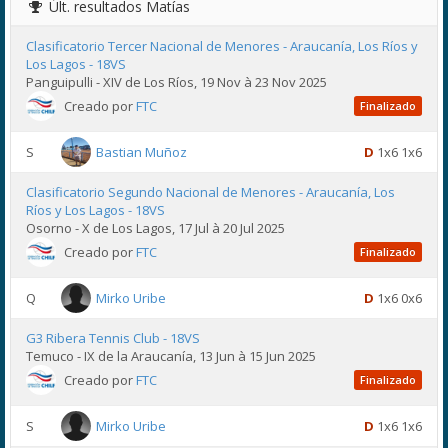
Últ. resultados
Matías
Clasificatorio Tercer Nacional de Menores - Araucanía, Los Ríos y
Los Lagos - 18VS
Panguipulli - XIV de Los Ríos, 19 Nov à 23 Nov 2025
Creado por
FTC
Finalizado
S
Bastian Muñoz
D
1x6 1x6
Clasificatorio Segundo Nacional de Menores - Araucanía, Los
Ríos y Los Lagos - 18VS
Osorno - X de Los Lagos, 17 Jul à 20 Jul 2025
Creado por
FTC
Finalizado
Q
Mirko Uribe
D
1x6 0x6
G3 Ribera Tennis Club - 18VS
Temuco - IX de la Araucanía, 13 Jun à 15 Jun 2025
Creado por
FTC
Finalizado
S
Mirko Uribe
D
1x6 1x6