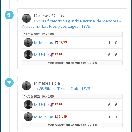
12 meses 27 días..
en
Clasificatorio Segundo Nacional de Menores -
Araucanía, Los Ríos y Los Lagos - 18VS
18/07/2025 12:45:00
1
0
M. Moreno
34,19
6
6
M. Uribe
27,91
Vencedor: Mirko Vilches - 2 X 0
14 meses 1 día..
en
G3 Ribera Tennis Club - 18VS
14/06/2025 16:40:00
6
6
M. Uribe
27,91
1
1
M. Moreno
34,19
Vencedor: Mirko Vilches - 2 X 0