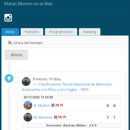
Matías Moreno en la Web
Início
Partidos
Programación
Ranking
Línea del tiempo
Ahora
8 meses 19 días..
en
Clasificatorio Tercer Nacional de Menores -
Araucanía, Los Ríos y Los Lagos - 18VS
23/11/2025 13:30:00
6
6
B. Muñoz
28,15
1
1
M. Moreno
34,19
Vencedor: Bastian Müller - 2 X 0