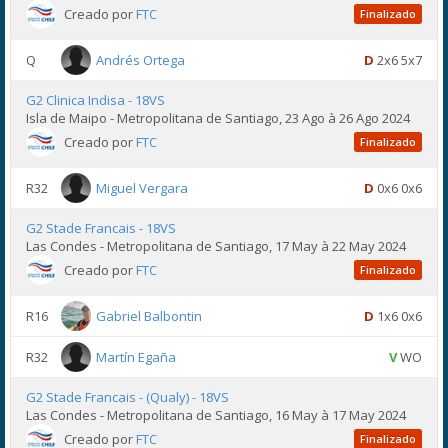
Creado por
FTC
Finalizado
Q
Andrés Ortega
D
2x6 5x7
G2 Clinica Indisa - 18VS
Isla de Maipo - Metropolitana de Santiago, 23 Ago à 26 Ago 2024
Creado por
FTC
Finalizado
R32
Miguel Vergara
D
0x6 0x6
G2 Stade Francais - 18VS
Las Condes - Metropolitana de Santiago, 17 May à 22 May 2024
Creado por
FTC
Finalizado
R16
Gabriel Balbontin
D
1x6 0x6
R32
Martín Egaña
V
WO
G2 Stade Francais - (Qualy) - 18VS
Las Condes - Metropolitana de Santiago, 16 May à 17 May 2024
Creado por
FTC
Finalizado