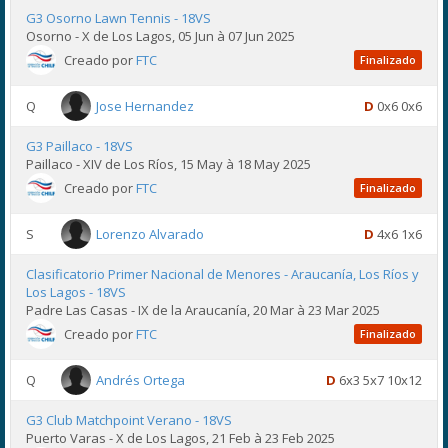
G3 Osorno Lawn Tennis - 18VS
Osorno - X de Los Lagos, 05 Jun à 07 Jun 2025
Creado por
FTC
Finalizado
Q
Jose Hernandez
D
0x6 0x6
G3 Paillaco - 18VS
Paillaco - XIV de Los Ríos, 15 May à 18 May 2025
Creado por
FTC
Finalizado
S
Lorenzo Alvarado
D
4x6 1x6
Clasificatorio Primer Nacional de Menores - Araucanía, Los Ríos y
Los Lagos - 18VS
Padre Las Casas - IX de la Araucanía, 20 Mar à 23 Mar 2025
Creado por
FTC
Finalizado
Q
Andrés Ortega
D
6x3 5x7 10x12
G3 Club Matchpoint Verano - 18VS
Puerto Varas - X de Los Lagos, 21 Feb à 23 Feb 2025