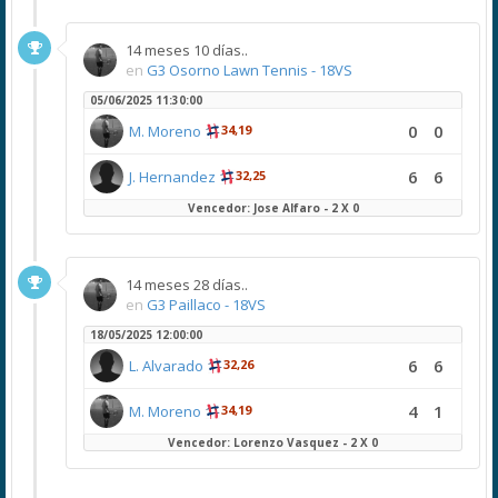
14 meses 10 días..
en
G3 Osorno Lawn Tennis - 18VS
05/06/2025 11:30:00
0
0
M. Moreno
34,19
6
6
J. Hernandez
32,25
Vencedor: Jose Alfaro - 2 X 0
14 meses 28 días..
en
G3 Paillaco - 18VS
18/05/2025 12:00:00
6
6
L. Alvarado
32,26
4
1
M. Moreno
34,19
Vencedor: Lorenzo Vasquez - 2 X 0