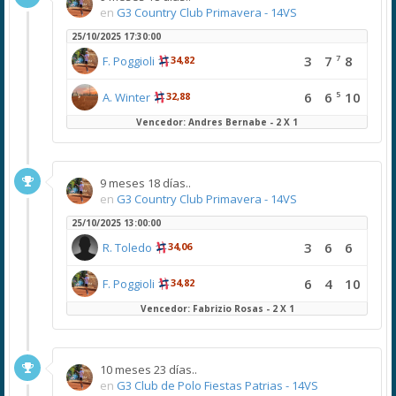
en
G3 Country Club Primavera - 14VS
25/10/2025 17:30:00
7
3
7
8
F. Poggioli
34,82
5
6
6
10
A. Winter
32,88
Vencedor: Andres Bernabe - 2 X 1
9 meses 18 días..
en
G3 Country Club Primavera - 14VS
25/10/2025 13:00:00
3
6
6
R. Toledo
34,06
6
4
10
F. Poggioli
34,82
Vencedor: Fabrizio Rosas - 2 X 1
10 meses 23 días..
en
G3 Club de Polo Fiestas Patrias - 14VS