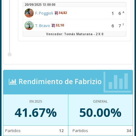
20/09/2025 13:00:00
4
1
6
F. Poggioli
34,82
7
6
7
T. Bravo
32,10
Vencedor: Tomás Maturana - 2 X 0
Rendimiento de Fabrizio
EN 2025
GENERAL
41.67%
50.00%
Partidos
12
Partidos
34