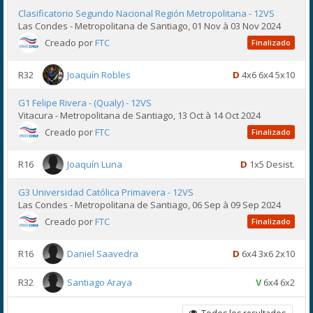
Clasificatorio Segundo Nacional Región Metropolitana - 12VS
Las Condes - Metropolitana de Santiago, 01 Nov à 03 Nov 2024
Creado por
FTC
Finalizado
R32
Joaquín Robles
D
4x6 6x4 5x10
G1 Felipe Rivera - (Qualy) - 12VS
Vitacura - Metropolitana de Santiago, 13 Oct à 14 Oct 2024
Creado por
FTC
Finalizado
R16
Joaquín Luna
D
1x5 Desist.
G3 Universidad Católica Primavera - 12VS
Las Condes - Metropolitana de Santiago, 06 Sep à 09 Sep 2024
Creado por
FTC
Finalizado
R16
Daniel Saavedra
D
6x4 3x6 2x10
R32
Santiago Araya
V
6x4 6x2