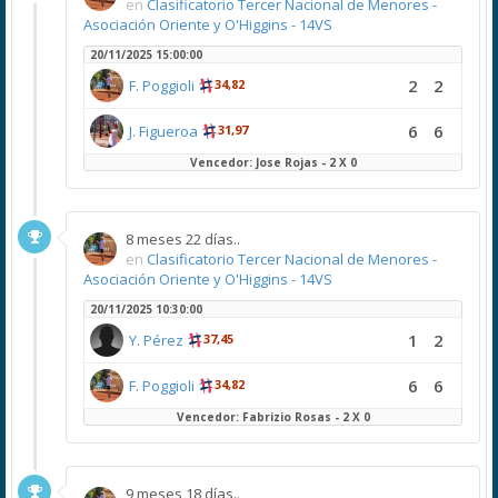
en
Clasificatorio Tercer Nacional de Menores -
Asociación Oriente y O'Higgins - 14VS
20/11/2025 15:00:00
2
2
F. Poggioli
34,82
6
6
J. Figueroa
31,97
Vencedor: Jose Rojas - 2 X 0
8 meses 22 días..
en
Clasificatorio Tercer Nacional de Menores -
Asociación Oriente y O'Higgins - 14VS
20/11/2025 10:30:00
1
2
Y. Pérez
37,45
6
6
F. Poggioli
34,82
Vencedor: Fabrizio Rosas - 2 X 0
9 meses 18 días..