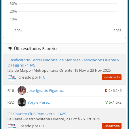
30%
20%
10%
2024
2025
Últ. resultados
Fabrizio
Clasificatorio Tercer Nacional de Menores - Asociación Oriente y
O'Higgins - 14VS
Isla de Maipo - Metropolitana Oriente, 19 Nov à 23 Nov 2025
Creado por
FTC
Finalizado
R16
Jose Ignacio Figueroa
D
2x6 2x6
R32
Yoryie Pérez
V
6x1 6x2
G3 Country Club Primavera - 14VS
La Reina - Metropolitana Oriente, 23 Oct à 26 Oct 2025
Creado por
FTC
Finalizado