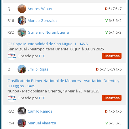
Q
Andres Winter
D
5x7 5x7
R16
Alonso Gonzalez
V
6x3 6x2
R32
Guillermo Norambuena
V
6x1 6x3
G3 Copa Municipalidad de San Miguel 1 - 14VS
San Miguel - Metropolitana Oriente, 06 Jun à 08 Jun 2025
Creado por
FTC
Finalizado
Q
Emilio Rojas
D
6x7 (5x7) 1x6
Clasificatorio Primer Nacional de Menores - Asociación Oriente y
O'Higgins - 14VS
Ñuñoa - Metropolitana Oriente, 19 Mar à 23 Mar 2025
Creado por
FTC
Finalizado
R32
Camilo Ramos
D
1x6 1x6
R64
Manuel Almarza
V
6x3 6x3