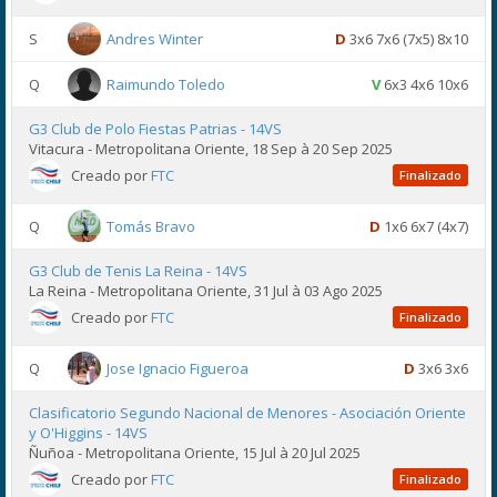
S
Andres Winter
D
3x6 7x6 (7x5) 8x10
Q
Raimundo Toledo
V
6x3 4x6 10x6
G3 Club de Polo Fiestas Patrias - 14VS
Vitacura - Metropolitana Oriente, 18 Sep à 20 Sep 2025
Creado por
FTC
Finalizado
Q
Tomás Bravo
D
1x6 6x7 (4x7)
G3 Club de Tenis La Reina - 14VS
La Reina - Metropolitana Oriente, 31 Jul à 03 Ago 2025
Creado por
FTC
Finalizado
Q
Jose Ignacio Figueroa
D
3x6 3x6
Clasificatorio Segundo Nacional de Menores - Asociación Oriente
y O'Higgins - 14VS
Ñuñoa - Metropolitana Oriente, 15 Jul à 20 Jul 2025
Creado por
FTC
Finalizado