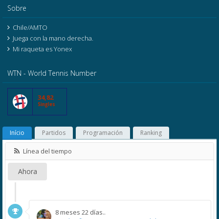
Sobre
Chile/AMTO
Juega con la mano derecha.
Mi raqueta es Yonex
WTN - World Tennis Number
34,82
Singles
Início
Partidos
Programación
Ranking
Línea del tiempo
Ahora
8 meses 22 días..