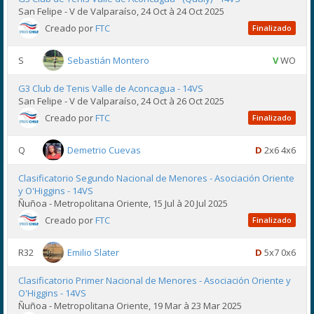
San Felipe - V de Valparaíso, 24 Oct à 24 Oct 2025
Creado por
FTC
Finalizado
S
Sebastián Montero
V
WO
G3 Club de Tenis Valle de Aconcagua - 14VS
San Felipe - V de Valparaíso, 24 Oct à 26 Oct 2025
Creado por
FTC
Finalizado
Q
Demetrio Cuevas
D
2x6 4x6
Clasificatorio Segundo Nacional de Menores - Asociación Oriente
y O'Higgins - 14VS
Ñuñoa - Metropolitana Oriente, 15 Jul à 20 Jul 2025
Creado por
FTC
Finalizado
R32
Emilio Slater
D
5x7 0x6
Clasificatorio Primer Nacional de Menores - Asociación Oriente y
O'Higgins - 14VS
Ñuñoa - Metropolitana Oriente, 19 Mar à 23 Mar 2025