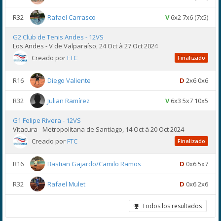
R32
Rafael Carrasco
V
6x2 7x6 (7x5)
G2 Club de Tenis Andes - 12VS
Los Andes - V de Valparaíso, 24 Oct à 27 Oct 2024
Creado por
FTC
Finalizado
R16
Diego Valiente
D
2x6 0x6
R32
Julian Ramírez
V
6x3 5x7 10x5
G1 Felipe Rivera - 12VS
Vitacura - Metropolitana de Santiago, 14 Oct à 20 Oct 2024
Creado por
FTC
Finalizado
R16
Bastian Gajardo/Camilo Ramos
D
0x6 5x7
R32
Rafael Mulet
D
0x6 2x6
Todos los resultados