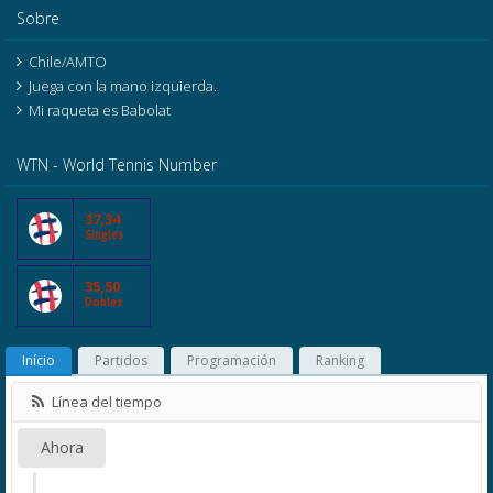
Sobre
Chile/AMTO
Juega con la mano izquierda.
Mi raqueta es Babolat
WTN - World Tennis Number
37,34
Singles
35,50
Dobles
Início
Partidos
Programación
Ranking
Línea del tiempo
Ahora