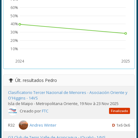
60%
50%
40%
30%
20%
10%
2024
2025
Últ. resultados
Pedro
Clasificatorio Tercer Nacional de Menores - Asociación Oriente y
O'Higgins - 14VS
Isla de Maipo - Metropolitana Oriente, 19 Nov à 23 Nov 2025
Creado por
FTC
Finalizado
R32
Andres Winter
D
1x6 0x6
G3 Club de Tenis Valle de Aconcagua - (Qualy) - 14VS