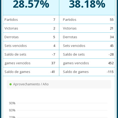
28.57%
38.18%
Partidos
7
Partidos
55
Victorias
2
Victorias
21
Derrotas
5
Derrotas
34
Sets vencidos
4
Sets vencidos
45
Saldo de sets
-7
Saldo de sets
-28
games vencidos
37
games vencidos
452
Saldo de games
-41
Saldo de games
-115
Aprovechamiento / Año
90%
80%
70%