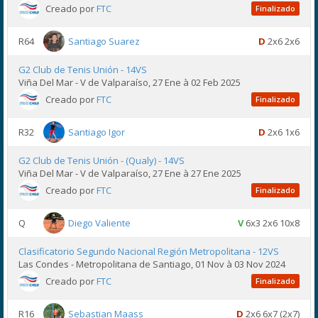
Creado por
FTC
Finalizado
R64
Santiago Suarez
D
2x6 2x6
G2 Club de Tenis Unión - 14VS
Viña Del Mar - V de Valparaíso, 27 Ene à 02 Feb 2025
Creado por
FTC
Finalizado
R32
Santiago Igor
D
2x6 1x6
G2 Club de Tenis Unión - (Qualy) - 14VS
Viña Del Mar - V de Valparaíso, 27 Ene à 27 Ene 2025
Creado por
FTC
Finalizado
Q
Diego Valiente
V
6x3 2x6 10x8
Clasificatorio Segundo Nacional Región Metropolitana - 12VS
Las Condes - Metropolitana de Santiago, 01 Nov à 03 Nov 2024
Creado por
FTC
Finalizado
R16
Sebastian Maass
D
2x6 6x7 (2x7)