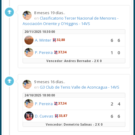
8 meses 19 días..
en
Clasificatorio Tercer Nacional de Menores -
Asociación Oriente y O'Higgins - 14VS
20/11/2025 10:30:00
6
6
A. Winter
32,88
1
0
P. Pereira
37,34
Vencedor: Andres Bernabe - 2 X 0
9 meses 16 días..
en
G3 Club de Tenis Valle de Aconcagua - 14VS
24/10/2025 18:00:00
2
4
P. Pereira
37,34
6
6
D. Cuevas
33,87
Vencedor: Demetrio Salinas - 2 X 0