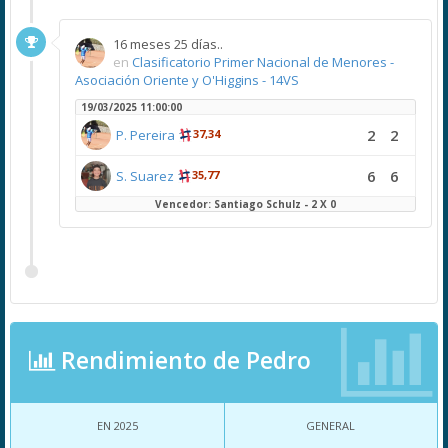
16 meses 25 días..
en
Clasificatorio Primer Nacional de Menores -
Asociación Oriente y O'Higgins - 14VS
19/03/2025 11:00:00
2
2
P. Pereira
37,34
6
6
S. Suarez
35,77
Vencedor: Santiago Schulz - 2 X 0
Rendimiento de Pedro
EN 2025
GENERAL