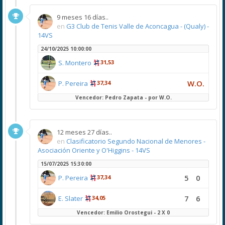
9 meses 16 días..
en
G3 Club de Tenis Valle de Aconcagua - (Qualy) -
14VS
24/10/2025 10:00:00
S. Montero
31,53
W.O.
P. Pereira
37,34
Vencedor: Pedro Zapata - por W.O.
12 meses 27 días..
en
Clasificatorio Segundo Nacional de Menores -
Asociación Oriente y O'Higgins - 14VS
15/07/2025 15:30:00
5
0
P. Pereira
37,34
7
6
E. Slater
34,05
Vencedor: Emilio Orostegui - 2 X 0