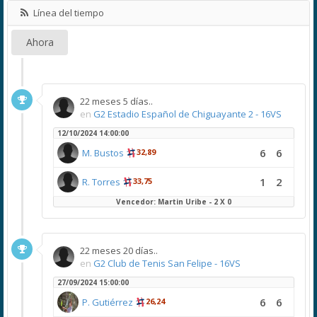
Línea del tiempo
Ahora
22 meses 5 días..
en
G2 Estadio Español de Chiguayante 2 - 16VS
12/10/2024 14:00:00
6
6
M. Bustos
32,89
1
2
R. Torres
33,75
Vencedor: Martin Uribe - 2 X 0
22 meses 20 días..
en
G2 Club de Tenis San Felipe - 16VS
27/09/2024 15:00:00
6
6
P. Gutiérrez
26,24