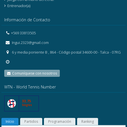
Entrenador(a)
Información de Contacto
+569 33813505
Ingui.2323@gmail.com
6 y media poniente B , 864 - Código postal 34600-00 - Talca - 07RG
Comuníquese con nosotros
WTN - World Tennis Number
33,75
Singles
Início
Partidos
Programación
Ranking