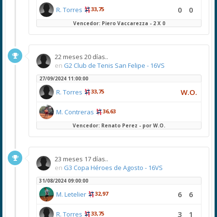
0
0
R. Torres
33,75
Vencedor: Piero Vaccarezza - 2 X 0
22 meses 20 días..
en
G2 Club de Tenis San Felipe - 16VS
27/09/2024 11:00:00
W.O.
R. Torres
33,75
M. Contreras
36,63
Vencedor: Renato Perez - por W.O.
23 meses 17 días..
en
G3 Copa Héroes de Agosto - 16VS
31/08/2024 09:00:00
6
6
M. Letelier
32,97
3
1
R. Torres
33,75