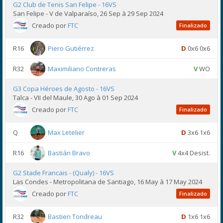
G2 Club de Tenis San Felipe - 16VS
San Felipe - V de Valparaíso, 26 Sep à 29 Sep 2024
Creado por
FTC
Finalizado
R16
Piero Gutiérrez
D
0x6 0x6
R32
Maximiliano Contreras
V
WO
G3 Copa Héroes de Agosto - 16VS
Talca - VII del Maule, 30 Ago à 01 Sep 2024
Creado por
FTC
Finalizado
Q
Max Letelier
D
3x6 1x6
R16
Bastián Bravo
V
4x4 Desist.
G2 Stade Francais - (Qualy) - 16VS
Las Condes - Metropolitana de Santiago, 16 May à 17 May 2024
Creado por
FTC
Finalizado
R32
Bastien Tondreau
D
1x6 1x6