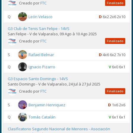
Creado por
FTC
Finalizado
Q
León Velasco
D
6x2 2x6 2x10
G3 Club de Tenis San Felipe - 14VS
San Felipe - V de Valparaíso, 09 Ago à 10 Ago 2025
Creado por
FTC
Finalizado
S
Rafael Belmar
D
4x6 6x2 7x10
Q
Ignacio Pizarro
V
6x0 6x1
G3 Espacio Santo Domingo - 14VS
Santo Domingo - V de Valparaíso, 24 Jul à 27 Jul 2025
Creado por
FTC
Finalizado
S
Benjamin Henriquez
D
1x6 2x6
Q
Tomás Catalán
V
6x1 6x1
Clasificatorio Segundo Nacional de Menores - Asociación