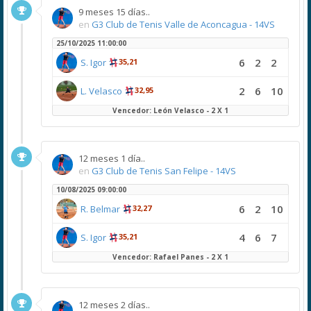
9 meses 15 días..
en
G3 Club de Tenis Valle de Aconcagua - 14VS
25/10/2025 11:00:00
6
2
2
S. Igor
35,21
2
6
10
L. Velasco
32,95
Vencedor: León Velasco - 2 X 1
12 meses 1 día..
en
G3 Club de Tenis San Felipe - 14VS
10/08/2025 09:00:00
6
2
10
R. Belmar
32,27
4
6
7
S. Igor
35,21
Vencedor: Rafael Panes - 2 X 1
12 meses 2 días..