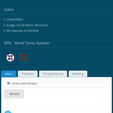
Sobre
Chile/05RG
Juega con la mano derecha.
Mi raqueta es Dunlop
WTN - World Tennis Number
35,21
Singles
Início
Partidos
Programación
Ranking
Línea del tiempo
Ahora