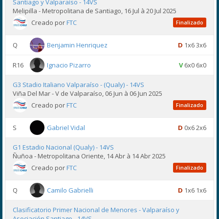
Santiago y Valparaíso - 14VS
Melipilla - Metropolitana de Santiago, 16 Jul à 20 Jul 2025
Creado por
FTC
Finalizado
Q
Benjamin Henriquez
D
1x6 3x6
R16
Ignacio Pizarro
V
6x0 6x0
G3 Stadio Italiano Valparaíso - (Qualy) - 14VS
Viña Del Mar - V de Valparaíso, 06 Jun à 06 Jun 2025
Creado por
FTC
Finalizado
S
Gabriel Vidal
D
0x6 2x6
G1 Estadio Nacional (Qualy) - 14VS
Ñuñoa - Metropolitana Oriente, 14 Abr à 14 Abr 2025
Creado por
FTC
Finalizado
Q
Camilo Gabrielli
D
1x6 1x6
Clasificatorio Primer Nacional de Menores - Valparaíso y
Asociación Santiago - 14VS