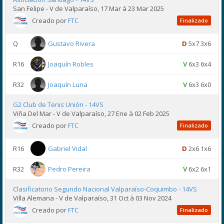
San Felipe - V de Valparaíso, 17 Mar à 23 Mar 2025
Creado por
FTC
Finalizado
Q
Gustavo Rivera
D
5x7 3x6
R16
Joaquín Robles
V
6x3 6x4
R32
Joaquín Luna
V
6x3 6x0
G2 Club de Tenis Unión - 14VS
Viña Del Mar - V de Valparaíso, 27 Ene à 02 Feb 2025
Creado por
FTC
Finalizado
R16
Gabriel Vidal
D
2x6 1x6
R32
Pedro Pereira
V
6x2 6x1
Clasificatorio Segundo Nacional Valparaíso-Coquimbo - 14VS
Villa Alemana - V de Valparaíso, 31 Oct à 03 Nov 2024
Creado por
FTC
Finalizado