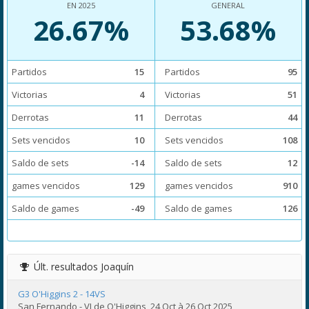
EN 2025
GENERAL
26.67%
53.68%
Partidos
15
Partidos
95
Victorias
4
Victorias
51
Derrotas
11
Derrotas
44
Sets vencidos
10
Sets vencidos
108
Saldo de sets
-14
Saldo de sets
12
games vencidos
129
games vencidos
910
Saldo de games
-49
Saldo de games
126
Últ. resultados
Joaquín
G3 O'Higgins 2 - 14VS
San Fernando - VI de O'Higgins, 24 Oct à 26 Oct 2025