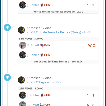
1
3
J. Robles
34,80
Vencedor: Benjamín Aqueveque - 2 X 0
12 meses 12 días..
en
G3 Club de Tenis La Reina - (Qualy) - 14VS
31/07/2025 13:30:00
W.O.
E. Scroff
34,36
J. Robles
34,80
Vencedor: Emiliano Donoso - por W.O.
12 meses 17 días..
en
G3 O'Higgins 1 - 14VS
26/07/2025 11:00:00
1
1
J. Robles
34,80
6
6
E. Scroff
34,36