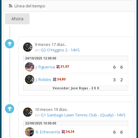
Línea del tiempo
Ahora
9 meses 17 días..
en
G3 O'Higgins 2 - 14VS
24/10/2025 12:00:00
6
6
J. Figueroa
31,97
3
2
J. Robles
34,80
Vencedor: Jose Rojas - 2 X 0
10 meses 19 días..
en
G1 Santiago Lawn Tennis Club - (Qualy) - 14VS
22/09/2025 10:00:00
6
6
B. Echeverría
34,24