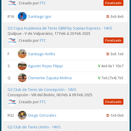
Creado por
FTC
Finalizado
R16
Santiago Igor
D
3x6 4x6
G3 Copa Academia de Tenis GBM by Soplao Express - 14VS
Quilpue - V de Valparaíso, 17 Feb à 20 Feb 2025
Creado por
FTC
Finalizado
F
Santiago Avilés
D
3x6 1x6
S
Agustin Rojas Filippi
V
4x6 6x1 10x7
Q
Clemente Zapata Molina
V
7x6 (7x4) 7x5
G2 Club de Tenis de Concepción - 14VS
Concepción - VIII del Biobío, 06 Feb à 09 Feb 2025
Creado por
FTC
Finalizado
R32
Diego Gonzalez
D
1x6 0x6
G2 Club de Tenis Unión - 14VS