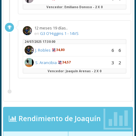
Vencedor: Emiliano Donoso - 2 X 0
12 meses 19 días..
en
G3 O'Higgins 1 - 14VS
24/07/2025 17:30:00
6
6
J. Robles
34,80
3
2
S. Arancibia
34,57
Vencedor: Joaquín Arenas - 2 X 0
Rendimiento de Joaquín