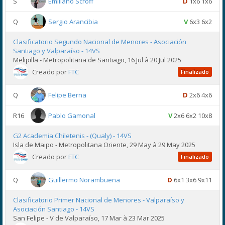
S
Emiliano Scroff
D
1x6 1x6
Q
Sergio Arancibia
V
6x3 6x2
Clasificatorio Segundo Nacional de Menores - Asociación
Santiago y Valparaíso - 14VS
Melipilla - Metropolitana de Santiago, 16 Jul à 20 Jul 2025
Creado por
FTC
Finalizado
Q
Felipe Berna
D
2x6 4x6
R16
Pablo Gamonal
V
2x6 6x2 10x8
G2 Academia Chiletenis - (Qualy) - 14VS
Isla de Maipo - Metropolitana Oriente, 29 May à 29 May 2025
Creado por
FTC
Finalizado
Q
Guillermo Norambuena
D
6x1 3x6 9x11
Clasificatorio Primer Nacional de Menores - Valparaíso y
Asociación Santiago - 14VS
San Felipe - V de Valparaíso, 17 Mar à 23 Mar 2025