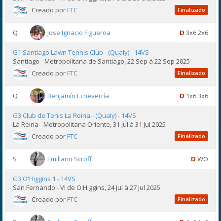
Creado por
FTC
Finalizado
Q
Jose Ignacio Figueroa
D
3x6 2x6
G1 Santiago Lawn Tennis Club - (Qualy) - 14VS
Santiago - Metropolitana de Santiago, 22 Sep à 22 Sep 2025
Creado por
FTC
Finalizado
Q
Benjamín Echeverría
D
1x6 3x6
G3 Club de Tenis La Reina - (Qualy) - 14VS
La Reina - Metropolitana Oriente, 31 Jul à 31 Jul 2025
Creado por
FTC
Finalizado
S
Emiliano Scroff
D
WO
G3 O'Higgins 1 - 14VS
San Fernando - VI de O'Higgins, 24 Jul à 27 Jul 2025
Creado por
FTC
Finalizado