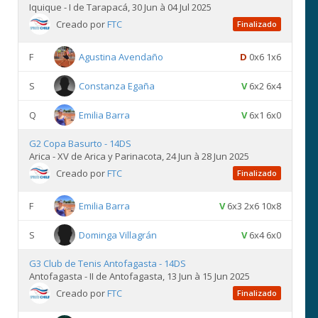
Iquique - I de Tarapacá, 30 Jun à 04 Jul 2025
Creado por
FTC
Finalizado
F
Agustina Avendaño
D
0x6 1x6
S
Constanza Egaña
V
6x2 6x4
Q
Emilia Barra
V
6x1 6x0
G2 Copa Basurto - 14DS
Arica - XV de Arica y Parinacota, 24 Jun à 28 Jun 2025
Creado por
FTC
Finalizado
F
Emilia Barra
V
6x3 2x6 10x8
S
Dominga Villagrán
V
6x4 6x0
G3 Club de Tenis Antofagasta - 14DS
Antofagasta - II de Antofagasta, 13 Jun à 15 Jun 2025
Creado por
FTC
Finalizado