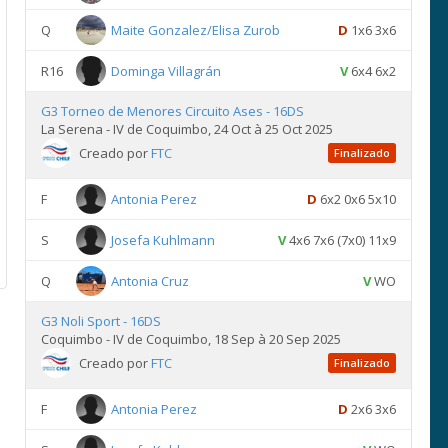
Q
Maite Gonzalez/Elisa Zurob
D
1x6 3x6
R16
Dominga Villagrán
V
6x4 6x2
G3 Torneo de Menores Circuito Ases - 16DS
La Serena - IV de Coquimbo, 24 Oct à 25 Oct 2025
Creado por
FTC
Finalizado
F
Antonia Perez
D
6x2 0x6 5x10
S
Josefa Kuhlmann
V
4x6 7x6 (7x0) 11x9
Q
Antonia Cruz
V
WO
G3 Noli Sport - 16DS
Coquimbo - IV de Coquimbo, 18 Sep à 20 Sep 2025
Creado por
FTC
Finalizado
F
Antonia Perez
D
2x6 3x6