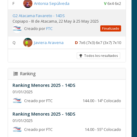
F
Antonia Sepúlveda
V
6x4 6x2
G2 Atacama Favareto - 14DS
Copiapo - III de Atacama, 22 May à 25 May 2025
Creado por
FTC
Finalizado
Q
Javiera Aravena
D
7x6 (7x3) 6x7 (3x7) 7x10
Todos los resultados
Ranking
Ranking Menores 2025 - 14DS
01/01/2025
Creado por FTC
144.00 - 14º Colocado
Ranking Menores 2025 - 16DS
01/01/2025
Creado por FTC
14.00 - 55º Colocado