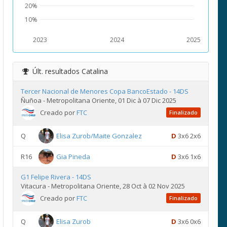
20%
10%
2023
2024
2025
Últ. resultados
Catalina
Tercer Nacional de Menores Copa BancoEstado - 14DS
Ñuñoa - Metropolitana Oriente, 01 Dic à 07 Dic 2025
Creado por
FTC
Finalizado
Q
Elisa Zurob/Maite Gonzalez
D
3x6 2x6
R16
Gia Pineda
D
3x6 1x6
G1 Felipe Rivera - 14DS
Vitacura - Metropolitana Oriente, 28 Oct à 02 Nov 2025
Creado por
FTC
Finalizado
Q
Elisa Zurob
D
3x6 0x6