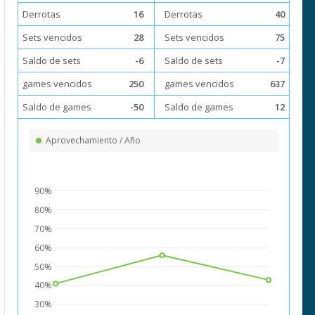
Derrotas
16
Derrotas
40
Sets vencidos
28
Sets vencidos
75
Saldo de sets
-6
Saldo de sets
-7
games vencidos
250
games vencidos
637
Saldo de games
-50
Saldo de games
12
Aprovechamiento / Año
90%
80%
70%
60%
50%
40%
30%