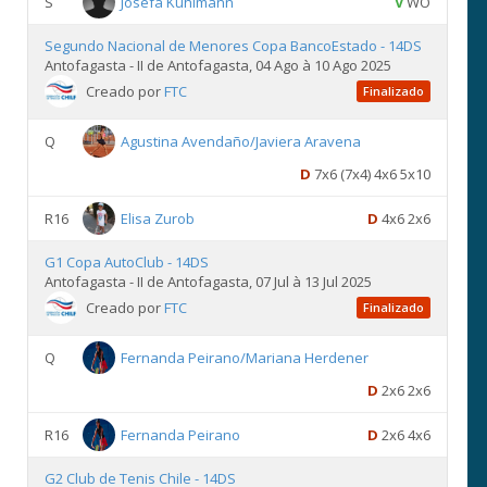
S
Josefa Kuhlmann
V
WO
Segundo Nacional de Menores Copa BancoEstado - 14DS
Antofagasta - II de Antofagasta, 04 Ago à 10 Ago 2025
Creado por
FTC
Finalizado
Q
Agustina Avendaño/Javiera Aravena
D
7x6 (7x4) 4x6 5x10
R16
Elisa Zurob
D
4x6 2x6
G1 Copa AutoClub - 14DS
Antofagasta - II de Antofagasta, 07 Jul à 13 Jul 2025
Creado por
FTC
Finalizado
Q
Fernanda Peirano/Mariana Herdener
D
2x6 2x6
R16
Fernanda Peirano
D
2x6 4x6
G2 Club de Tenis Chile - 14DS