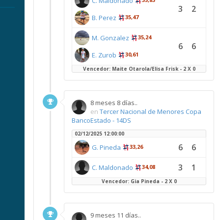
C. Maldonado
3
2
B. Perez
35,47
M. Gonzalez
35,24
6
6
E. Zurob
30,61
Vencedor: Maite Otarola/Elisa Frisk - 2 X 0
8 meses 8 días..
en
Tercer Nacional de Menores Copa
BancoEstado - 14DS
02/12/2025 12:00:00
6
6
G. Pineda
33,26
3
1
C. Maldonado
34,08
Vencedor: Gia Pineda - 2 X 0
9 meses 11 días..