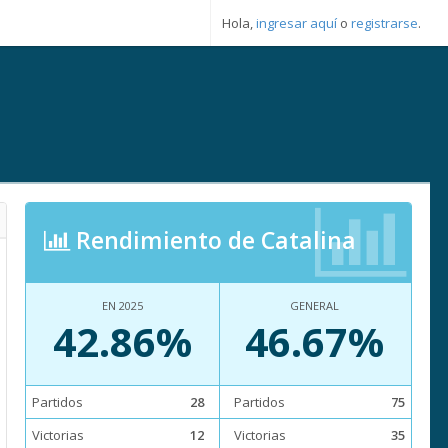
Hola,
ingresar aquí
o
registrarse
.
Rendimiento de Catalina
EN 2025
GENERAL
42.86%
46.67%
Partidos
28
Partidos
75
Victorias
12
Victorias
35