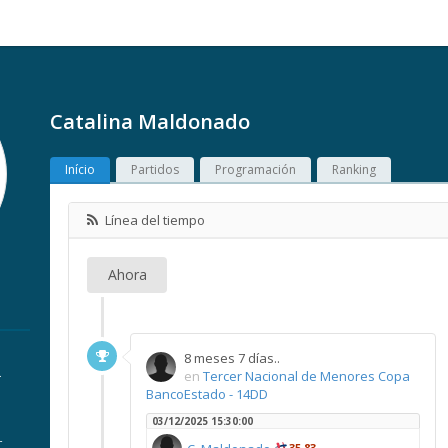
Catalina Maldonado
Início
Partidos
Programación
Ranking
Línea del tiempo
Ahora
8 meses 7 días..
.
en
Tercer Nacional de Menores Copa
BancoEstado - 14DD
03/12/2025 15:30:00
r
35,83