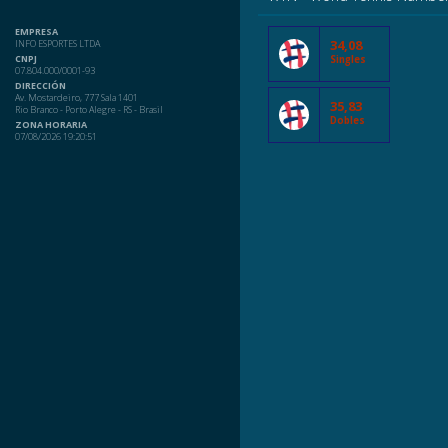
EMPRESA
34,08
INFO ESPORTES LTDA
CNPJ
Singles
07.804.000/0001-93
DIRECCIÓN
Av. Mostardeiro, 777 Sala 1401
35,83
Rio Branco - Porto Alegre - RS - Brasil
Dobles
ZONA HORARIA
07/08/2026 19:20:51