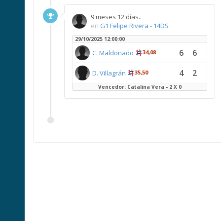
9 meses 12 días..
en
G1 Felipe Rivera - 14DS
29/10/2025 12:00:00
6
6
C. Maldonado
34,08
4
2
D. Villagrán
35,50
Vencedor: Catalina Vera - 2 X 0