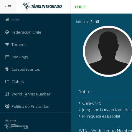
CHILE
Inicio
Inicio
Perfil
Federación Chile
Torneos
Rankings
Cursos/Eventos
Clubes
Sobre
World Tennis Number
Chile/04RG
Política de Privacidad
Juega con la mano izquierda
Mi raqueta es Babolat
Sistema:
WTN - World Tennis Numbe