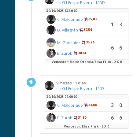
en
G1 Felipe Rivera - 14DD
30/10/2025 13:30:00
C. Maldonado
35,83
1
3
D. Villagrán
37,54
M. Gonzalez
35,24
6
6
E. Zurob
30,61
Vencedor: Maite Otarola/Elisa Frisk - 2 X 0
9 meses 11 días..
en
G1 Felipe Rivera - 14DS
30/10/2025 09:00:00
3
0
C. Maldonado
34,08
6
6
E. Zurob
31,80
Vencedor: Elisa Frisk - 2 X 0