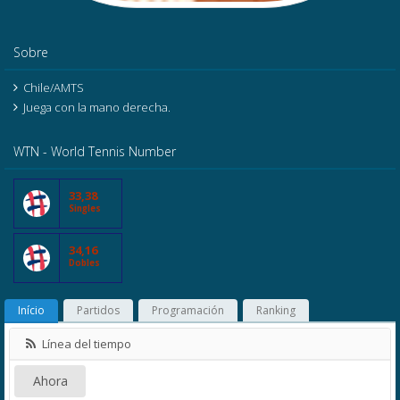
Sobre
Chile/AMTS
Juega con la mano derecha.
WTN - World Tennis Number
33,38
Singles
34,16
Dobles
Início
Partidos
Programación
Ranking
Línea del tiempo
Ahora