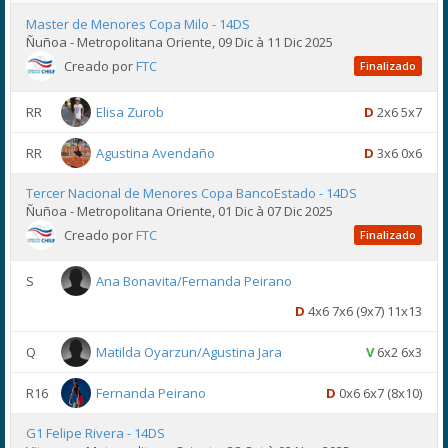
Master de Menores Copa Milo - 14DS
Ñuñoa - Metropolitana Oriente, 09 Dic à 11 Dic 2025
Creado por
FTC
Finalizado
RR
Elisa Zurob
D
2x6 5x7
RR
Agustina Avendaño
D
3x6 0x6
Tercer Nacional de Menores Copa BancoEstado - 14DS
Ñuñoa - Metropolitana Oriente, 01 Dic à 07 Dic 2025
Creado por
FTC
Finalizado
S
Ana Bonavita/Fernanda Peirano
D
4x6 7x6 (9x7) 11x13
Q
Matilda Oyarzun/Agustina Jara
V
6x2 6x3
R16
Fernanda Peirano
D
0x6 6x7 (8x10)
G1 Felipe Rivera - 14DS