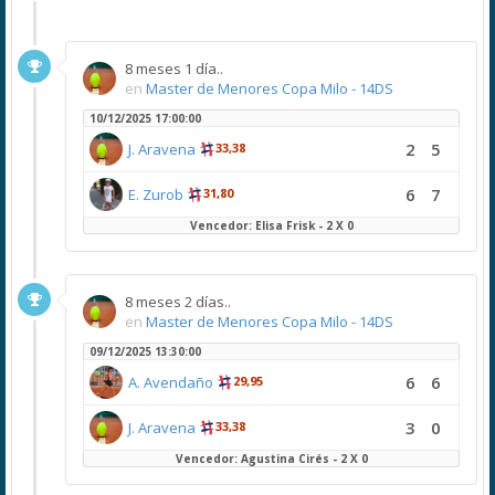
8 meses 1 día..
en
Master de Menores Copa Milo - 14DS
10/12/2025 17:00:00
2
5
J. Aravena
33,38
6
7
E. Zurob
31,80
Vencedor: Elisa Frisk - 2 X 0
8 meses 2 días..
en
Master de Menores Copa Milo - 14DS
09/12/2025 13:30:00
6
6
A. Avendaño
29,95
3
0
J. Aravena
33,38
Vencedor: Agustina Cirés - 2 X 0