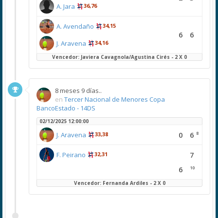
A. Jara
36,76
A. Avendaño
34,15
6
6
J. Aravena
34,16
Vencedor: Javiera Cavagnola/Agustina Cirés - 2 X 0
8 meses 9 días..
en
Tercer Nacional de Menores Copa
BancoEstado - 14DS
02/12/2025 12:00:00
8
0
6
J. Aravena
33,38
7
F. Peirano
32,31
10
6
Vencedor: Fernanda Ardiles - 2 X 0