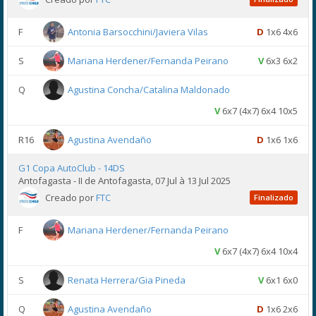
F
Antonia Barsocchini/Javiera Vilas
D
1x6 4x6
S
Mariana Herdener/Fernanda Peirano
V
6x3 6x2
Q
Agustina Concha/Catalina Maldonado
V
6x7 (4x7) 6x4 10x5
R16
Agustina Avendaño
D
1x6 1x6
G1 Copa AutoClub - 14DS
Antofagasta - II de Antofagasta, 07 Jul à 13 Jul 2025
Creado por
FTC
Finalizado
F
Mariana Herdener/Fernanda Peirano
V
6x7 (4x7) 6x4 10x4
S
Renata Herrera/Gia Pineda
V
6x1 6x0
Q
Agustina Avendaño
D
1x6 2x6