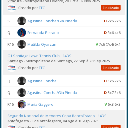
Vitacura - Metropolitana Oriente, 28 Oct à 02 Nov 2025
Creado por
FTC
Finalizado
S
Agustina Concha/Gia Pineda
D
2x6 2x6
Q
Fernanda Peirano
D
3x6 4x6
R16
Matilda Oyarzun
V
7x6 (7x4) 6x1
G1 Santiago Lawn Tennis Club - 14DS
Santiago - Metropolitana de Santiago, 22 Sep à 28 Sep 2025
Creado por
FTC
Finalizado
Q
Agustina Concha
D
1x6 2x6
Q
Agustina Concha/Gia Pineda
D
5x7 3x6
R16
María Gaggero
V
6x3 6x3
Segundo Nacional de Menores Copa BancoEstado - 14DS
Antofagasta - II de Antofagasta, 04 Ago à 10 Ago 2025
Creado por
FTC
Finalizado