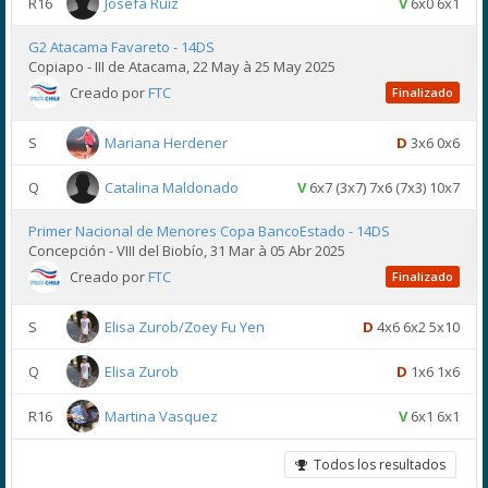
R16
Josefa Ruiz
V
6x0 6x1
G2 Atacama Favareto - 14DS
Copiapo - III de Atacama, 22 May à 25 May 2025
Creado por
FTC
Finalizado
S
Mariana Herdener
D
3x6 0x6
Q
Catalina Maldonado
V
6x7 (3x7) 7x6 (7x3) 10x7
Primer Nacional de Menores Copa BancoEstado - 14DS
Concepción - VIII del Biobío, 31 Mar à 05 Abr 2025
Creado por
FTC
Finalizado
S
Elisa Zurob/Zoey Fu Yen
D
4x6 6x2 5x10
Q
Elisa Zurob
D
1x6 1x6
R16
Martina Vasquez
V
6x1 6x1
Todos los resultados