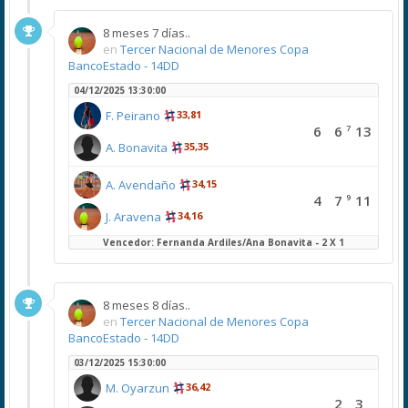
8 meses 7 días..
en
Tercer Nacional de Menores Copa
BancoEstado - 14DD
04/12/2025 13:30:00
F. Peirano
33,81
7
6
6
13
A. Bonavita
35,35
A. Avendaño
34,15
9
4
7
11
J. Aravena
34,16
Vencedor: Fernanda Ardiles/Ana Bonavita - 2 X 1
8 meses 8 días..
en
Tercer Nacional de Menores Copa
BancoEstado - 14DD
03/12/2025 15:30:00
M. Oyarzun
36,42
2
3