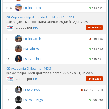
R16
Emilia Barra
V
6x3 6x4
G3 Copa Municipalidad de San Miguel 2 - 16DS
San Miguel - Metropolitana Oriente, 20 Jun à 22 Jun 2025
Creado por
FTC
Finalizado
F
Emilia Goich
D
2x6 1x6
S
Pía Fabres
V
6x3 6x0
Q
Esteyci Chilet
V
6x0 6x1
G2 Academia Chiletenis - 14DS
Isla de Maipo - Metropolitana Oriente, 29 May à 01 Jun 2025
Creado por
FTC
Finalizado
S
Elisa Zurob
D
6x3 1x6 3x10
Q
Laura Zúñiga
V
6x0 6x0