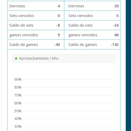
Derrotas
4
Derrotas
20
Sets vencidos
0
Sets vencidos
5
Saldo de sets
-8
Saldo de sets
-34
games vencidos
9
games vencidos
66
Saldo de games
-40
Saldo de games
-143
Aprovechamiento / Año
90%
80%
70%
60%
50%
40%
30%