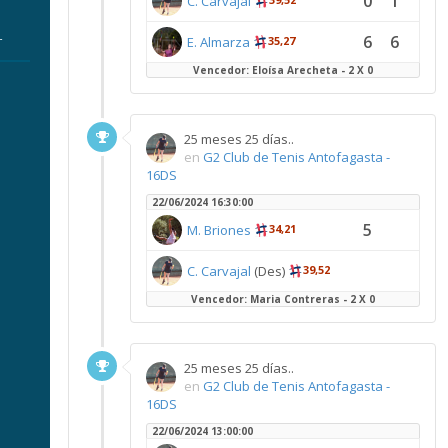
0
1
C. Carvajal
6
6
r
E. Almarza
35,27
Vencedor: Eloísa Arecheta - 2 X 0
25 meses 25 días..
en
G2 Club de Tenis Antofagasta -
16DS
22/06/2024 16:30:00
5
M. Briones
34,21
C. Carvajal
(Des)
39,52
Vencedor: Maria Contreras - 2 X 0
25 meses 25 días..
en
G2 Club de Tenis Antofagasta -
16DS
22/06/2024 13:00:00