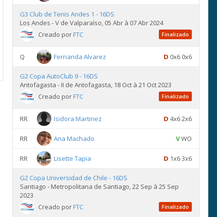
G3 Club de Tenis Andes 1 - 16DS
Los Andes - V de Valparaíso, 05 Abr à 07 Abr 2024
Creado por
FTC
Finalizado
Q
Fernanda Alvarez
D
0x6 0x6
G2 Copa AutoClub 9 - 16DS
Antofagasta - II de Antofagasta, 18 Oct à 21 Oct 2023
Creado por
FTC
Finalizado
RR
Isidora Martinez
D
4x6 2x6
RR
Ana Machado
V
WO
RR
Lisette Tapia
D
1x6 3x6
G2 Copa Universidad de Chile - 16DS
Santiago - Metropolitana de Santiago, 22 Sep à 25 Sep
2023
Creado por
FTC
Finalizado