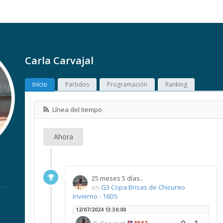
Carla Carvajal
Início
Partidos
Programación
Ranking
Línea del tiempo
Ahora
25 meses 5 días..
en
G3 Copa Brisas de Chicureo
Invierno - 16DS
12/07/2024 13:30:00
39,52