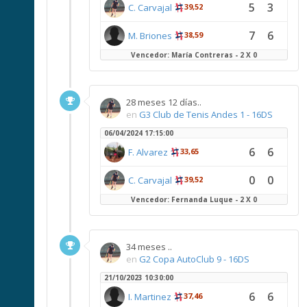
5
3
C. Carvajal
39,52
7
6
M. Briones
38,59
Vencedor: María Contreras - 2 X 0
28 meses 12 días..
en
G3 Club de Tenis Andes 1 - 16DS
06/04/2024 17:15:00
6
6
F. Alvarez
33,65
0
0
C. Carvajal
39,52
Vencedor: Fernanda Luque - 2 X 0
34 meses ..
en
G2 Copa AutoClub 9 - 16DS
21/10/2023 10:30:00
6
6
I. Martinez
37,46