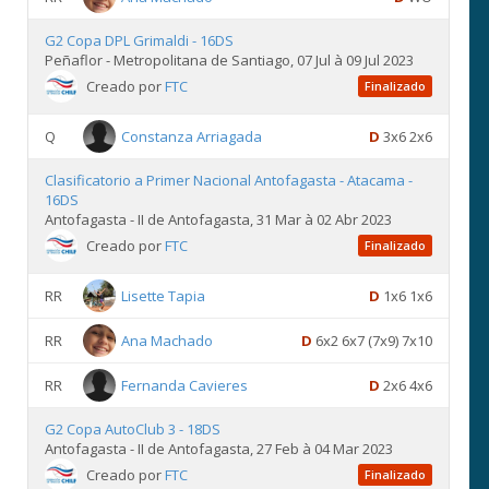
G2 Copa DPL Grimaldi - 16DS
Peñaflor - Metropolitana de Santiago, 07 Jul à 09 Jul 2023
Creado por
FTC
Finalizado
Q
Constanza Arriagada
D
3x6 2x6
Clasificatorio a Primer Nacional Antofagasta - Atacama -
16DS
Antofagasta - II de Antofagasta, 31 Mar à 02 Abr 2023
Creado por
FTC
Finalizado
RR
Lisette Tapia
D
1x6 1x6
RR
Ana Machado
D
6x2 6x7 (7x9) 7x10
RR
Fernanda Cavieres
D
2x6 4x6
G2 Copa AutoClub 3 - 18DS
Antofagasta - II de Antofagasta, 27 Feb à 04 Mar 2023
Creado por
FTC
Finalizado