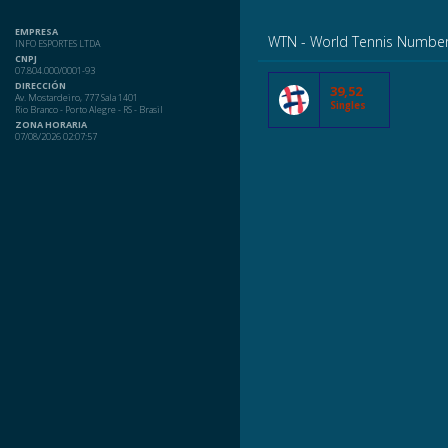
EMPRESA
WTN - World Tennis Numbe
INFO ESPORTES LTDA
CNPJ
07.804.000/0001-93
DIRECCIÓN
39,52
Av. Mostardeiro, 777 Sala 1401
Singles
Rio Branco - Porto Alegre - RS - Brasil
ZONA HORARIA
07/08/2026 02:07:57