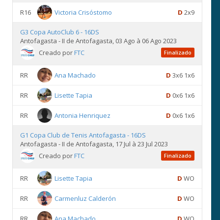
R16
Victoria Crisóstomo
D
2x9
G3 Copa AutoClub 6 - 16DS
Antofagasta - II de Antofagasta, 03 Ago à 06 Ago 2023
Creado por
FTC
Finalizado
RR
Ana Machado
D
3x6 1x6
RR
Lisette Tapia
D
0x6 1x6
RR
Antonia Henriquez
D
0x6 1x6
G1 Copa Club de Tenis Antofagasta - 16DS
Antofagasta - II de Antofagasta, 17 Jul à 23 Jul 2023
Creado por
FTC
Finalizado
RR
Lisette Tapia
D
WO
RR
Carmenluz Calderón
D
WO
RR
Ana Machado
D
WO