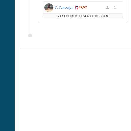
4
2
C. Carvajal
39,52
Vencedor: Isidora Osorio - 2 X 0