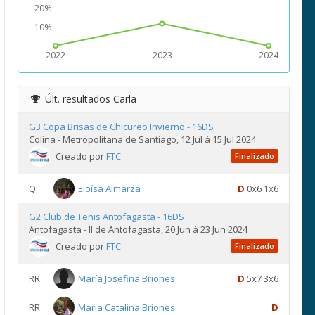
20%
10%
2022
2023
2024
Últ. resultados
Carla
G3 Copa Brisas de Chicureo Invierno - 16DS
Colina - Metropolitana de Santiago, 12 Jul à 15 Jul 2024
Creado por
FTC
Finalizado
Q
Eloísa Almarza
D
0x6 1x6
G2 Club de Tenis Antofagasta - 16DS
Antofagasta - II de Antofagasta, 20 Jun à 23 Jun 2024
Creado por
FTC
Finalizado
RR
María Josefina Briones
D
5x7 3x6
RR
Maria Catalina Briones
D