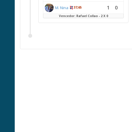
1
0
M. Nina
37,65
Vencedor: Rafael Collao - 2 X 0