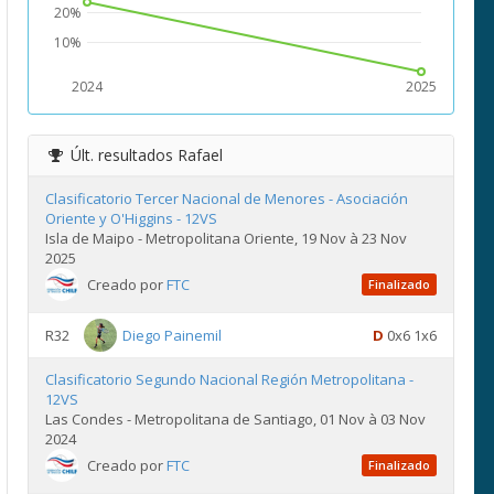
20%
10%
2024
2025
Últ. resultados
Rafael
Clasificatorio Tercer Nacional de Menores - Asociación
Oriente y O'Higgins - 12VS
Isla de Maipo - Metropolitana Oriente, 19 Nov à 23 Nov
2025
Creado por
FTC
Finalizado
R32
Diego Painemil
D
0x6 1x6
Clasificatorio Segundo Nacional Región Metropolitana -
12VS
Las Condes - Metropolitana de Santiago, 01 Nov à 03 Nov
2024
Creado por
FTC
Finalizado