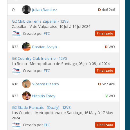
Q
Julian Ramírez
D
4x6 2x6
G2 Club de Tenis Zapallar - 12VS
Zapallar - V de Valparaíso, 10 Jul à 14 Jul 2024
Creado por
FTC
Finalizado
R32
Bastian Araya
D
WO
G3 Country Club Invierno - 12VS
La Reina - Metropolitana de Santiago, 05 Jul à 08 Jul 2024
Creado por
FTC
Finalizado
R16
Vicente Pizarro
D
5x7 4x6
R32
Nicolás Estay
V
WO
G2 Stade Francais - (Qualy) - 12VS
Las Condes - Metropolitana de Santiago, 16 May à 17 May
2024
Creado por
FTC
Finalizado