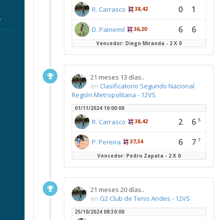
0
1
R. Carrasco
38,42
r
6
6
D. Painemil
36,20
Vencedor: Diego Miranda - 2 X 0
21 meses 13 días..
en
Clasificatorio Segundo Nacional
Región Metropolitana - 12VS
01/11/2024 10:00:00
2
6
5
R. Carrasco
38,42
6
7
7
P. Pereira
37,34
Vencedor: Pedro Zapata - 2 X 0
21 meses 20 días..
en
G2 Club de Tenis Andes - 12VS
25/10/2024 08:30:00