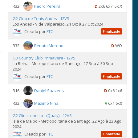
R32
Pedro Pereira
D
2x6 6x7 (5x7)
G2 Club de Tenis Andes - 12VS
Los Andes - V de Valparaíso, 24 Oct à 27 Oct 2024
Creado por
FTC
Finalizado
R32
Renato Moreno
D
WO
G3 Country Club Primavera - 12VS
La Reina - Metropolitana de Santiago, 27 Sep à 30 Sep
2024
Creado por
FTC
Finalizado
R16
Daniel Saavedra
D
0x6 1x6
R32
Maximo Nina
V
6x1 6x0
G2 Clinica Indisa - (Qualy) - 12VS
Isla de Maipo - Metropolitana de Santiago, 22 Ago à 23 Ago
2024
Creado por
FTC
Finalizado