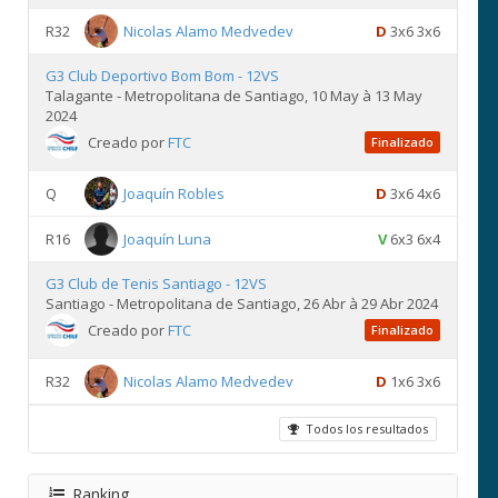
R32
Nicolas Alamo Medvedev
D
3x6 3x6
G3 Club Deportivo Bom Bom - 12VS
Talagante - Metropolitana de Santiago, 10 May à 13 May
2024
Creado por
FTC
Finalizado
Q
Joaquín Robles
D
3x6 4x6
R16
Joaquín Luna
V
6x3 6x4
G3 Club de Tenis Santiago - 12VS
Santiago - Metropolitana de Santiago, 26 Abr à 29 Abr 2024
Creado por
FTC
Finalizado
R32
Nicolas Alamo Medvedev
D
1x6 3x6
Todos los resultados
Ranking