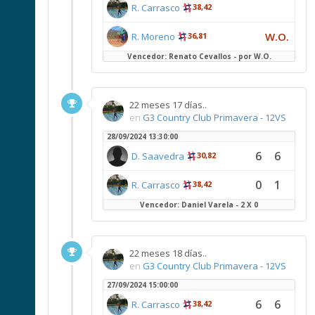
R. Carrasco
38,42
W.O.
R. Moreno
36,81
Vencedor: Renato Cevallos - por W.O.
22 meses 17 días..
en
G3 Country Club Primavera - 12VS
28/09/2024 13:30:00
6
6
D. Saavedra
30,82
0
1
R. Carrasco
38,42
Vencedor: Daniel Varela - 2 X 0
22 meses 18 días..
en
G3 Country Club Primavera - 12VS
27/09/2024 15:00:00
6
6
R. Carrasco
38,42