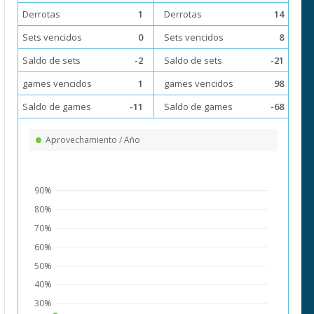
Derrotas
1
Derrotas
14
Sets vencidos
0
Sets vencidos
8
Saldo de sets
-2
Saldo de sets
-21
games vencidos
1
games vencidos
98
Saldo de games
-11
Saldo de games
-68
Aprovechamiento / Año
90%
80%
70%
60%
50%
40%
30%