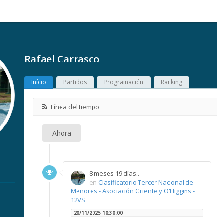
Rafael Carrasco
Início
Partidos
Programación
Ranking
Línea del tiempo
Ahora
8 meses 19 días..
en
Clasificatorio Tercer Nacional de
Menores - Asociación Oriente y O'Higgins -
12VS
20/11/2025 10:30:00