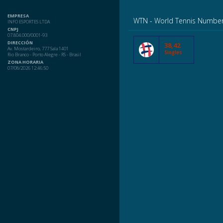
EMPRESA
WTN - World Tennis Numbe
INFO ESPORTES LTDA
CNPJ
07.804.000/0001-93
DIRECCIÓN
38,42
Av. Mostardeiro, 777 Sala 1401
Singles
Rio Branco - Porto Alegre - RS - Brasil
ZONA HORARIA
07/08/2026 12:46:50