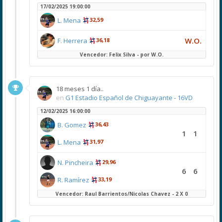
17/02/2025 19:00:00
L. Mena
32,59
W.O.
F. Herrera
36,18
Vencedor: Felix Silva - por W.O.
18 meses 1 día..
en
G1 Estadio Español de Chiguayante - 16VD
12/02/2025 16:00:00
B. Gomez
36,43
1
1
L. Mena
31,97
N. Pincheira
29,96
6
6
R. Ramírez
33,19
Vencedor: Raul Barrientos/Nicolas Chavez - 2 X 0