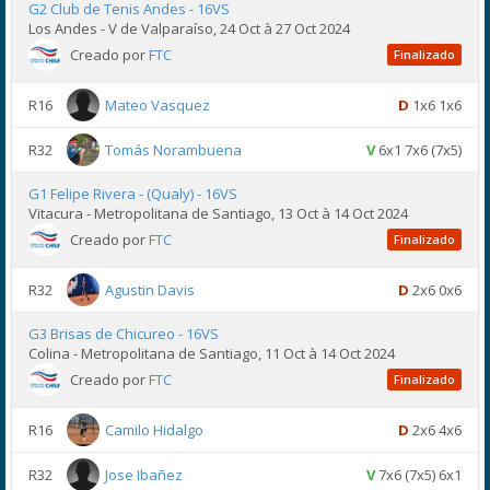
G2 Club de Tenis Andes - 16VS
Los Andes - V de Valparaíso, 24 Oct à 27 Oct 2024
Creado por
FTC
Finalizado
R16
Mateo Vasquez
D
1x6 1x6
R32
Tomás Norambuena
V
6x1 7x6 (7x5)
G1 Felipe Rivera - (Qualy) - 16VS
Vitacura - Metropolitana de Santiago, 13 Oct à 14 Oct 2024
Creado por
FTC
Finalizado
R32
Agustin Davis
D
2x6 0x6
G3 Brisas de Chicureo - 16VS
Colina - Metropolitana de Santiago, 11 Oct à 14 Oct 2024
Creado por
FTC
Finalizado
R16
Camilo Hidalgo
D
2x6 4x6
R32
Jose Ibañez
V
7x6 (7x5) 6x1