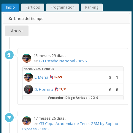
Início
Partidos
Programación
Ranking
Línea del tiempo
Ahora
15 meses 29 días..
en
G1 Estadio Nacional - 16VS
15/04/2025 12:00:00
3
1
L. Mena
32,59
6
6
D. Herrera
31,31
Vencedor: Diego Arriaza - 2 X 0
17 meses 26 días..
en
G3 Copa Academia de Tenis GBM by Soplao
Express - 16VS