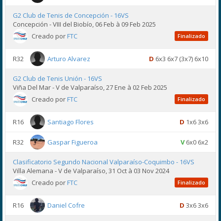
G2 Club de Tenis de Concepción - 16VS
Concepción - VIII del Biobío, 06 Feb à 09 Feb 2025
Creado por
FTC
Finalizado
R32
Arturo Alvarez
D
6x3 6x7 (3x7) 6x10
G2 Club de Tenis Unión - 16VS
Viña Del Mar - V de Valparaíso, 27 Ene à 02 Feb 2025
Creado por
FTC
Finalizado
R16
Santiago Flores
D
1x6 3x6
R32
Gaspar Figueroa
V
6x0 6x2
Clasificatorio Segundo Nacional Valparaíso-Coquimbo - 16VS
Villa Alemana - V de Valparaíso, 31 Oct à 03 Nov 2024
Creado por
FTC
Finalizado
R16
Daniel Cofre
D
3x6 3x6