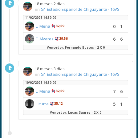
18 meses 2 días..
en
G1 Estadio Español de Chiguayante - 16VS
11/02/2025 14:30:00
0
1
L. Mena
32,59
6
6
F. Alvarez
29,56
Vencedor: Fernando Bustos - 2 X 0
18 meses 3 días..
en
G1 Estadio Español de Chiguayante - 16VS
10/02/2025 14:30:00
7
6
L. Mena
32,59
5
1
I. Iturra
35,12
Vencedor: Lucas Suarez - 2 X 0