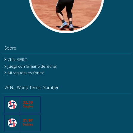
Sobre
Chile/05RG
Juega con la mano derecha.
Mi raqueta es Yonex
WTN - World Tennis Number
32,59
Singles
31,97
Dobles