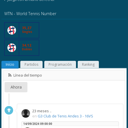
WTN - World Tennis Number
35,27
Singles
34,12
Dobles
Início
Partidos
Programación
Ranking
Línea del tiempo
Ahora
23 meses ..
en
G3 Club de Tenis Andes 3 - 16VS
14/09/2024 09:00:00