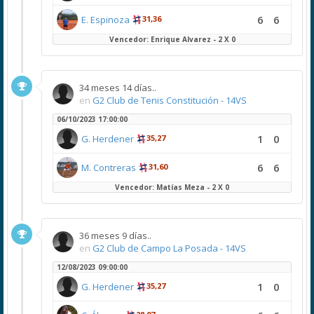
6
6
E. Espinoza
31,36
Vencedor: Enrique Alvarez - 2 X 0
34 meses 14 días..
en
G2 Club de Tenis Constitución - 14VS
06/10/2023 17:00:00
1
0
G. Herdener
35,27
6
6
M. Contreras
31,60
Vencedor: Matías Meza - 2 X 0
36 meses 9 días..
en
G2 Club de Campo La Posada - 14VS
12/08/2023 09:00:00
1
0
G. Herdener
35,27