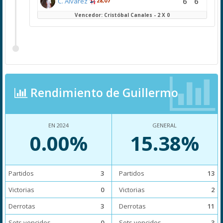
6
6
C. Álvarez
28,07
Vencedor: Cristóbal Canales - 2 X 0
Rendimiento de Guillermo
EN 2024
GENERAL
0.00%
15.38%
Partidos
3
Partidos
13
Victorias
0
Victorias
2
Derrotas
3
Derrotas
11
Sets vencidos
0
Sets vencidos
3