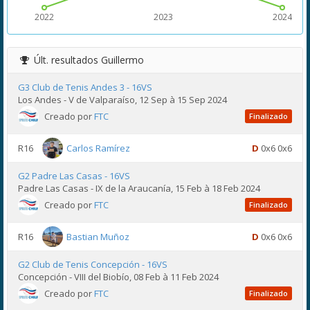
2022
2023
2024
Últ. resultados
Guillermo
G3 Club de Tenis Andes 3 - 16VS
Los Andes - V de Valparaíso, 12 Sep à 15 Sep 2024
Creado por
FTC
Finalizado
R16
Carlos Ramírez
D
0x6 0x6
G2 Padre Las Casas - 16VS
Padre Las Casas - IX de la Araucanía, 15 Feb à 18 Feb 2024
Creado por
FTC
Finalizado
R16
Bastian Muñoz
D
0x6 0x6
G2 Club de Tenis Concepción - 16VS
Concepción - VIII del Biobío, 08 Feb à 11 Feb 2024
Creado por
FTC
Finalizado