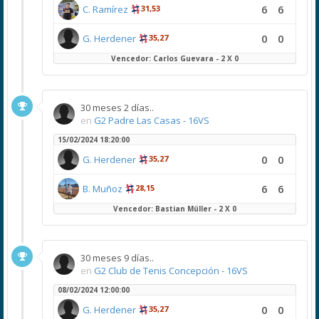
6
6
C. Ramírez
31,53
0
0
G. Herdener
35,27
Vencedor: Carlos Guevara - 2 X 0
30 meses 2 días..
en
G2 Padre Las Casas - 16VS
15/02/2024 18:20:00
0
0
G. Herdener
35,27
6
6
B. Muñoz
28,15
Vencedor: Bastian Müller - 2 X 0
30 meses 9 días..
en
G2 Club de Tenis Concepción - 16VS
08/02/2024 12:00:00
0
0
G. Herdener
35,27