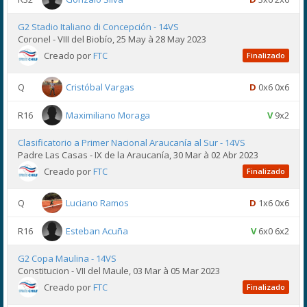
G2 Stadio Italiano di Concepción - 14VS
Coronel - VIII del Biobío, 25 May à 28 May 2023
Creado por
FTC
Finalizado
Q
Cristóbal Vargas
D
0x6 0x6
R16
Maximiliano Moraga
V
9x2
Clasificatorio a Primer Nacional Araucanía al Sur - 14VS
Padre Las Casas - IX de la Araucanía, 30 Mar à 02 Abr 2023
Creado por
FTC
Finalizado
Q
Luciano Ramos
D
1x6 0x6
R16
Esteban Acuña
V
6x0 6x2
G2 Copa Maulina - 14VS
Constitucion - VII del Maule, 03 Mar à 05 Mar 2023
Creado por
FTC
Finalizado