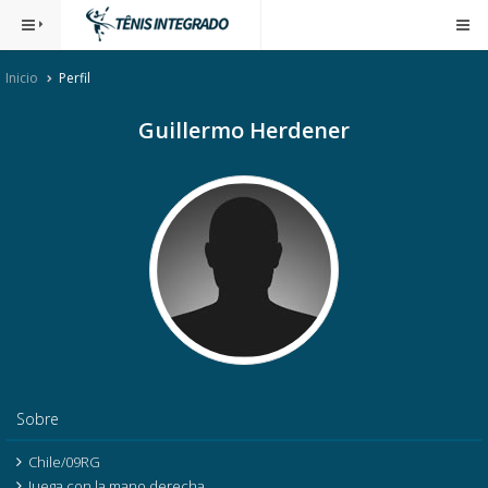
Inicio
Perfil
Guillermo Herdener
Sobre
Chile/09RG
Juega con la mano derecha.