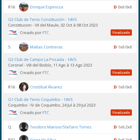
R16
Enrique Espinoza
D
0x6 0x6
G2 Club de Tenis Constitución - 14VS
Constitucion - VII del Maule, 02 Oct à 08 Oct 2023
Creado por
FTC
Finalizado
S
Matías Contreras
D
1x6 0x6
G2 Club de Campo La Posada - 14VS
Coronel - VIII del Biobío, 11 Ago à 13 Ago 2023
Creado por
FTC
Finalizado
R16
Cristóbal Álvarez
D
1x6 0x6
G1 Club de Tenis Coquimbo - 14VS
Coquimbo - IV de Coquimbo, 24 Jul à 29 Jul 2023
Creado por
FTC
Finalizado
Q
Teodoro Marisio/Stefano Torres
D
1x6 2x6
R32
Gonzalo Silva
D
3x6 2x6