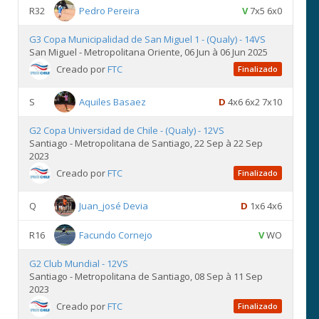
R32
Pedro Pereira
V
7x5 6x0
G3 Copa Municipalidad de San Miguel 1 - (Qualy) - 14VS
San Miguel - Metropolitana Oriente, 06 Jun à 06 Jun 2025
Creado por
FTC
Finalizado
S
Aquiles Basaez
D
4x6 6x2 7x10
G2 Copa Universidad de Chile - (Qualy) - 12VS
Santiago - Metropolitana de Santiago, 22 Sep à 22 Sep
2023
Creado por
FTC
Finalizado
Q
Juan_josé Devia
D
1x6 4x6
R16
Facundo Cornejo
V
WO
G2 Club Mundial - 12VS
Santiago - Metropolitana de Santiago, 08 Sep à 11 Sep
2023
Creado por
FTC
Finalizado