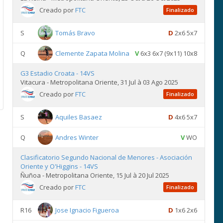
Creado por
FTC
Finalizado
S
Tomás Bravo
D
2x6 5x7
Q
Clemente Zapata Molina
V
6x3 6x7 (9x11) 10x8
G3 Estadio Croata - 14VS
Vitacura - Metropolitana Oriente, 31 Jul à 03 Ago 2025
Creado por
FTC
Finalizado
S
Aquiles Basaez
D
4x6 5x7
Q
Andres Winter
V
WO
Clasificatorio Segundo Nacional de Menores - Asociación
Oriente y O'Higgins - 14VS
Ñuñoa - Metropolitana Oriente, 15 Jul à 20 Jul 2025
Creado por
FTC
Finalizado
R16
Jose Ignacio Figueroa
D
1x6 2x6