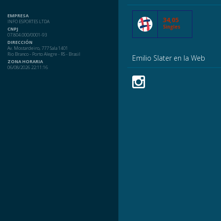
EMPRESA
34,05
INFO ESPORTES LTDA
Singles
CNPJ
07.804.000/0001-93
DIRECCIÓN
Av. Mostardeiro, 777 Sala 1401
Rio Branco - Porto Alegre - RS - Brasil
Emilio Slater en la Web
ZONA HORARIA
06/08/2026 22:11:16