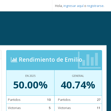
Hola,
ingresar aquí
o
registrarse
.
Rendimiento de Emilio
EN 2025
GENERAL
50.00%
40.74%
Partidos
10
Partidos
27
Victorias
5
Victorias
11