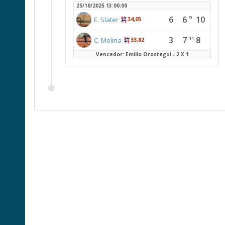
25/10/2025 13:00:00
6
6
10
9
E. Slater
34,05
3
7
8
11
C. Molina
33,82
Vencedor: Emilio Orostegui - 2 X 1