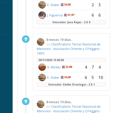
2
3
E. Slater
34,05
6
6
J. Figueroa
31,97
Vencedor: Jose Rojas - 2 X 0
8 meses 19 días..
en
Clasificatorio Tercer Nacional de
Menores - Asociación Oriente y O'Higgins -
14VS
20/11/2025 15:00:00
4
7
4
A. Winter
32,88
6
5
10
E. Slater
34,05
Vencedor: Emilio Orostegui - 2 X 1
8 meses 19 días..
en
Clasificatorio Tercer Nacional de
Menores - Asociación Oriente y O'Higgins -