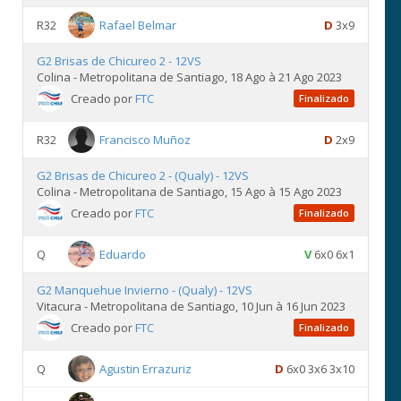
R32
Rafael Belmar
D
3x9
G2 Brisas de Chicureo 2 - 12VS
Colina - Metropolitana de Santiago, 18 Ago à 21 Ago 2023
Creado por
FTC
Finalizado
R32
Francisco Muñoz
D
2x9
G2 Brisas de Chicureo 2 - (Qualy) - 12VS
Colina - Metropolitana de Santiago, 15 Ago à 15 Ago 2023
Creado por
FTC
Finalizado
Q
Eduardo
V
6x0 6x1
G2 Manquehue Invierno - (Qualy) - 12VS
Vitacura - Metropolitana de Santiago, 10 Jun à 16 Jun 2023
Creado por
FTC
Finalizado
Q
Agustin Errazuriz
D
6x0 3x6 3x10