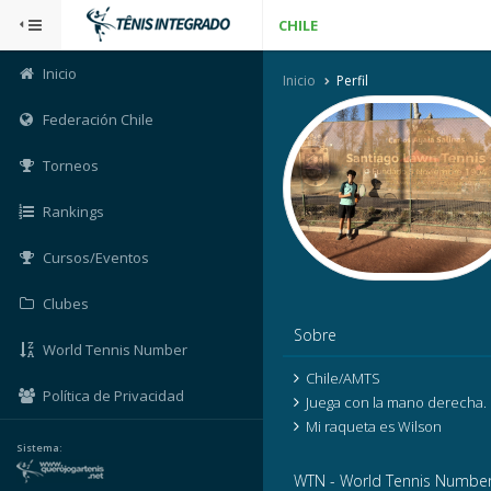
CHILE
Inicio
Inicio
Perfil
Federación Chile
Torneos
Rankings
Cursos/Eventos
Clubes
Sobre
World Tennis Number
Chile/AMTS
Política de Privacidad
Juega con la mano derecha.
Mi raqueta es Wilson
Sistema:
WTN - World Tennis Numbe