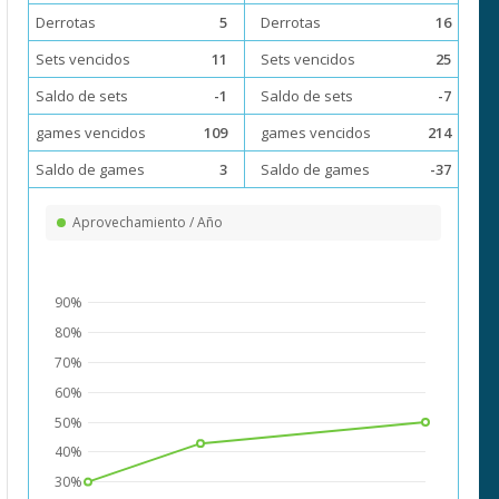
Derrotas
5
Derrotas
16
Sets vencidos
11
Sets vencidos
25
Saldo de sets
-1
Saldo de sets
-7
games vencidos
109
games vencidos
214
Saldo de games
3
Saldo de games
-37
Aprovechamiento / Año
90%
80%
70%
60%
50%
40%
30%