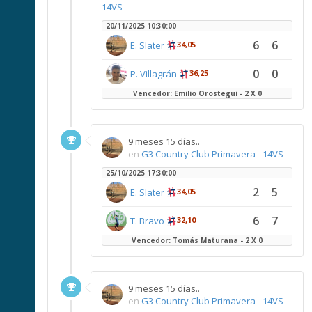
14VS
20/11/2025 10:30:00
6
6
E. Slater
34,05
0
0
P. Villagrán
36,25
Vencedor: Emilio Orostegui - 2 X 0
9 meses 15 días..
en
G3 Country Club Primavera - 14VS
25/10/2025 17:30:00
2
5
E. Slater
34,05
6
7
T. Bravo
32,10
Vencedor: Tomás Maturana - 2 X 0
9 meses 15 días..
en
G3 Country Club Primavera - 14VS