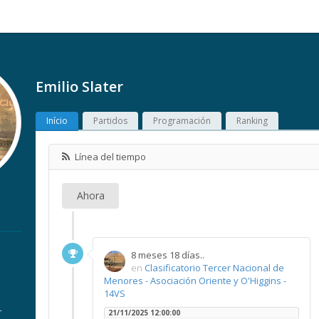
Emilio Slater
Início
Partidos
Programación
Ranking
Línea del tiempo
Ahora
8 meses 18 días..
en
Clasificatorio Tercer Nacional de
Menores - Asociación Oriente y O'Higgins -
14VS
r
21/11/2025 12:00:00