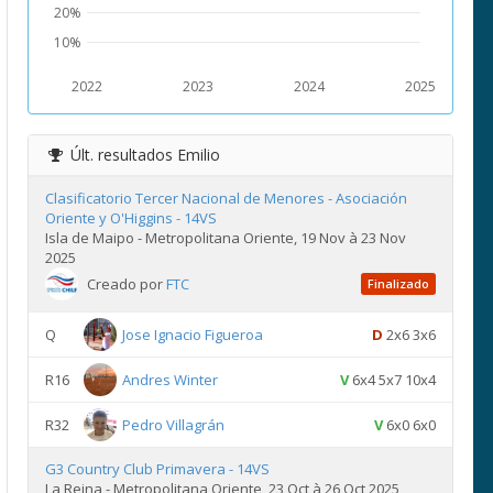
20%
10%
2022
2023
2024
2025
Últ. resultados
Emilio
Clasificatorio Tercer Nacional de Menores - Asociación
Oriente y O'Higgins - 14VS
Isla de Maipo - Metropolitana Oriente, 19 Nov à 23 Nov
2025
Creado por
FTC
Finalizado
Q
Jose Ignacio Figueroa
D
2x6 3x6
R16
Andres Winter
V
6x4 5x7 10x4
R32
Pedro Villagrán
V
6x0 6x0
G3 Country Club Primavera - 14VS
La Reina - Metropolitana Oriente, 23 Oct à 26 Oct 2025