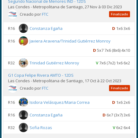
Segundo Nacional de Menores IND - 12DS
Las Condes - Metropolitana de Santiago, 27 Nov à 03 Dic 2023
Creado por
FTC
Finalizado
R16
Constanza Egaña
D
1x6 3x6
R16
Javiera Aravena/Trinidad Gutiérrez Monroy
D
5x7 7x6 (8x6) 4x10
R32
Trinidad Gutiérrez Monroy
V
7x6 (7x2) 1x6 6x2
G1 Copa Felipe Rivera AMTO - 12DS
Las Condes - Metropolitana de Santiago, 17 Oct à 22 Oct 2023
Creado por
FTC
Finalizado
R16
Isidora Velásquez/Maria Correa
D
1x6 2x6
R16
Constanza Egaña
D
6x7 (3x7) 3x6
R32
Sofia Rozas
V
6x2 6x4