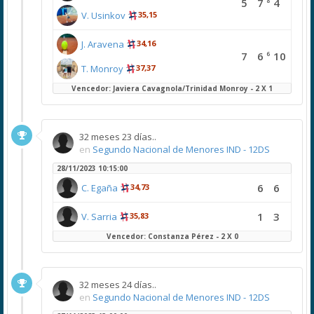
8
5
7
4
V. Usinkov
35,15
J. Aravena
34,16
6
7
6
10
T. Monroy
37,37
Vencedor: Javiera Cavagnola/Trinidad Monroy - 2 X 1
32 meses 23 días..
en
Segundo Nacional de Menores IND - 12DS
28/11/2023 10:15:00
6
6
C. Egaña
34,73
1
3
V. Sarria
35,83
Vencedor: Constanza Pérez - 2 X 0
32 meses 24 días..
en
Segundo Nacional de Menores IND - 12DS