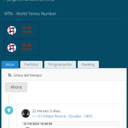
WTN - World Tennis Number
35,83
Singles
38,40
Dobles
Início
Partidos
Programación
Ranking
Línea del tiempo
Ahora
22 meses 3 días..
en
G1 Felipe Rivera - (Qualy) - 14DS
13/10/2024 16:00:00