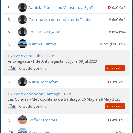
F
Daniela Zamorano/Constanza Egaña
D
0x6 4x6
S
Catalina Maldonado/Ignacia Tapia
V
6x0 6x0
S
Constanza Egaña
V
6x4 6x4
Q
Martina Santos
V
7x6 (8x6) 6x3
G2 Copa AutoClub 5 - 12DS
Antofagasta - II de Antofagasta, 06 Jul à 09 Jul 2023
Creado por
FTC
Finalizado
S
Maria Rochefort
D
3x6 4x6
G2 Copa Asociación Santiago - 12DS
Las Condes - Metropolitana de Santiago, 26 May à 29 May 2023
Creado por
FTC
Finalizado
Q
Sofía Mardones
D
4x6 0x6
R16
Zoey Fu Yen
V
9x6