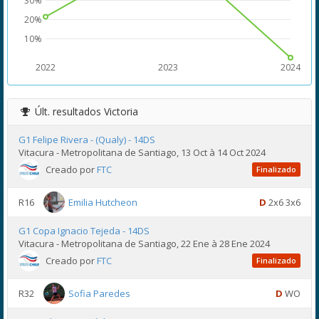
30%
20%
10%
2022
2023
2024
Últ. resultados
Victoria
G1 Felipe Rivera - (Qualy) - 14DS
Vitacura - Metropolitana de Santiago, 13 Oct à 14 Oct 2024
Creado por
FTC
Finalizado
R16
Emilia Hutcheon
D
2x6 3x6
G1 Copa Ignacio Tejeda - 14DS
Vitacura - Metropolitana de Santiago, 22 Ene à 28 Ene 2024
Creado por
FTC
Finalizado
R32
Sofia Paredes
D
WO