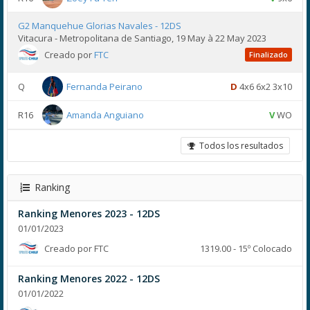
G2 Manquehue Glorias Navales - 12DS
Vitacura - Metropolitana de Santiago, 19 May à 22 May 2023
Creado por
FTC
Finalizado
Q
Fernanda Peirano
D
4x6 6x2 3x10
R16
Amanda Anguiano
V
WO
Todos los resultados
Ranking
Ranking Menores 2023 - 12DS
01/01/2023
Creado por FTC
1319.00 - 15º Colocado
Ranking Menores 2022 - 12DS
01/01/2022