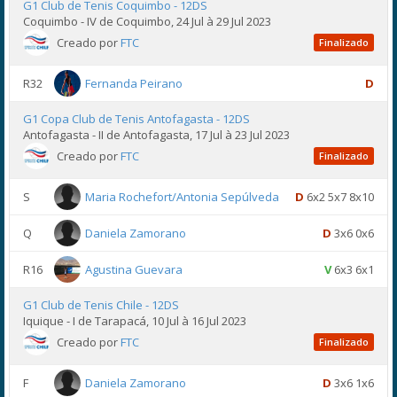
G1 Club de Tenis Coquimbo - 12DS
Coquimbo - IV de Coquimbo, 24 Jul à 29 Jul 2023
Creado por
FTC
Finalizado
R32
Fernanda Peirano
D
G1 Copa Club de Tenis Antofagasta - 12DS
Antofagasta - II de Antofagasta, 17 Jul à 23 Jul 2023
Creado por
FTC
Finalizado
S
Maria Rochefort/Antonia Sepúlveda
D
6x2 5x7 8x10
Q
Daniela Zamorano
D
3x6 0x6
R16
Agustina Guevara
V
6x3 6x1
G1 Club de Tenis Chile - 12DS
Iquique - I de Tarapacá, 10 Jul à 16 Jul 2023
Creado por
FTC
Finalizado
F
Daniela Zamorano
D
3x6 1x6