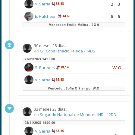
2
3
V. Sarria
35,83
6
6
E. Hutcheon
34,68
Vencedor: Emilia Molina - 2 X 0
30 meses 28 días..
en
G1 Copa Ignacio Tejeda - 14DS
22/01/2024 14:30:00
W.O.
S. Paredes
28,14
V. Sarria
35,83
Vencedor: Sofia Ortiz - por W.O.
32 meses 23 días..
en
Segundo Nacional de Menores IND - 12DD
28/11/2023 14:00:00
V. Sarria
38,40