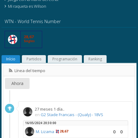
Mi raqueta es Wilson
WTN - World Tennis Number
28,67
Singles
Início
Partidos
Programación
Ranking
Línea del tiempo
Ahora
27 meses 1 día..
en
G2 Stade Francais - (Qualy) - 18VS
16/05/2024 20:30:00
0
0
M. Lizama
28,67