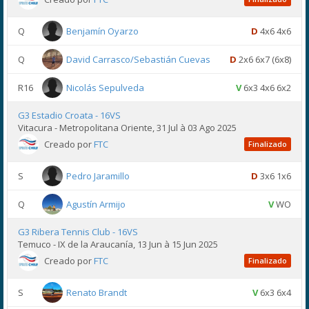
Q
Benjamín Oyarzo
D
4x6 4x6
Q
David Carrasco/Sebastián Cuevas
D
2x6 6x7 (6x8)
R16
Nicolás Sepulveda
V
6x3 4x6 6x2
G3 Estadio Croata - 16VS
Vitacura - Metropolitana Oriente, 31 Jul à 03 Ago 2025
Creado por
FTC
Finalizado
S
Pedro Jaramillo
D
3x6 1x6
Q
Agustín Armijo
V
WO
G3 Ribera Tennis Club - 16VS
Temuco - IX de la Araucanía, 13 Jun à 15 Jun 2025
Creado por
FTC
Finalizado
S
Renato Brandt
V
6x3 6x4