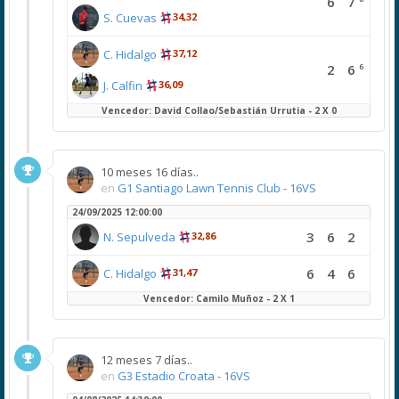
6
7
S. Cuevas
34,32
C. Hidalgo
37,12
6
2
6
J. Calfin
36,09
Vencedor: David Collao/Sebastián Urrutia - 2 X 0
10 meses 16 días..
en
G1 Santiago Lawn Tennis Club - 16VS
24/09/2025 12:00:00
3
6
2
N. Sepulveda
32,86
6
4
6
C. Hidalgo
31,47
Vencedor: Camilo Muñoz - 2 X 1
12 meses 7 días..
en
G3 Estadio Croata - 16VS