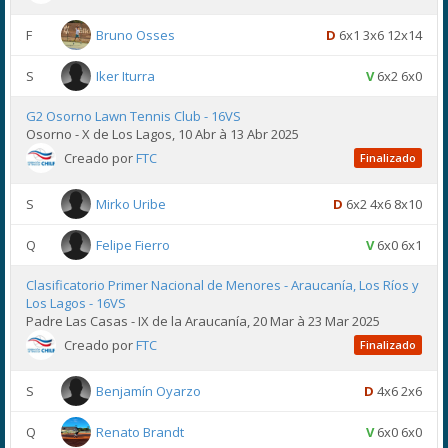
F
Bruno Osses
D
6x1 3x6 12x14
S
Iker Iturra
V
6x2 6x0
G2 Osorno Lawn Tennis Club - 16VS
Osorno - X de Los Lagos, 10 Abr à 13 Abr 2025
Creado por
FTC
Finalizado
S
Mirko Uribe
D
6x2 4x6 8x10
Q
Felipe Fierro
V
6x0 6x1
Clasificatorio Primer Nacional de Menores - Araucanía, Los Ríos y
Los Lagos - 16VS
Padre Las Casas - IX de la Araucanía, 20 Mar à 23 Mar 2025
Creado por
FTC
Finalizado
S
Benjamín Oyarzo
D
4x6 2x6
Q
Renato Brandt
V
6x0 6x0