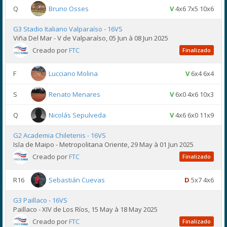
Q
Bruno Osses
V
4x6 7x5 10x6
G3 Stadio Italiano Valparaíso - 16VS
Viña Del Mar - V de Valparaíso, 05 Jun à 08 Jun 2025
Creado por
FTC
Finalizado
F
Lucciano Molina
V
6x4 6x4
S
Renato Menares
V
6x0 4x6 10x3
Q
Nicolás Sepulveda
V
4x6 6x0 11x9
G2 Academia Chiletenis - 16VS
Isla de Maipo - Metropolitana Oriente, 29 May à 01 Jun 2025
Creado por
FTC
Finalizado
R16
Sebastián Cuevas
D
5x7 4x6
G3 Paillaco - 16VS
Paillaco - XIV de Los Ríos, 15 May à 18 May 2025
Creado por
FTC
Finalizado