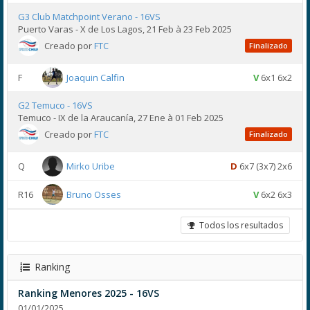
G3 Club Matchpoint Verano - 16VS
Puerto Varas - X de Los Lagos, 21 Feb à 23 Feb 2025
Creado por
FTC
Finalizado
F
Joaquin Calfin
V
6x1 6x2
G2 Temuco - 16VS
Temuco - IX de la Araucanía, 27 Ene à 01 Feb 2025
Creado por
FTC
Finalizado
Q
Mirko Uribe
D
6x7 (3x7) 2x6
R16
Bruno Osses
V
6x2 6x3
Todos los resultados
Ranking
Ranking Menores 2025 - 16VS
01/01/2025