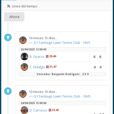
Línea del tiempo
Ahora
10 meses 15 días..
en
G1 Santiago Lawn Tennis Club - 16VS
25/09/2025 12:00:00
6
6
B. Oyarzo
29,40
4
4
C. Hidalgo
31,47
Vencedor: Benjamín Rodríguez - 2 X 0
10 meses 16 días..
en
G1 Santiago Lawn Tennis Club - 16VD
24/09/2025 15:00:00
D. Carrasco
32,42
8