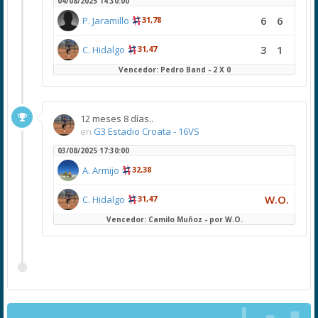
04/08/2025 14:30:00
6
6
P. Jaramillo
31,78
3
1
C. Hidalgo
31,47
Vencedor: Pedro Band - 2 X 0
12 meses 8 días..
en
G3 Estadio Croata - 16VS
03/08/2025 17:30:00
A. Armijo
32,38
W.O.
C. Hidalgo
31,47
Vencedor: Camilo Muñoz - por W.O.