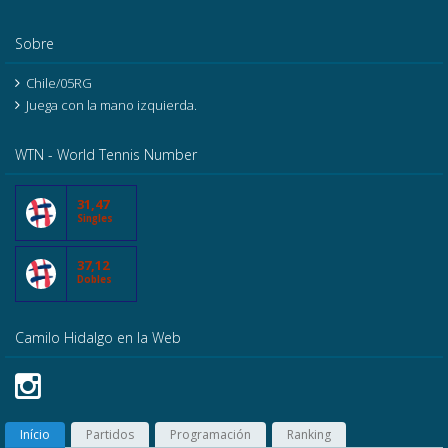
Sobre
Chile/05RG
Juega con la mano izquierda.
WTN - World Tennis Number
31,47
Singles
37,12
Dobles
Camilo Hidalgo en la Web
Início
Partidos
Programación
Ranking