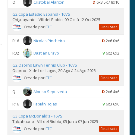
Q
Cristobal Alarcon
D
6x3 5x7 8x10
G2 Copa Estadio Español - 16VS
Chiguayante - VIII del Biobío, 09 Oct à 12 Oct 2025
Creado por
FTC
Finalizado
R16
Nicolas Pincheira
D
2x6 0x6
R32
Bastián Bravo
V
6x2 6x2
G2 Osorno Lawn Tennis Club - 16VS
Osorno - X de Los Lagos, 20 Ago à 24 Ago 2025
Creado por
FTC
Finalizado
Q
Alonso Sepulveda
D
2x6 4x6
R16
Fabián Rojas
V
6x3 6x0
G3 Copa McDonald's - 16VS
Talcahuano - VIII del Biobío, 05 Jun à 07 Jun 2025
Creado por
FTC
Finalizado