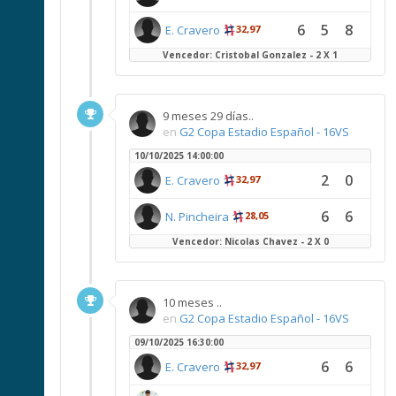
6
5
8
E. Cravero
32,97
Vencedor: Cristobal Gonzalez - 2 X 1
9 meses 29 días..
en
G2 Copa Estadio Español - 16VS
10/10/2025 14:00:00
2
0
E. Cravero
32,97
6
6
N. Pincheira
28,05
Vencedor: Nicolas Chavez - 2 X 0
10 meses ..
en
G2 Copa Estadio Español - 16VS
09/10/2025 16:30:00
6
6
E. Cravero
32,97