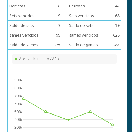
Derrotas
8
Derrotas
42
Sets vencidos
9
Sets vencidos
68
Saldo de sets
-7
Saldo de sets
-19
games vencidos
99
games vencidos
626
Saldo de games
-25
Saldo de games
-83
Aprovechamiento / Año
90%
80%
70%
60%
50%
40%
30%