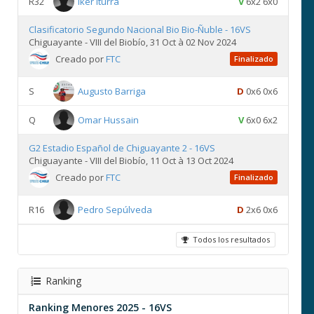
R32
Iker Iturra
V
6x2 6x0
Clasificatorio Segundo Nacional Bio Bio-Ñuble - 16VS
Chiguayante - VIII del Biobío, 31 Oct à 02 Nov 2024
Creado por
FTC
Finalizado
S
Augusto Barriga
D
0x6 0x6
Q
Omar Hussain
V
6x0 6x2
G2 Estadio Español de Chiguayante 2 - 16VS
Chiguayante - VIII del Biobío, 11 Oct à 13 Oct 2024
Creado por
FTC
Finalizado
R16
Pedro Sepúlveda
D
2x6 0x6
Todos los resultados
Ranking
Ranking Menores 2025 - 16VS