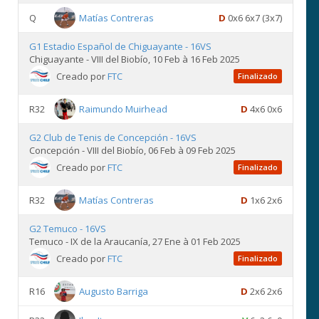
Q
Matías Contreras
D
0x6 6x7 (3x7)
G1 Estadio Español de Chiguayante - 16VS
Chiguayante - VIII del Biobío, 10 Feb à 16 Feb 2025
Creado por
FTC
Finalizado
R32
Raimundo Muirhead
D
4x6 0x6
G2 Club de Tenis de Concepción - 16VS
Concepción - VIII del Biobío, 06 Feb à 09 Feb 2025
Creado por
FTC
Finalizado
R32
Matías Contreras
D
1x6 2x6
G2 Temuco - 16VS
Temuco - IX de la Araucanía, 27 Ene à 01 Feb 2025
Creado por
FTC
Finalizado
R16
Augusto Barriga
D
2x6 2x6