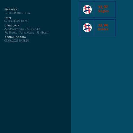
32,97
EMPRESA
Singles
INFO ESPORTES LTDA
CNPJ
07.804.000/0001-93
33,94
DIRECCIÓN
Av. Mostardeiro, 777 Sala 1401
Dobles
Rio Branco - Porto Alegre - RS - Brasil
ZONA HORARIA
06/08/2026 10:38:30