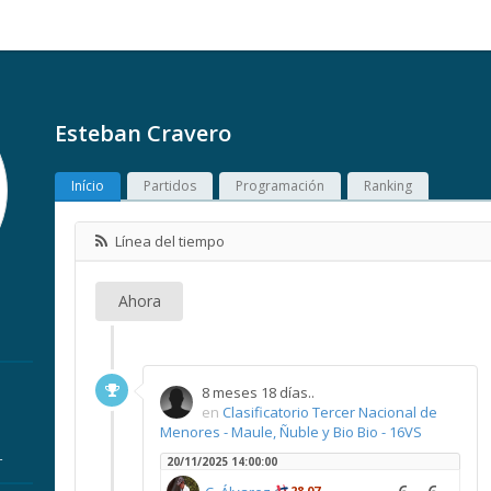
Esteban Cravero
Início
Partidos
Programación
Ranking
Línea del tiempo
Ahora
8 meses 18 días..
en
Clasificatorio Tercer Nacional de
Menores - Maule, Ñuble y Bio Bio - 16VS
r
20/11/2025 14:00:00
28,07