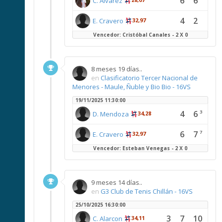
6
6
C. Álvarez
4
2
E. Cravero
32,97
Vencedor: Cristóbal Canales - 2 X 0
8 meses 19 días..
en
Clasificatorio Tercer Nacional de
Menores - Maule, Ñuble y Bio Bio - 16VS
19/11/2025 11:30:00
4
6
3
D. Mendoza
34,28
6
7
7
E. Cravero
32,97
Vencedor: Esteban Venegas - 2 X 0
9 meses 14 días..
en
G3 Club de Tenis Chillán - 16VS
25/10/2025 16:30:00
3
7
10
C. Alarcon
34,11