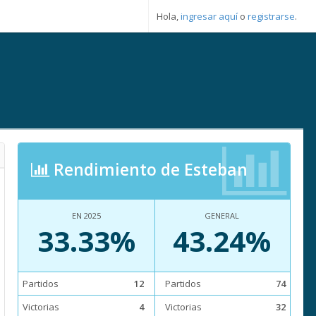
Hola,
ingresar aquí
o
registrarse
.
Rendimiento de Esteban
EN 2025
GENERAL
33.33%
43.24%
Partidos
12
Partidos
74
Victorias
4
Victorias
32