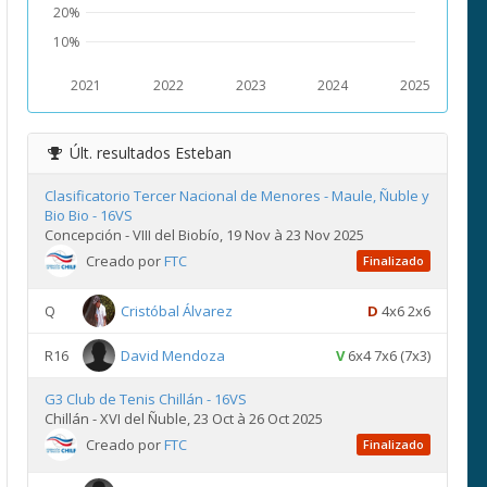
20%
10%
2021
2022
2023
2024
2025
Últ. resultados
Esteban
Clasificatorio Tercer Nacional de Menores - Maule, Ñuble y
Bio Bio - 16VS
Concepción - VIII del Biobío, 19 Nov à 23 Nov 2025
Creado por
FTC
Finalizado
Q
Cristóbal Álvarez
D
4x6 2x6
R16
David Mendoza
V
6x4 7x6 (7x3)
G3 Club de Tenis Chillán - 16VS
Chillán - XVI del Ñuble, 23 Oct à 26 Oct 2025
Creado por
FTC
Finalizado