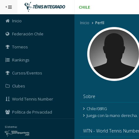
CHILE
Inicio
Inicio
Perfil
Federación Chile
Torneos
Rankings
Cursos/Eventos
Clubes
Sobre
World Tennis Number
Chile/08RG
Política de Privacidad
Juega con la mano derecha.
Sistema:
WTN - World Tennis Numbe