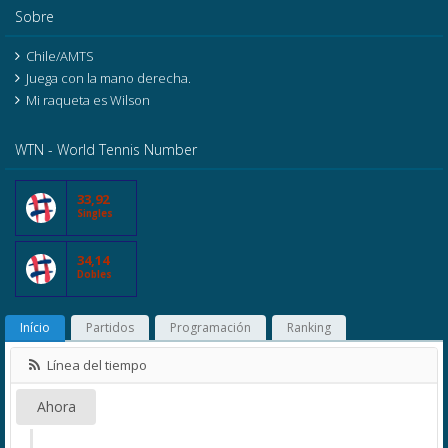
Sobre
Chile/AMTS
Juega con la mano derecha.
Mi raqueta es Wilson
WTN - World Tennis Number
33,92
Singles
34,14
Dobles
Início
Partidos
Programación
Ranking
Línea del tiempo
Ahora