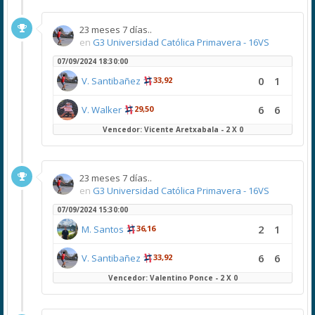
23 meses 7 días..
en
G3 Universidad Católica Primavera - 16VS
07/09/2024 18:30:00
0
1
V. Santibañez
33,92
6
6
V. Walker
29,50
Vencedor: Vicente Aretxabala - 2 X 0
23 meses 7 días..
en
G3 Universidad Católica Primavera - 16VS
07/09/2024 15:30:00
2
1
M. Santos
36,16
6
6
V. Santibañez
33,92
Vencedor: Valentino Ponce - 2 X 0