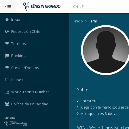
CHILE
Inicio
Inicio
Perfil
Federación Chile
Torneos
Rankings
Cursos/Eventos
Clubes
Sobre
World Tennis Number
Chile/05RG
Política de Privacidad
Juega con la mano izquierda
Mi raqueta es Babolat
Sistema:
WTN - World Tennis Numbe