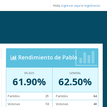
Hola,
ingresar aquí
o
registrarse
.
Rendimiento de Pablo
EN 2025
GENERAL
61.90%
62.50%
Partidos
21
Partidos
64
Victorias
13
Victorias
40