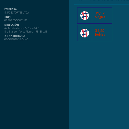
EMPRESA
31,57
INFO ESPORTES LTDA
CNPJ
Singles
07.804.000/0001-93
DIRECCIÓN
Av. Mostardeiro, 777 Sala 1401
34,20
Rio Branco - Porto Alegre - RS - Brasil
Dobles
ZONA HORARIA
07/08/2026 18:04:40