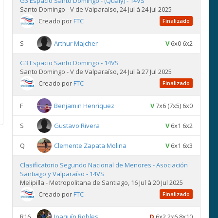
G3 Espacio Santo Domingo - (Qualy) - 14VS
Santo Domingo - V de Valparaíso, 24 Jul à 24 Jul 2025
Creado por
FTC
Finalizado
S
Arthur Majcher
V
6x0 6x2
G3 Espacio Santo Domingo - 14VS
Santo Domingo - V de Valparaíso, 24 Jul à 27 Jul 2025
Creado por
FTC
Finalizado
F
Benjamin Henriquez
V
7x6 (7x5) 6x0
S
Gustavo Rivera
V
6x1 6x2
Q
Clemente Zapata Molina
V
6x1 6x3
Clasificatorio Segundo Nacional de Menores - Asociación
Santiago y Valparaíso - 14VS
Melipilla - Metropolitana de Santiago, 16 Jul à 20 Jul 2025
Creado por
FTC
Finalizado
R16
Joaquín Robles
D
6x2 2x6 8x10