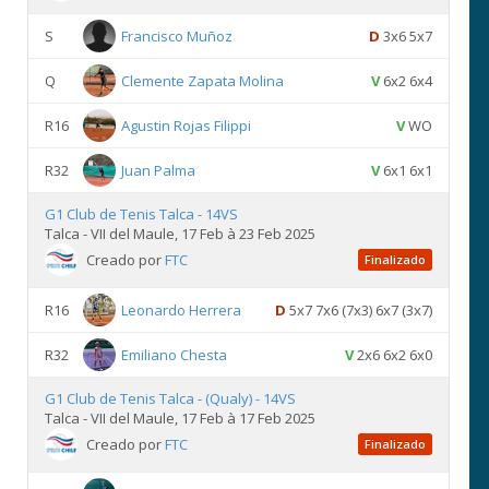
S
Francisco Muñoz
D
3x6 5x7
Q
Clemente Zapata Molina
V
6x2 6x4
R16
Agustin Rojas Filippi
V
WO
R32
Juan Palma
V
6x1 6x1
G1 Club de Tenis Talca - 14VS
Talca - VII del Maule, 17 Feb à 23 Feb 2025
Creado por
FTC
Finalizado
R16
Leonardo Herrera
D
5x7 7x6 (7x3) 6x7 (3x7)
R32
Emiliano Chesta
V
2x6 6x2 6x0
G1 Club de Tenis Talca - (Qualy) - 14VS
Talca - VII del Maule, 17 Feb à 17 Feb 2025
Creado por
FTC
Finalizado