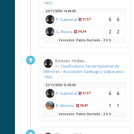
14VS
22/11/2025 14:00:00
6
6
P. Gamonal
31,57
2
2
G. Rivera
34,34
Vencedor: Pablo Hurtado - 2 X 0
8 meses 19 días..
en
Clasificatorio Tercer Nacional de
Menores - Asociación Santiago y Valparaíso -
14VS
21/11/2025 13:00:00
6
6
P. Gamonal
31,57
1
1
R. Moreno
36,81
Vencedor: Pablo Hurtado - 2 X 0