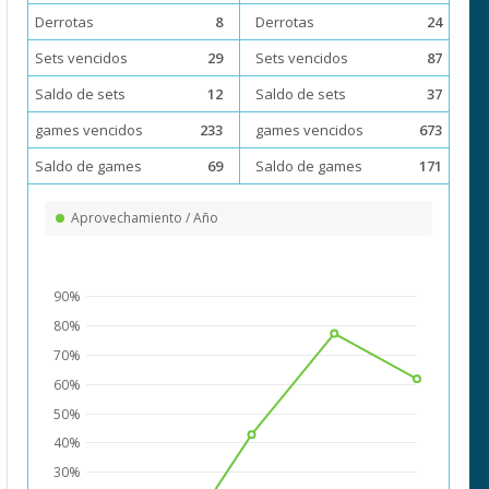
Derrotas
8
Derrotas
24
Sets vencidos
29
Sets vencidos
87
Saldo de sets
12
Saldo de sets
37
games vencidos
233
games vencidos
673
Saldo de games
69
Saldo de games
171
Aprovechamiento / Año
90%
80%
70%
60%
50%
40%
30%