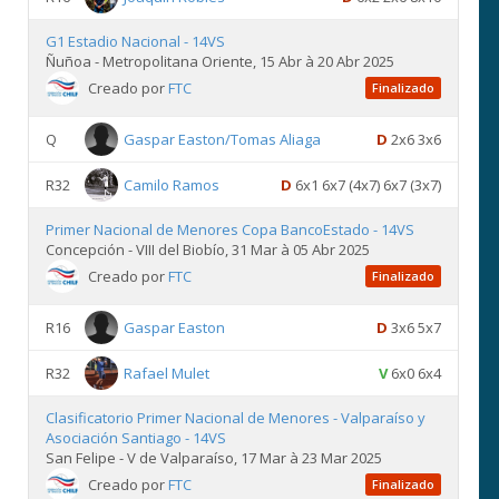
G1 Estadio Nacional - 14VS
Ñuñoa - Metropolitana Oriente, 15 Abr à 20 Abr 2025
Creado por
FTC
Finalizado
Q
Gaspar Easton/Tomas Aliaga
D
2x6 3x6
R32
Camilo Ramos
D
6x1 6x7 (4x7) 6x7 (3x7)
Primer Nacional de Menores Copa BancoEstado - 14VS
Concepción - VIII del Biobío, 31 Mar à 05 Abr 2025
Creado por
FTC
Finalizado
R16
Gaspar Easton
D
3x6 5x7
R32
Rafael Mulet
V
6x0 6x4
Clasificatorio Primer Nacional de Menores - Valparaíso y
Asociación Santiago - 14VS
San Felipe - V de Valparaíso, 17 Mar à 23 Mar 2025
Creado por
FTC
Finalizado