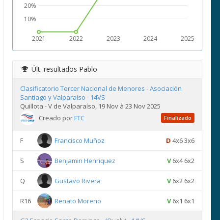
20%
10%
2021
2022
2023
2024
2025
Últ. resultados
Pablo
Clasificatorio Tercer Nacional de Menores - Asociación
Santiago y Valparaíso - 14VS
Quillota - V de Valparaíso, 19 Nov à 23 Nov 2025
Creado por
FTC
Finalizado
F
Francisco Muñoz
D
4x6 3x6
S
Benjamin Henriquez
V
6x4 6x2
Q
Gustavo Rivera
V
6x2 6x2
R16
Renato Moreno
V
6x1 6x1