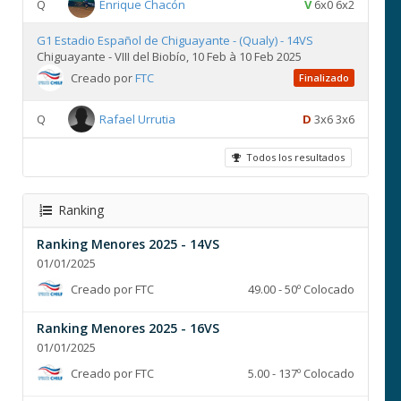
Q
Enrique Chacón
V
6x0 6x2
G1 Estadio Español de Chiguayante - (Qualy) - 14VS
Chiguayante - VIII del Biobío, 10 Feb à 10 Feb 2025
Creado por
FTC
Finalizado
Q
Rafael Urrutia
D
3x6 3x6
Todos los resultados
Ranking
Ranking Menores 2025 - 14VS
01/01/2025
Creado por FTC
49.00 - 50º Colocado
Ranking Menores 2025 - 16VS
01/01/2025
Creado por FTC
5.00 - 137º Colocado