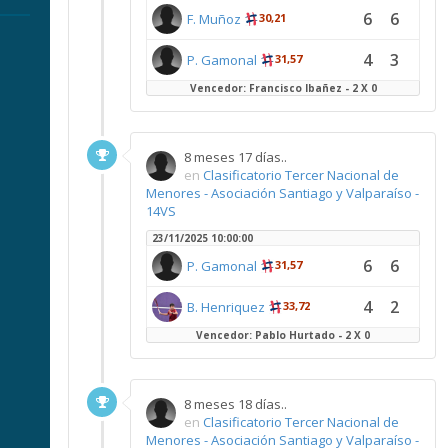
6
6
F. Muñoz
30,21
4
3
P. Gamonal
31,57
Vencedor: Francisco Ibañez - 2 X 0
8 meses 17 días..
en
Clasificatorio Tercer Nacional de
Menores - Asociación Santiago y Valparaíso -
14VS
23/11/2025 10:00:00
6
6
P. Gamonal
31,57
4
2
B. Henriquez
33,72
Vencedor: Pablo Hurtado - 2 X 0
8 meses 18 días..
en
Clasificatorio Tercer Nacional de
Menores - Asociación Santiago y Valparaíso -