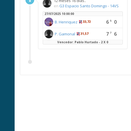
12 meses 16 días..
en
G3 Espacio Santo Domingo - 14VS
27/07/2025 10:00:00
6
0
5
B. Henriquez
33,72
7
6
7
P. Gamonal
31,57
Vencedor: Pablo Hurtado - 2 X 0