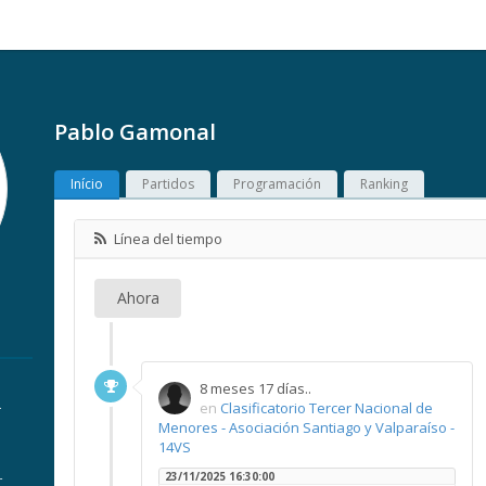
Pablo Gamonal
Início
Partidos
Programación
Ranking
Línea del tiempo
Ahora
8 meses 17 días..
.
en
Clasificatorio Tercer Nacional de
Menores - Asociación Santiago y Valparaíso -
14VS
23/11/2025 16:30:00
r