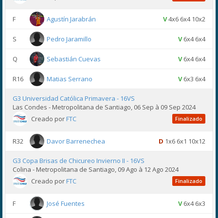
F
Agustín Jarabrán
V
4x6 6x4 10x2
S
Pedro Jaramillo
V
6x4 6x4
Q
Sebastián Cuevas
V
6x4 6x4
R16
Matias Serrano
V
6x3 6x4
G3 Universidad Católica Primavera - 16VS
Las Condes - Metropolitana de Santiago, 06 Sep à 09 Sep 2024
Creado por
FTC
Finalizado
R32
Davor Barrenechea
D
1x6 6x1 10x12
G3 Copa Brisas de Chicureo Invierno II - 16VS
Colina - Metropolitana de Santiago, 09 Ago à 12 Ago 2024
Creado por
FTC
Finalizado
F
José Fuentes
V
6x4 6x3