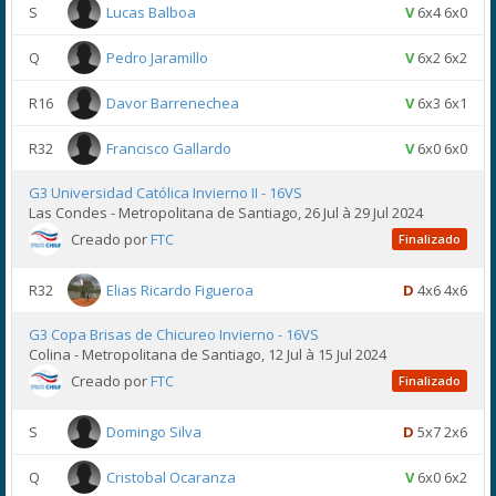
S
Lucas Balboa
V
6x4 6x0
Q
Pedro Jaramillo
V
6x2 6x2
R16
Davor Barrenechea
V
6x3 6x1
R32
Francisco Gallardo
V
6x0 6x0
G3 Universidad Católica Invierno II - 16VS
Las Condes - Metropolitana de Santiago, 26 Jul à 29 Jul 2024
Creado por
FTC
Finalizado
R32
Elias Ricardo Figueroa
D
4x6 4x6
G3 Copa Brisas de Chicureo Invierno - 16VS
Colina - Metropolitana de Santiago, 12 Jul à 15 Jul 2024
Creado por
FTC
Finalizado
S
Domingo Silva
D
5x7 2x6
Q
Cristobal Ocaranza
V
6x0 6x2