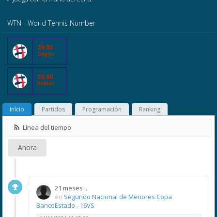
WTN - World Tennis Number
29,85
Singles
35,00
Dobles
Início
Partidos
Programación
Ranking
Línea del tiempo
Ahora
21 meses ..
en
Segundo Nacional de Menores Copa
BancoEstado - 16VS