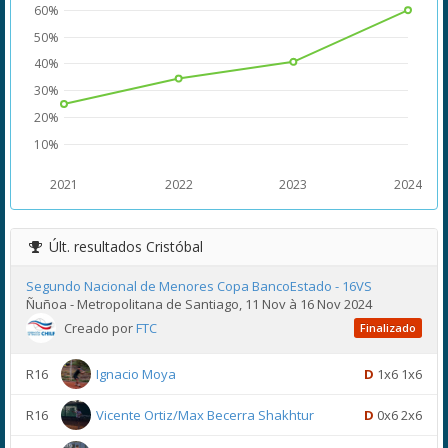
60%
50%
40%
30%
20%
10%
2021
2022
2023
2024
Últ. resultados
Cristóbal
Segundo Nacional de Menores Copa BancoEstado - 16VS
Ñuñoa - Metropolitana de Santiago, 11 Nov à 16 Nov 2024
Creado por
FTC
Finalizado
R16
Ignacio Moya
D
1x6 1x6
R16
Vicente Ortiz/Max Becerra Shakhtur
D
0x6 2x6