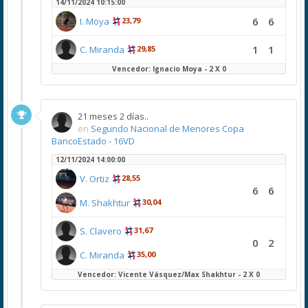
14/11/2024 10:15:00
6
6
I. Moya
23,79
1
1
C. Miranda
29,85
Vencedor: Ignacio Moya - 2 X 0
21 meses 2 días..
en
Segundo Nacional de Menores Copa
BancoEstado - 16VD
12/11/2024 14:00:00
V. Ortiz
28,55
6
6
M. Shakhtur
30,04
S. Clavero
31,67
0
2
C. Miranda
35,00
Vencedor: Vicente Vásquez/Max Shakhtur - 2 X 0