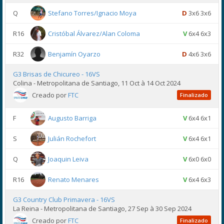
Q
Stefano Torres/Ignacio Moya
D
3x6 3x6
R16
Cristóbal Álvarez/Alan Coloma
V
6x4 6x3
R32
Benjamín Oyarzo
D
4x6 3x6
G3 Brisas de Chicureo - 16VS
Colina - Metropolitana de Santiago, 11 Oct à 14 Oct 2024
Creado por
FTC
Finalizado
F
Augusto Barriga
V
6x4 6x1
S
Julián Rochefort
V
6x4 6x1
Q
Joaquin Leiva
V
6x0 6x0
R16
Renato Menares
V
6x4 6x3
G3 Country Club Primavera - 16VS
La Reina - Metropolitana de Santiago, 27 Sep à 30 Sep 2024
Creado por
FTC
Finalizado