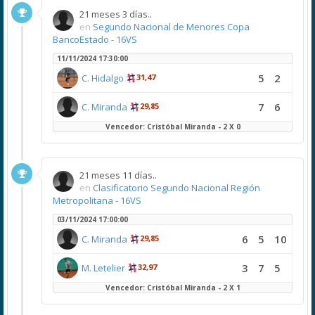
21 meses 3 días..
en
Segundo Nacional de Menores Copa
BancoEstado - 16VS
11/11/2024 17:30:00
5
2
C. Hidalgo
31,47
7
6
C. Miranda
29,85
Vencedor: Cristóbal Miranda - 2 X 0
21 meses 11 días..
en
Clasificatorio Segundo Nacional Región
Metropolitana - 16VS
03/11/2024 17:00:00
6
5
10
C. Miranda
29,85
3
7
5
M. Letelier
32,97
Vencedor: Cristóbal Miranda - 2 X 1