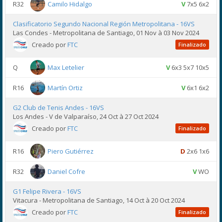
R32
Camilo Hidalgo
V
7x5 6x2
Clasificatorio Segundo Nacional Región Metropolitana - 16VS
Las Condes - Metropolitana de Santiago, 01 Nov à 03 Nov 2024
Creado por
FTC
Finalizado
Q
Max Letelier
V
6x3 5x7 10x5
R16
Martín Ortiz
V
6x1 6x2
G2 Club de Tenis Andes - 16VS
Los Andes - V de Valparaíso, 24 Oct à 27 Oct 2024
Creado por
FTC
Finalizado
R16
Piero Gutiérrez
D
2x6 1x6
R32
Daniel Cofre
V
WO
G1 Felipe Rivera - 16VS
Vitacura - Metropolitana de Santiago, 14 Oct à 20 Oct 2024
Creado por
FTC
Finalizado